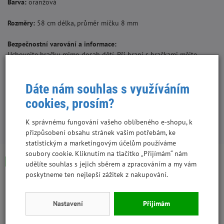
Barva:
oranžová
Rozměry:
58 cm délka, průměr míčku 8 mm
Bezpečnostní varování a informace:
Uchovejte hračku mimo dosah dětí. Při hraní s hračkami mějte
svého mazlíčka pod dohledem a nedovolte mu, aby si hrál s
rozbitou nebo poškozenou hračkou. Rozbité nebo poškozené hračky
Dáte nám souhlas s využíváním
vyhoďte/vyměňte. Před použitím sejměte obal.
cookies, prosím?
K správnému fungování vašeho oblíbeného e-shopu, k
S tímto produktem lidé kupují:
přizpůsobení obsahu stránek vašim potřebám, ke
statistickým a marketingovým účelům používáme
soubory cookie. Kliknutím na tlačítko „Přijímám“ nám
Skladem
Skladem
Výhodná cena
udělíte souhlas s jejich sběrem a zpracováním a my vám
poskytneme ten nejlepší zážitek z nakupování.
Nastavení
Přijímám