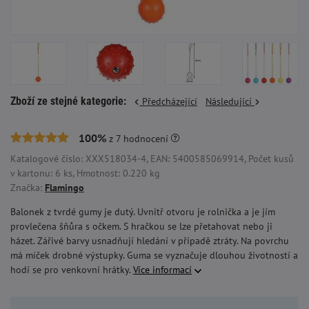
Zboží ze stejné kategorie:
Předcházející
Následující
100%
z
7
hodnocení
Katalogové číslo: XXX518034-4, EAN: 5400585069914, Počet kusů
v kartonu: 6 ks, Hmotnost: 0.220 kg
Značka:
Flamingo
Balonek z tvrdé gumy je dutý. Uvnitř otvoru je rolnička a je jím
provlečena šňůra s očkem. S hračkou se lze přetahovat nebo ji
házet. Zářivé barvy usnadňují hledání v případě ztráty. Na povrchu
má míček drobné výstupky. Guma se vyznačuje dlouhou životností a
hodí se pro venkovní hrátky.
Více informací