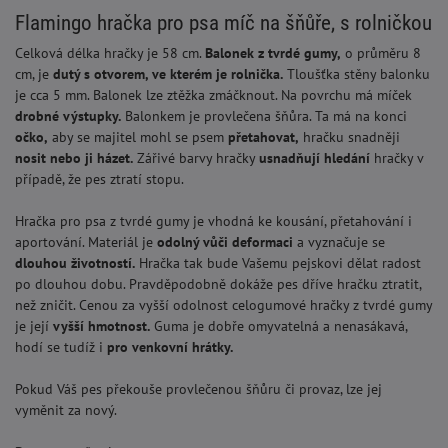
Flamingo hračka pro psa míč na šňůře, s rolničkou
Celková délka hračky je 58 cm.
Balonek z tvrdé gumy,
o průměru 8
cm, je
dutý s otvorem, ve kterém je rolnička.
Tloušťka stěny balonku
je cca 5 mm. Balonek lze ztěžka zmáčknout. Na povrchu má míček
drobné výstupky.
Balonkem je provlečena šňůra. Ta má na konci
očko,
aby se majitel mohl se psem
přetahovat,
hračku snadněji
nosit nebo j
i
házet.
Zářivé barvy hračky
usnadňují hledání
hračky v
případě, že pes ztratí stopu.
Hračka pro psa z tvrdé gumy je vhodná ke kousání, přetahování i
aportování. Materiál je
odolný vůči deformaci
a vyznačuje se
dlouhou životností.
Hračka tak bude Vašemu pejskovi dělat radost
po dlouhou dobu. Pravděpodobně dokáže pes dříve hračku ztratit,
než zničit. Cenou za vyšší odolnost celogumové hračky z tvrdé gumy
je její
vyšší hmotnost.
Guma je dobře omyvatelná a nenasákavá,
hodí se tudíž i
pro venkovní hrátky.
Pokud Váš pes překouše provlečenou šňůru či provaz, lze jej
vyměnit za nový.