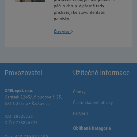
péčí o chrup. A přesně tady
přicházejí ke slovu dentální
pamlsky.
Číst více
Provozovatel
Užitečné informace
GREL spol. s.r.o.
Články
Karásek 2245/1f, budova č. 25,
Často kladené otázky
621 00 Brno - Řečkovice
Partneři
IČO: 18826725
DIČ: CZ18826725
Oblíbené kategorie
Tel.:
+420 730 511 199