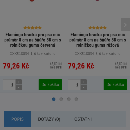
Flamingo hračka pro psa míč
Flamingo hračka pro psa míč
průměr 8 cm na šňůře 58 cm s
průměr 8 cm na šňůře 58 cm s
rolničkou guma červená
rolničkou guma růžová
XXX518034-1, 6 ks v kartonu
XXX518034-5, 6 ks v kartonu
79,26 Kč
79,26 Kč
65,50 Kč
65,50 Kč
bez DPH
bez DPH
+
+
Do košíku
Do košíku
-
-
POPIS
DOTAZY (0)
OSTATNÍ