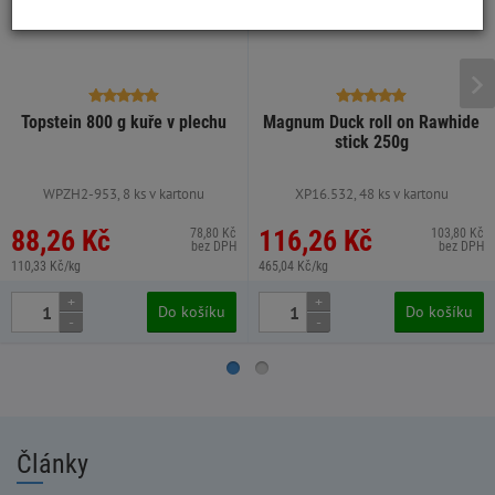
Topstein 800 g kuře v plechu
Magnum Duck roll on Rawhide
stick 250g
WPZH2-953, 8 ks v kartonu
XP16.532, 48 ks v kartonu
88,26 Kč
116,26 Kč
78,80 Kč
103,80 Kč
bez DPH
bez DPH
110,33 Kč/kg
465,04 Kč/kg
+
+
Do košíku
Do košíku
-
-
Články