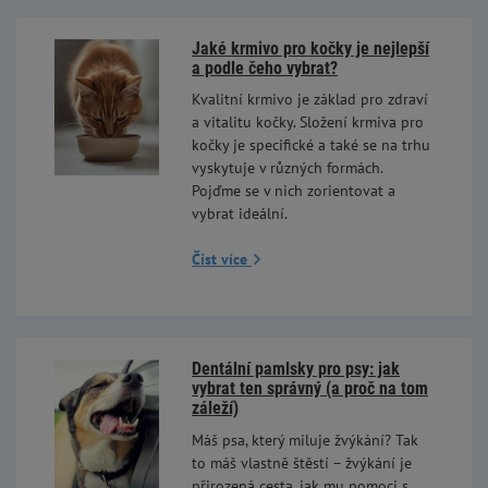
Jaké krmivo pro kočky je nejlepší
a podle čeho vybrat?
Kvalitní krmivo je základ pro zdraví
a vitalitu kočky. Složení krmiva pro
kočky je specifické a také se na trhu
vyskytuje v různých formách.
Pojďme se v nich zorientovat a
vybrat ideální.
Číst více
Dentální pamlsky pro psy: jak
vybrat ten správný (a proč na tom
záleží)
Máš psa, který miluje žvýkání? Tak
to máš vlastně štěstí – žvýkání je
přirozená cesta, jak mu pomoci s