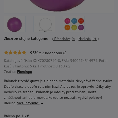
Zboží ze stejné kategorie:
Předcházející
Následující
95%
z
2
hodnocení
Katalogové číslo: XXX70280740-8, EAN: 5400274314974, Počet
kusů v kartonu: 6 ks, Hmotnost: 0.130 kg
Značka:
Flamingo
Balonek z tvrdé gumy je z plného materiálu. Nevydává žádné zvuky.
Dobře skáče a dobře se s ním hází. Ale pozor, je opravdu těžký, aby
nedošlo ke zranění. Balonek je odolný proti zničení, nelze
zmáčknout ani deformovat. Pokud se neztratí, vydrží pejskovi
dlouho.
Více informací
Baleno po 1 ks!