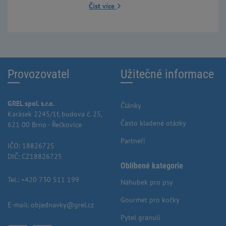
Číst více
Provozovatel
Užitečné informace
GREL spol. s.r.o.
Články
Karásek 2245/1f, budova č. 25,
Často kladené otázky
621 00 Brno - Řečkovice
Partneři
IČO: 18826725
DIČ: CZ18826725
Oblíbené kategorie
Tel.:
+420 730 511 199
Náhubek pro psy
Gourmet pro kočky
E-mail:
objednavky@grel.cz
Pytel granulí