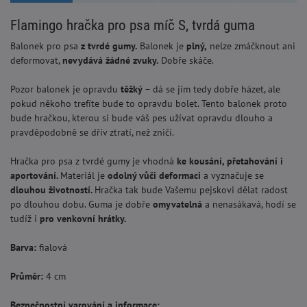
Flamingo hračka pro psa míč S, tvrdá guma
Balonek pro psa
z tvrdé gumy.
Balonek je
plný,
nelze zmáčknout ani
deformovat,
nevydává žádn
é
zvuky.
Dobře skáče.
Pozor balonek je opravdu
těžký
– dá se jím tedy dobře házet, ale
pokud někoho trefíte bude to opravdu bolet. Tento balonek proto
bude hračkou, kterou si bude váš pes užívat opravdu dlouho a
pravděpodobně se dřív ztratí, než zničí.
Hračka pro psa z tvrdé gumy je vhodná
ke kousání, přetahování i
aportování.
Materiál je
odolný vůči deformaci
a vyznačuje se
dlouhou životností.
Hračka tak bude Vašemu pejskovi dělat radost
po dlouhou dobu. Guma je dobře
omyvatelná
a nenasákavá, hodí se
tudíž i
pro venkovní hrátky.
Barva:
fialová
Průměr:
4 cm
Bezpečnostní varování a informace: