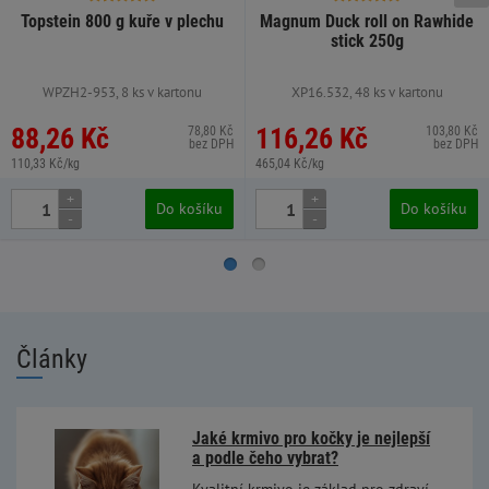
Topstein 800 g kuře v plechu
Magnum Duck roll on Rawhide
stick 250g
WPZH2-953, 8 ks v kartonu
XP16.532, 48 ks v kartonu
88,26 Kč
116,26 Kč
78,80 Kč
103,80 Kč
bez DPH
bez DPH
110,33 Kč/kg
465,04 Kč/kg
+
+
Do košíku
Do košíku
-
-
Články
Jaké krmivo pro kočky je nejlepší
a podle čeho vybrat?