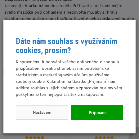
Uchovejte hračku mimo dosah dětí. Při hraní s hračkami mějte
svého mazlíčka pod dohledem a nedovolte mu, aby si hrál s
rozbitou nebo poškozenou hračkou. Rozbité nebo poškozené hračky
vyhoďte/vyměňte. Před použitím sejměte obal.
Dáte nám souhlas s využíváním
cookies, prosím?
S tímto produktem lidé kupují:
K správnému fungování vašeho oblíbeného e-shopu, k
přizpůsobení obsahu stránek vašim potřebám, ke
Skladem
Skladem
Výhodná cena
statistickým a marketingovým účelům používáme
soubory cookie. Kliknutím na tlačítko „Přijímám“ nám
udělíte souhlas s jejich sběrem a zpracováním a my vám
poskytneme ten nejlepší zážitek z nakupování.
Nastavení
Přijímám