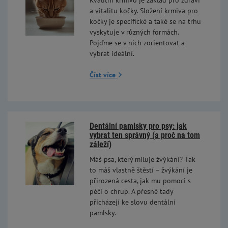
Kvalitní krmivo je základ pro zdraví
a vitalitu kočky. Složení krmiva pro
kočky je specifické a také se na trhu
vyskytuje v různých formách.
Pojďme se v nich zorientovat a
vybrat ideální.
Číst více
Dentální pamlsky pro psy: jak
vybrat ten správný (a proč na tom
záleží)
Máš psa, který miluje žvýkání? Tak
to máš vlastně štěstí – žvýkání je
přirozená cesta, jak mu pomoci s
péčí o chrup. A přesně tady
přicházejí ke slovu dentální
pamlsky.