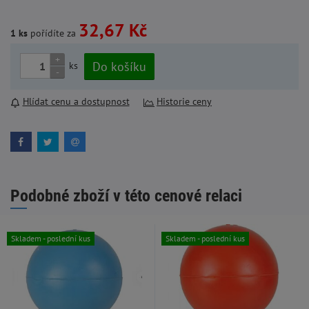
32,67 Kč
1 ks
pořídíte za
+
Do košíku
ks
-
Hlídat cenu a dostupnost
Historie ceny
Podobné zboží v této cenové relaci
Skladem - poslední kus
Skladem - poslední kus