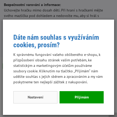
Bezpečnostní varování a informace:
Uchovejte hračku mimo dosah dětí. Při hraní s hračkami mějte
svého mazlíčka pod dohledem a nedovolte mu, aby si hrál s
rozbitou nebo poškozenou hračkou. Rozbité nebo poškozené hračky
vyhoďte/vyměňte. Před použitím sejměte obal.
Dáte nám souhlas s využíváním
cookies, prosím?
S tímto produktem lidé kupují:
K správnému fungování vašeho oblíbeného e-shopu, k
přizpůsobení obsahu stránek vašim potřebám, ke
statistickým a marketingovým účelům používáme
Skladem
Skladem
Výhodná cena
soubory cookie. Kliknutím na tlačítko „Přijímám“ nám
udělíte souhlas s jejich sběrem a zpracováním a my vám
poskytneme ten nejlepší zážitek z nakupování.
Nastavení
Přijímám