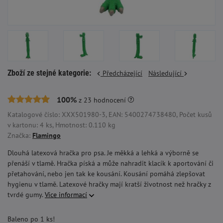
Zboží ze stejné kategorie:
Předcházející
Následující
100%
z
23
hodnocení
Katalogové číslo: XXX501980-3, EAN: 5400274738480, Počet kusů
v kartonu: 4 ks, Hmotnost: 0.110 kg
Značka:
Flamingo
Dlouhá latexová hračka pro psa. Je měkká a lehká a výborně se
přenáší v tlamě. Hračka píská a může nahradit klacík k aportování či
přetahování, nebo jen tak ke kousání. Kousání pomáhá zlepšovat
hygienu v tlamě. Latexové hračky mají kratší životnost než hračky z
tvrdé gumy.
Více informací
Baleno po 1 ks!