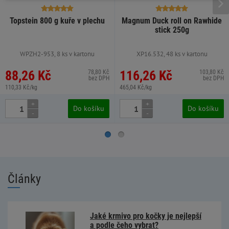
Topstein 800 g kuře v plechu
Magnum Duck roll on Rawhide
stick 250g
WPZH2-953, 8 ks v kartonu
XP16.532, 48 ks v kartonu
88,26 Kč
116,26 Kč
78,80 Kč
103,80 Kč
bez DPH
bez DPH
110,33 Kč/kg
465,04 Kč/kg
+
+
Do košíku
Do košíku
-
-
Články
Jaké krmivo pro kočky je nejlepší
a podle čeho vybrat?