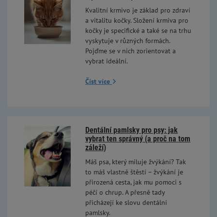
Kvalitní krmivo je základ pro zdraví
a vitalitu kočky. Složení krmiva pro
kočky je specifické a také se na trhu
vyskytuje v různých formách.
Pojďme se v nich zorientovat a
vybrat ideální.
Číst více
Dentální pamlsky pro psy: jak
vybrat ten správný (a proč na tom
záleží)
Máš psa, který miluje žvýkání? Tak
to máš vlastně štěstí – žvýkání je
přirozená cesta, jak mu pomoci s
péčí o chrup. A přesně tady
přicházejí ke slovu dentální
pamlsky.