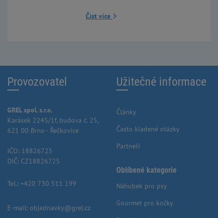
Číst více
Provozovatel
Užitečné informace
GREL spol. s.r.o.
Články
Karásek 2245/1f, budova č. 25,
Často kladené otázky
621 00 Brno - Řečkovice
Partneři
IČO: 18826725
DIČ: CZ18826725
Oblíbené kategorie
Tel.:
+420 730 511 199
Náhubek pro psy
Gourmet pro kočky
E-mail:
objednavky@grel.cz