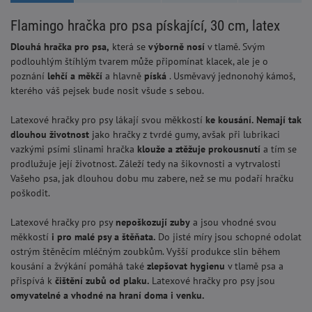
Flamingo hračka pro psa pískající, 30 cm, latex
Dlouhá hračka pro psa,
která se
výborně nosí
v tlamě. Svým
podlouhlým štíhlým tvarem může připomínat klacek, ale je o
poznání
lehčí a měkčí
a hlavně
píská
. Usměvavý jednonohý kámoš,
kterého váš pejsek bude nosit všude s sebou.
Latexové hračky pro psy lákají svou měkkostí
ke kousání.
Nemají tak
dlouhou životnost
jako hračky z tvrdé gumy, avšak při lubrikaci
vazkými psími slinami hračka
klouže a ztěžuje prokousnutí
a tím se
prodlužuje její životnost. Záleží tedy na šikovnosti a vytrvalosti
Vašeho psa, jak dlouhou dobu mu zabere, než se mu podaří hračku
poškodit.
Latexové hračky pro psy
nepoškozují zuby
a jsou vhodné svou
měkkostí
i pro malé psy a štěňata.
Do jisté míry jsou schopné odolat
ostrým štěněcím mléčným zoubkům. Vyšší produkce slin během
kousání a žvýkání pomáhá také
zlepšovat hygienu
v tlamě psa a
přispívá k
čištění zubů od plaku.
Latexové hračky pro psy jsou
omyvatelné a vhodné na hraní doma i venku.