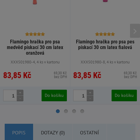
Flamingo hračka pro psa
Flamingo hračka pro psa pes
medvěd pískací 30 cm latex
pískací 30 cm latex fialová
oranžová
XXX501980-4, 4 ks v kartonu
XXX501980-8, 4 ks v kartonu
83,85 Kč
83,85 Kč
69,30 Kč
69,30 Kč
bez DPH
bez DPH
+
+
Do košíku
Do košíku
-
-
POPIS
DOTAZY (0)
OSTATNÍ