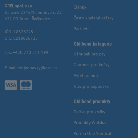
GREL spol. s.r.o.
Články
Karásek 2245/1f, budova č. 25,
Často kladené otázky
621 00 Brno - Řečkovice
Partneři
IČO: 18826725
DIČ: CZ18826725
Oblíbené kategorie
Tel.:
+420 730 511 199
Náhubek pro psy
Gourmet pro kočky
E-mail:
objednavky@grel.cz
Pytel granulí
Klec pro papouška
Oblíbené produkty
Dvířka pro kočky
Produkty Whiskas
Purina One Sterilcat