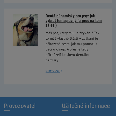
Dentální pamlsky pro psy: jak
vybrat ten správný (a proč na tom
záleží)
Máš psa, který miluje žvýkání? Tak
to máš vlastně štěstí – žvýkání je
přirozená cesta, jak mu pomoci s
péčí o chrup. A přesně tady
přicházejí ke slovu dentální
pamlsky.
Číst více
Provozovatel
Užitečné informace