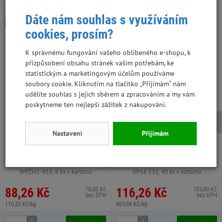
Dáte nám souhlas s využíváním
Skladem
Skladem
Výhodná cena
cookies, prosím?
K správnému fungování vašeho oblíbeného e-shopu, k
přizpůsobení obsahu stránek vašim potřebám, ke
statistickým a marketingovým účelům používáme
soubory cookie. Kliknutím na tlačítko „Přijímám“ nám
udělíte souhlas s jejich sběrem a zpracováním a my vám
poskytneme ten nejlepší zážitek z nakupování.
Nastavení
Přijímám
Topstein 800 g kuře v plechu
Magnum Duck roll on Rawhide
stick 250g
WPZH2-953, 8 ks v kartonu
XP16.532, 48 ks v kartonu
88,26 Kč
116,26 Kč
78,80 Kč
103,80 Kč
bez DPH
bez DPH
110,33 Kč/kg
465,04 Kč/kg
+
+