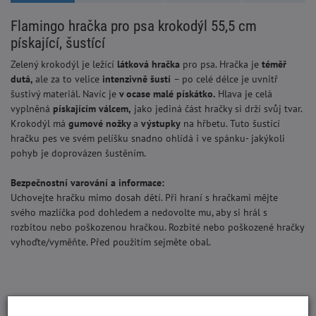
Flamingo hračka pro psa krokodýl 55,5 cm
pískající, šustící
Zelený krokodýl je ležící
látková hračka
pro psa. Hračka je
téměř
dutá,
ale za to velice
intenzivně šustí
– po celé délce je uvnitř
šustivý materiál. Navíc je
v ocase malé pískátko.
Hlava je celá
vyplněná
píska
jí
cím válcem,
jako jediná část hračky si drží svůj tvar.
Krokodýl má
gumové nožky
a
výstupky
na hřbetu. Tuto šustící
hračku pes ve svém pelíšku snadno ohlídá i ve spánku- jakýkoli
pohyb je doprovázen šustěním.
Bezpečnostní varování a informace:
Uchovejte hračku mimo dosah dětí. Při hraní s hračkami mějte
svého mazlíčka pod dohledem a nedovolte mu, aby si hrál s
rozbitou nebo poškozenou hračkou. Rozbité nebo poškozené hračky
vyhoďte/vyměňte. Před použitím sejměte obal.
S tímto produktem lidé kupují: