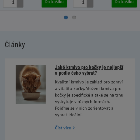
Do košíku
Do košíku
-
-
Články
Jaké krmivo pro kočky je nejlepší
a podle čeho vybrat?
Kvalitní krmivo je základ pro zdraví
a vitalitu kočky. Složení krmiva pro
kočky je specifické a také se na trhu
vyskytuje v různých formách.
Pojďme se v nich zorientovat a
vybrat ideální.
Číst více