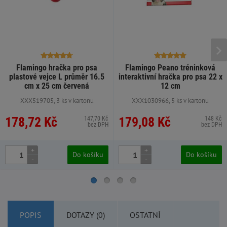
Flamingo hračka pro psa
Flamingo Peano tréninková
plastové vejce L průměr 16.5
interaktivní hračka pro psa 22 x
cm x 25 cm červená
12 cm
XXX519705, 3 ks v kartonu
XXX1030966, 5 ks v kartonu
178,72 Kč
179,08 Kč
147,70 Kč
148 Kč
bez DPH
bez DPH
+
+
Do košíku
Do košíku
-
-
POPIS
DOTAZY (0)
OSTATNÍ