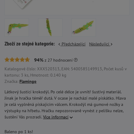
Zboží ze stejné kategorie:
Předcházející
Následující
94%
z
27
hodnocení
Katalogové číslo: XXX520313, EAN: 5400585149913, Počet kusů v
kartonu: 3 ks, Hmotnost: 0.140 kg
Značka:
Flamingo
Látkový šustící krokodýl. Po celé délce je uvnitř šustivý materiál.
Jinak je hračka téměř dutá. V ocase je nachází malé pískátko. Hlava
je celá vyplněná pískajícím válcem. Krokodýl má gumové nožky a
výstupky na hřbetu. Hračku nepozorovaně vynést z pelíšku nelze,
šustění Vás prozradí.
Více informací
Baleno po 1 ks!