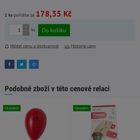
178,35 Kč
1 ks
pořídíte za
+
Do košíku
ks
-
Hlídat cenu a dostupnost
Historie ceny
Podobné zboží v této cenové relaci
Skladem
Skladem