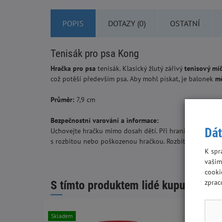
POPIS
DOTAZY (0)
OSTATNÍ
Tenisák pro psa Kong
Hračka pro psa
tenisák. Klasický žlutý zářivý
tenisový mí
což potěší především psa. Aby mohl pískat, je balonek
mě
Průměr:
7,9 cm
Bezpečnostní varování a informace:
Dát
Uchovejte hračku mimo dosah dětí. Při hraní s hračkami
s rozbitou nebo poškozenou hračkou. Rozbité nebo pošk
K spr
vašim
cooki
zprac
S tímto produktem lidé kupují:
Skladem
Skladem