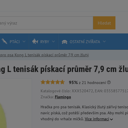
Hledat
PTÁCI
RYBY
OSTATNÍ ZVÍŘATA
pro psa Kong L tenisák pískací průměr 7,9 cm žlutý
g L tenisák pískací průměr 7,9 cm žl
95%
z
21
hodnocení
Katalogové číslo: XXX520472, EAN: 03558577517
Značka:
Flamingo
Hračka pro psa tenisák. Klasický žlutý zářivý tenis
navíc píská, což potěší především psa. Aby mohl pís
vhodný do vrhače míčků.
Více informací