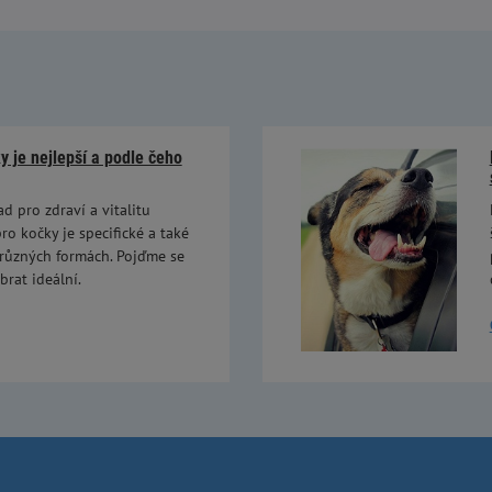
 je nejlepší a podle čeho
ad pro zdraví a vitalitu
ro kočky je specifické a také
 různých formách. Pojďme se
brat ideální.