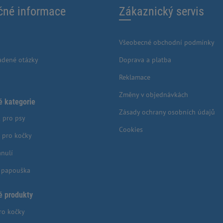
čné informace
Zákaznický servis
Všeobecné obchodní podmínky
adené otázky
Doprava a platba
Reklamace
Změny v objednávkách
é kategorie
Zásady ochrany osobních údajů
 pro psy
Cookies
 pro kočky
anulí
o papouška
é produkty
ro kočky