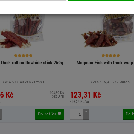
Duck roll on Rawhide stick 250g
Magnum Fish with Duck wrap
XP16.532, 48 ks v kartonu
XP16.536, 48 ks v kartonu
6 Kč
123,31 Kč
103,80 Kč
bez DPH
g
493,24 Kč/kg
+
Do košíku
Do 
-