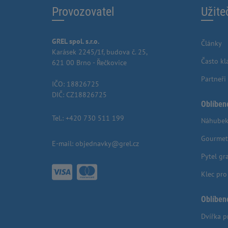
Provozovatel
Užite
GREL spol. s.r.o.
Články
Karásek 2245/1f, budova č. 25,
Často kl
621 00 Brno - Řečkovice
Partneři
IČO: 18826725
DIČ: CZ18826725
Oblíben
Tel.:
+420 730 511 199
Náhubek
Gourmet
E-mail:
objednavky@grel.cz
Pytel gr
Klec pr
Oblíben
Dvířka p