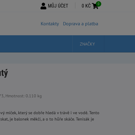
0
MŮJ ÚČET
0 KČ
Kontakty
Doprava a platba
ZNAČKY
utý
3, Hmotnost: 0.110 kg
ový míček, který se dobře hledá v trávě i ve vodě. Tento
kat, je balonek měkčí, a o to hůře skáče. Tenisák je