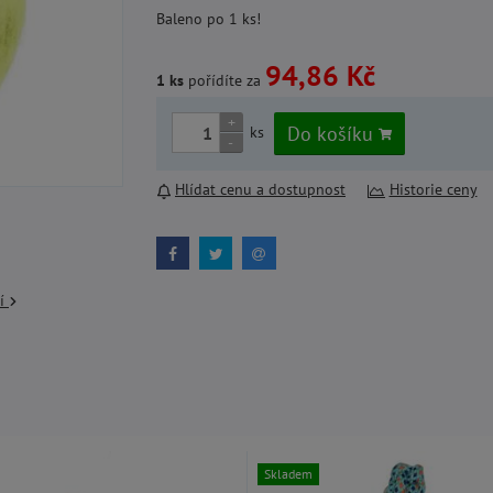
Baleno po 1 ks!
94,86 Kč
1 ks
pořídíte za
+
Do košíku
ks
-
Hlídat cenu a dostupnost
Historie ceny
cí
Skladem