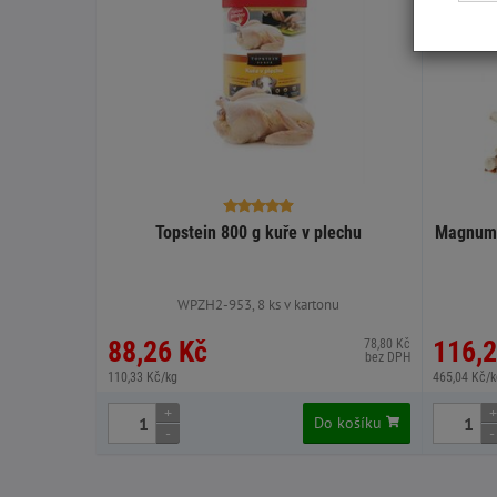
Topstein 800 g kuře v plechu
Magnum 
WPZH2-953, 8 ks v kartonu
88,26 Kč
116,2
78,80 Kč
bez DPH
110,33 Kč/kg
465,04 Kč/k
+
+
Do košíku
-
-