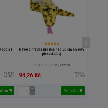
ý cop 21
Nayeco hračka pro psa had 60 cm plyšový
Flamingo hr
pískací žlutý
x 15 
u
XXPE80458, 12 ks v kartonu
XX
94,26 Kč
94,26 
78,50 Kč
77,90 Kč
bez DPH
bez DPH
+
+
košíku
Do košíku
-
-