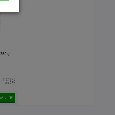
 250 g
110,10 Kč
bez DPH
košíku