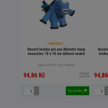
Record hračka pro psa Monster Gang
Recor
nosorožec 18 x 18 cm látková modrá
kroko
XAA2-6439.2, 3 ks v kartonu
94,86 Kč
94,86
78,40 Kč
bez DPH
+
+
Do košíku
-
-