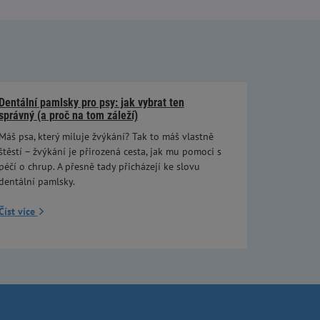
Dentální pamlsky pro psy: jak vybrat ten
správný (a proč na tom záleží)
Máš psa, který miluje žvýkání? Tak to máš vlastně
štěstí – žvýkání je přirozená cesta, jak mu pomoci s
péčí o chrup. A přesně tady přicházejí ke slovu
dentální pamlsky.
Číst více