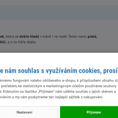
ček
,
který se
dobře hledá
v trávě i ve vodě. Tento navíc
píská,
kčí,
a o to hůře skáče.
e nám souhlas s využíváním cookies, pros
 mějte svého mazlíčka pod dohledem a nedovolte mu, aby si hrál
ozené hračky vyhoďte/vyměňte. Před použitím sejměte obal.
ávnému fungování vašeho oblíbeného e-shopu, k přizpůsobení obsahu st
 potřebám, ke statistickým a marketingovým účelům používáme soubory
e. Kliknutím na tlačítko „Přijímám“ nám udělíte souhlas s jejich sběrem a
ováním a my vám poskytneme ten nejlepší zážitek z nakupování.
Nastavení
Přijímám
Výhodná cena
Skladem
Výhodná cena