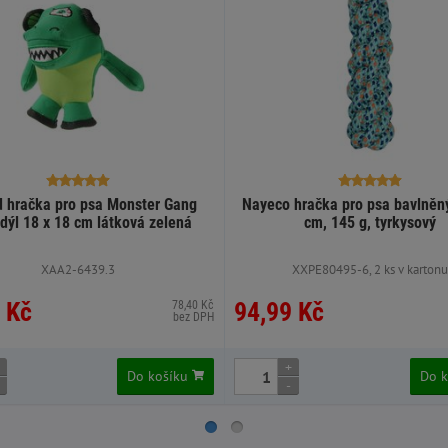
d hračka pro psa Monster Gang
Nayeco hračka pro psa bavlněn
dýl 18 x 18 cm látková zelená
cm, 145 g, tyrkysový
XAA2-6439.3
XXPE80495-6, 2 ks v karton
 Kč
94,99 Kč
78,40 Kč
bez DPH
+
Do košíku
Do 
-