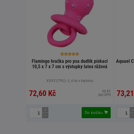
Flamingo hračka pro psa dudlík pískací
Aquael C
10,5 x 7 x 7 cm s výstupky latex růžová
XXX517911-1, 6 ks v kartonu
72,60 Kč
73,21
60 Kč
bez DPH
+
+
Do košíku
-
-