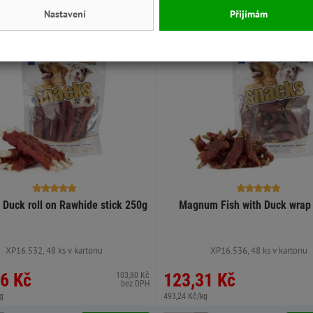
Nastavení
Přijímám
Výhodná cena
Skladem
Výhodná cena
Duck roll on Rawhide stick 250g
Magnum Fish with Duck wrap
XP16.532, 48 ks v kartonu
XP16.536, 48 ks v kartonu
6 Kč
123,31 Kč
103,80 Kč
bez DPH
g
493,24 Kč/kg