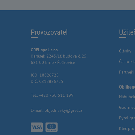
Provozovatel
Užite
GREL spol. s.r.o.
Články
Karásek 2245/1f, budova č. 25,
Často kl
621 00 Brno - Řečkovice
Partneři
IČO: 18826725
DIČ: CZ18826725
Oblíben
Tel.:
+420 730 511 199
Náhubek
Gourmet
E-mail:
objednavky@grel.cz
Pytel gr
Klec pr