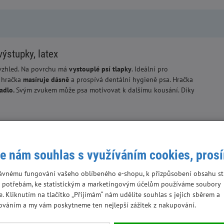
výstupky, latex
 vzhled. Na povrchu má
vystouplé psí tlapky
. Ideální pro
 hračka
masíruje dásně
a prospívá dentální hygieně psa. Hračka
kadlo.
Svým zvukem může psa motivovat k dalšímu kousání. Díky
e nám souhlas s využíváním cookies, pros
ávnému fungování vašeho oblíbeného e-shopu, k přizpůsobení obsahu st
 mějte svého mazlíčka pod dohledem a nedovolte mu, aby si hrál
 potřebám, ke statistickým a marketingovým účelům používáme soubory
ozené hračky vyhoďte/vyměňte. Před použitím sejměte obal.
e. Kliknutím na tlačítko „Přijímám“ nám udělíte souhlas s jejich sběrem a
ováním a my vám poskytneme ten nejlepší zážitek z nakupování.