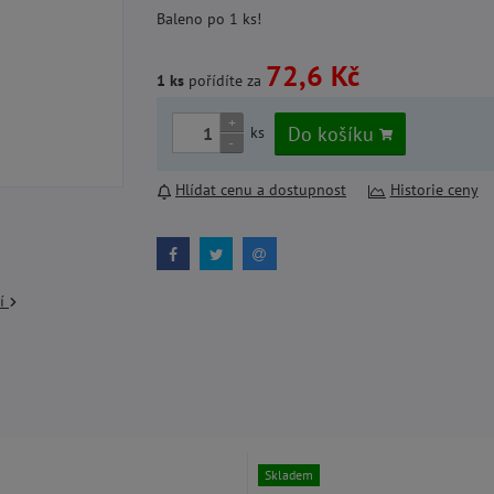
Baleno po 1 ks!
72,6 Kč
1 ks
pořídíte za
+
Do košíku
ks
-
Hlídat cenu a dostupnost
Historie ceny
cí
Skladem