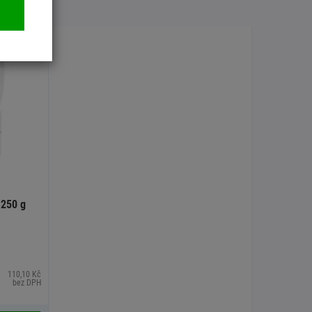
 250 g
110,10 Kč
bez DPH