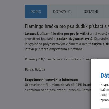
POPIS
DOTAZY (0)
OSTATNÍ
Flamingo hračka pro psa dudlík pískací s 
Latexová,
zábavná
hračka pro psy je měkká
a má veselý
procvičení kousání a
posílení žvýkacích svalů.
Kousáním
je vyplněna polyesterovým vláknem a uvnitř
skrývá pís
latexu je hračka
omyvatelná a nevlhne.
Rozměry:
10,5 cm délka x 7 cm šířka x 7 cm výška
Barva:
fialová
Dát
Bezpečnostní varování a informace:
K spr
Uchovejte hračku mimo dosah dětí. Při hraní s hračkami
vašim
s rozbitou nebo poškozenou hračkou. Rozbité nebo pošk
cooki
zprac