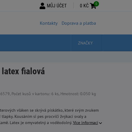
0
MŮJ ÚČET
0 KČ
Kontakty
Doprava a platba
ZNAČKY
latex fialová
79, Počet kusů v kartonu: 6 ks, Hmotnost: 0.050 kg
sterových vláken se skrývá pískátko, které svým zvukem
tlapky. Kousáním si pes procvičí žvýkací svaly a
tlamě. Latex je omyvatelný a voděodolný.
Více informací