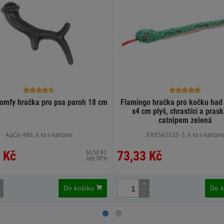
omfy hračka pro psa paroh 18 cm
Flamingo hračka pro kočku had 
x4 cm plyš, chrastící a prask
catnipem zelená
AqCo-486, 6 ks v kartonu
XXX561525-3, 6 ks v karton
 Kč
73,33 Kč
60,50 Kč
bez DPH
+
Do košíku
Do 
-