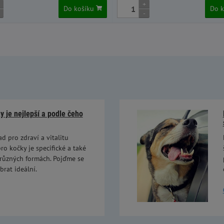
+
Do košíku
Do 
-
 je nejlepší a podle čeho
ad pro zdraví a vitalitu
ro kočky je specifické a také
 různých formách. Pojďme se
brat ideální.