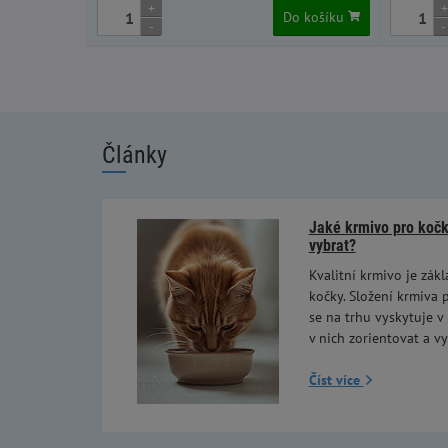
+
+
Do košíku
-
-
Články
Jaké krmivo pro kočky
vybrat?
Kvalitní krmivo je zákl
kočky. Složení krmiva p
se na trhu vyskytuje v
v nich zorientovat a vy
Číst více