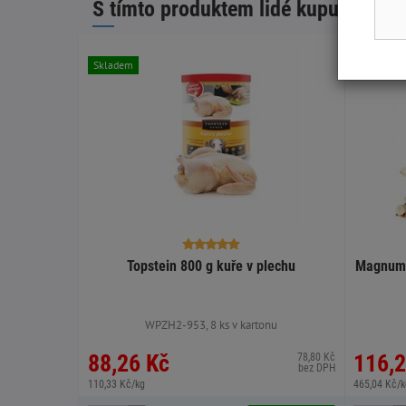
S tímto produktem lidé kupují:
Skladem
Skladem
Topstein 800 g kuře v plechu
Magnum 
WPZH2-953, 8 ks v kartonu
88,26 Kč
116,2
78,80 Kč
bez DPH
110,33 Kč/kg
465,04 Kč/k