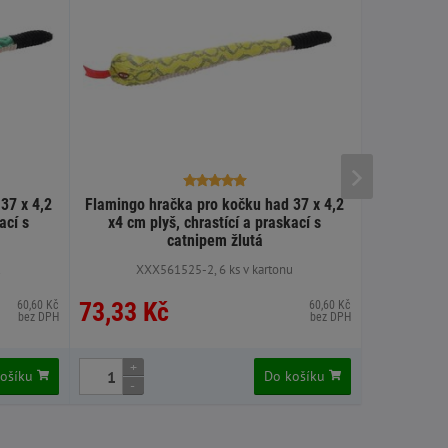
37 x 4,2
Flamingo hračka pro kočku had 37 x 4,2
Flamingo h
ací s
x4 cm plyš, chrastící a praskací s
catnipem žlutá
u
XXX561525-2, 6 ks v kartonu
XX
73,33 Kč
73,45 
60,60 Kč
60,60 Kč
bez DPH
bez DPH
+
+
košíku
Do košíku
-
-