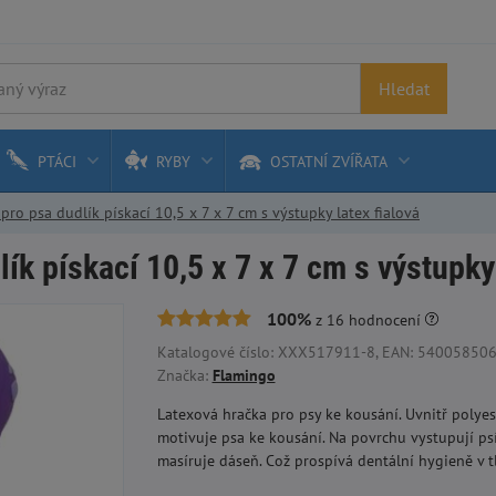
Hledat
PTÁCI
RYBY
OSTATNÍ ZVÍŘATA
ro psa dudlík pískací 10,5 x 7 x 7 cm s výstupky latex fialová
ík pískací 10,5 x 7 x 7 cm s výstupky 
100%
z
16
hodnocení
Katalogové číslo: XXX517911-8, EAN: 54005850665
Značka:
Flamingo
Latexová hračka pro psy ke kousání. Uvnitř polye
motivuje psa ke kousání. Na povrchu vystupují psí 
masíruje dáseň. Což prospívá dentální hygieně v 