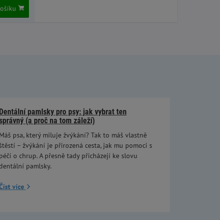
košíku
Dentální pamlsky pro psy: jak vybrat ten
správný (a proč na tom záleží)
Máš psa, který miluje žvýkání? Tak to máš vlastně
štěstí – žvýkání je přirozená cesta, jak mu pomoci s
péčí o chrup. A přesně tady přicházejí ke slovu
dentální pamlsky.
Číst více