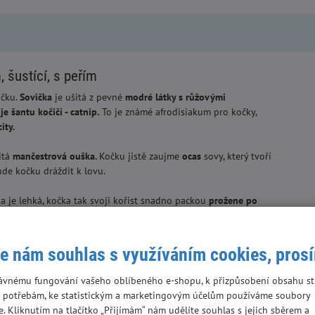
 šustící, s peřím
ičku.
Sovička
je ušitá z pevné
modré látky s růžovými
e šantu kočičí - catnip.
To je známé afrodisiakum pro kočky,
ity.
itá
mančestrová ouška.
Kočku jistě zaujme
ocas
sovy, který tvoří
ude kočku dráždit k lovu.
a je lehká, kočka tak svoji kořist snadno packou
prožene po
šustivému materiálu.
e nám souhlas s využíváním cookies, pros
ávnému fungování vašeho oblíbeného e-shopu, k přizpůsobení obsahu st
 potřebám, ke statistickým a marketingovým účelům používáme soubory
e. Kliknutím na tlačítko „Přijímám“ nám udělíte souhlas s jejich sběrem a