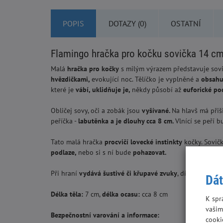
POPIS
DOTAZY (0)
OSTATNÍ
Flamingo hračka pro kočku sovička 14 cm,
Malá
hračka pro kočky
s milým výrazem představuje sov
hvězdičkami,
evokující noc. Tělíčko je vyplněné a
obsahuj
které je
vábí, uklidňuje je,
někdy působí až
euforické poc
Obličej sovy, oči a zobák jsou
vyšívané.
Na hlavš má přiš
peříčka -
labutěnka a je dlouhy cca 8 cm.
Vlnící se peří b
Tato malá hračka
procvičí lovecké instinkty
kočky. Sovičk
podlaze,
nebo si s ní bude
pohazovat.
Při hraní
vydává šustivé či křupavé zvuky
, díky všitému 
Dát
Délka těla:
7 cm,
délka ocasu:
cca 8 cm
K spr
vašim
Bezpečnostní varování a informace:
cooki