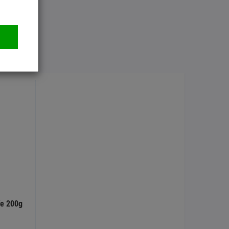
ře 200g