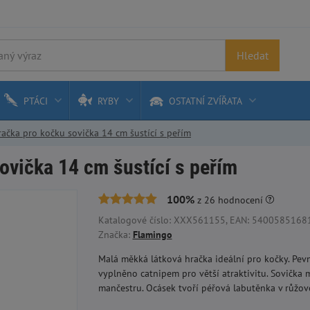
Hledat
PTÁCI
RYBY
OSTATNÍ ZVÍŘATA
ačka pro kočku sovička 14 cm šustící s peřím
ovička 14 cm šustící s peřím
100%
z
26
hodnocení
Katalogové číslo: XXX561155, EAN: 5400585168174
Značka:
Flamingo
Malá měkká látková hračka ideální pro kočky. Pevná
vyplněno catnipem pro větší atraktivitu. Sovička m
mančestru. Ocásek tvoří péřová labutěnka v růžové