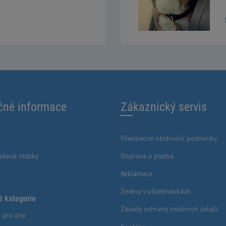
čné informace
Zákaznický servis
Všeobecné obchodní podmínky
adené otázky
Doprava a platba
Reklamace
Změny v objednávkách
é kategorie
Zásady ochrany osobních údajů
 pro psy