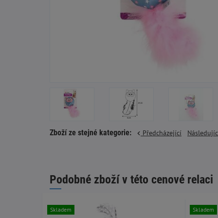
Zboží ze stejné kategorie:
Předcházející
Následují
Podobné zboží v této cenové relaci
Skladem
Skladem