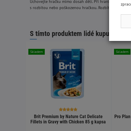
Uchovejte hračku mimo dosah dětí. Při hraní s hračkami
zprac
s rozbitou nebo poškozenou hračkou. Rozbité nebo pošk
S tímto produktem lidé kupují:
Skladem
Skladem
Brit Premium by Nature Cat Delicate
Pro Plan
Fillets in Gravy with Chicken 85 g kapsa