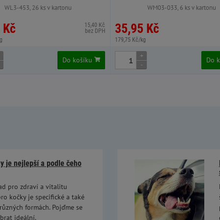
WL3-453, 26 ks v kartonu
WM03-033, 6 ks v kartonu
 Kč
35,95 Kč
15,40 Kč
bez DPH
g
179,75 Kč/kg
+
Do košíku
Do 
-
 je nejlepší a podle čeho
ad pro zdraví a vitalitu
ro kočky je specifické a také
 různých formách. Pojďme se
brat ideální.