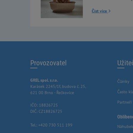
Číst více
Provozovatel
Užite
GREL spol. s.r.o.
Články
Karásek 2245/1f, budova č. 25,
Často kl
621 00 Brno - Řečkovice
Partneři
IČO: 18826725
DIČ: CZ18826725
Oblíben
Tel.:
+420 730 511 199
Náhubek