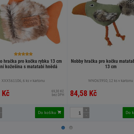
o hračka pro kočku rybka 13 cm
Nobby hračka pro kočku matatab
dní kožešina s matatabi hnědá
13 cm
XXX561106, 6 ks v kartonu
WNO63950, 12 ks v kartonu
 Kč
84,58 Kč
69,30 Kč
bez DPH
+
Do košíku
Do 
-