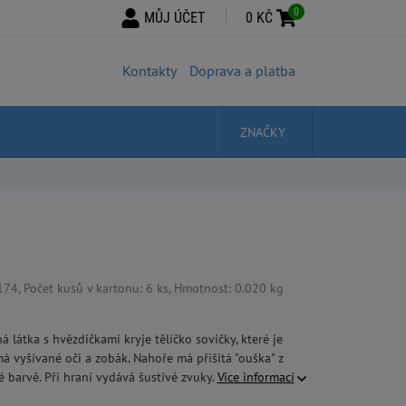
0
MŮJ ÚČET
0 KČ
Kontakty
Doprava a platba
ZNAČKY
, Počet kusů v kartonu: 6 ks, Hmotnost: 0.020 kg
 látka s hvězdičkami kryje tělíčko sovičky, které je
á vyšívané oči a zobák. Nahoře má přišitá "ouška" z
 barvě. Při hraní vydává šustivé zvuky.
Více informací