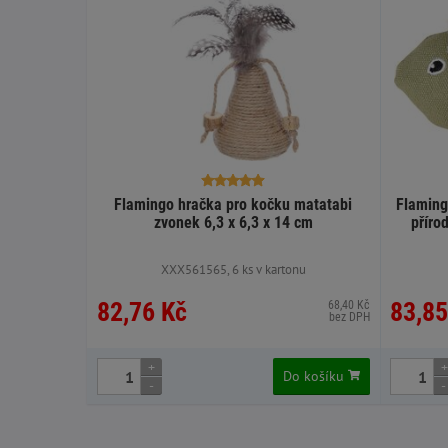
Flamingo hračka pro kočku matatabi
Flaming
zvonek 6,3 x 6,3 x 14 cm
příro
XXX561565, 6 ks v kartonu
82,76 Kč
83,85
68,40 Kč
bez DPH
+
+
Do košíku
-
-