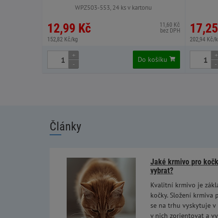
WPZ503-553, 24 ks v kartonu
12,99 Kč
17,25
11,60 Kč
bez DPH
152,82 Kč/kg
202,94 Kč/k
+
+
Do košíku
-
-
Články
Jaké krmivo pro kočky
vybrat?
Kvalitní krmivo je zákl
kočky. Složení krmiva p
se na trhu vyskytuje v
v nich zorientovat a vy