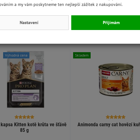
 mějte svého mazlíčka pod dohledem a nedovolte mu, aby si hrál
ováním a my vám poskytneme ten nejlepší zážitek z nakupování.
ozené hračky vyhoďte/vyměňte. Před použitím sejměte obal.
Nastavení
Přijímám
Výhodná cena
Skladem
 kapsa Kitten kotě krůta ve šťávě
Animonda carny cat hovězí ku
85 g