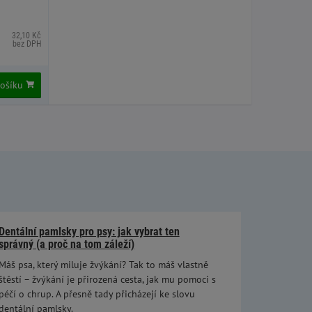
32,10 Kč
bez DPH
košíku
Dentální pamlsky pro psy: jak vybrat ten
správný (a proč na tom záleží)
Máš psa, který miluje žvýkání? Tak to máš vlastně
štěstí – žvýkání je přirozená cesta, jak mu pomoci s
péčí o chrup. A přesně tady přicházejí ke slovu
dentální pamlsky.