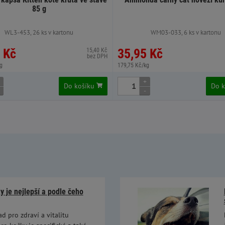
85 g
WL3-453, 26 ks v kartonu
WM03-033, 6 ks v kartonu
 Kč
35,95 Kč
15,40 Kč
bez DPH
g
179,75 Kč/kg
+
Do košíku
Do 
-
 je nejlepší a podle čeho
ad pro zdraví a vitalitu