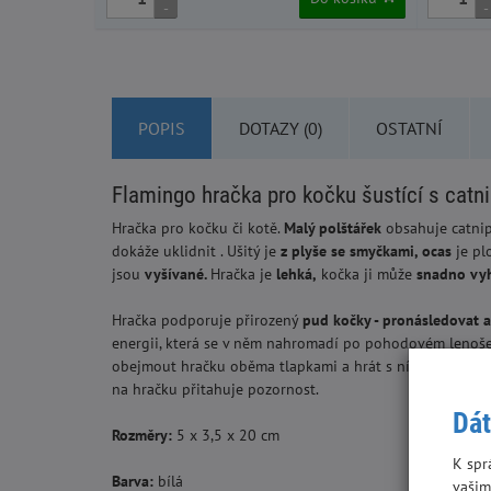
-
-
POPIS
DOTAZY (0)
OSTATNÍ
Flamingo hračka pro kočku šustící s cat
Hračka pro kočku
či kotě.
Malý polštářek
obsahuje catni
dokáže uklidnit . Ušitý je
z plyše se smyčkami, ocas
je pl
jsou
vyšívané.
Hračka je
lehká,
kočka ji může
snadno vyh
Hračka podporuje přirozený
pud kočky - pronásledovat a 
energii, která se v něm nahromadí po pohodovém lenoše
obejmout hračku oběma tlapkami a hrát s ní „
kopací hr
na hračku přitahuje pozornost.
Dát
Rozměry:
5 x 3,5 x 20 cm
K spr
Barva:
bílá
vašim