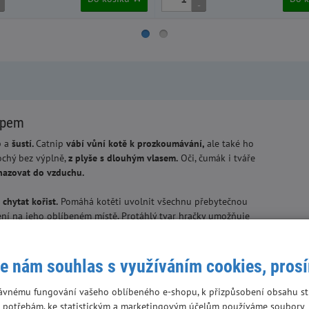
-
nipem
p a
šustí.
Catnip
vábí vůní kotě k prozkoumávání,
ale také ho
ochý bez výplně,
z plyše s dlouhým vlasem.
Oči, čumák i tváře
azovat do vzduchu.
chytat kořist.
Pomáhá kotěti uvolnit všechnu přebytečnou
ní na jeho oblíbeném místě. Protáhlý tvar hračky umožňuje
u“
a jeho instinkty jsou dále stimulovány
vlajícím ocasem,
který
e nám souhlas s využíváním cookies, pros
ávnému fungování vašeho oblíbeného e-shopu, k přizpůsobení obsahu st
 potřebám, ke statistickým a marketingovým účelům používáme soubory