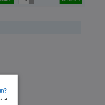
-
-
ím?
ránek