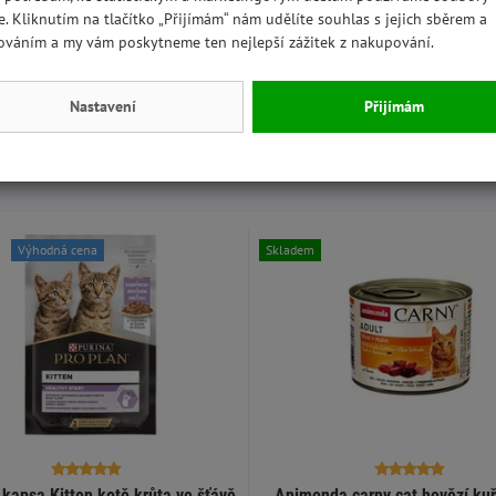
e. Kliknutím na tlačítko „Přijímám“ nám udělíte souhlas s jejich sběrem a
ováním a my vám poskytneme ten nejlepší zážitek z nakupování.
 mějte svého mazlíčka pod dohledem a nedovolte mu, aby si hrál
ozené hračky vyhoďte/vyměňte. Před použitím sejměte obal.
Nastavení
Přijímám
Výhodná cena
Skladem
 kapsa Kitten kotě krůta ve šťávě
Animonda carny cat hovězí ku