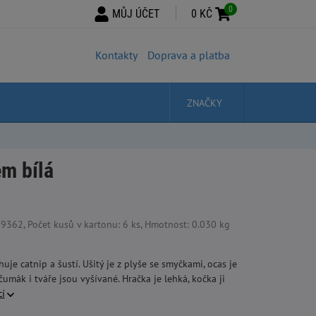
0
MŮJ ÚČET
0 KČ
Kontakty
Doprava a platba
ZNAČKY
em bílá
62, Počet kusů v kartonu: 6 ks, Hmotnost: 0.030 kg
je catnip a šustí. Ušitý je z plyše se smyčkami, ocas je
umák i tváře jsou vyšívané. Hračka je lehká, kočka ji
cí