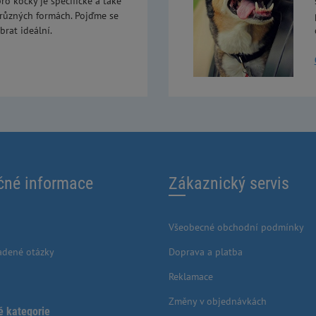
ro kočky je specifické a také
 různých formách. Pojďme se
brat ideální.
čné informace
Zákaznický servis
Všeobecné obchodní podmínky
adené otázky
Doprava a platba
Reklamace
Změny v objednávkách
é kategorie