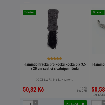
Skladem
Skladem
Flamingo hračka pro kočku kočka 5 x 3,5
Flaming
x 20 cm šustící s catnipem šedá
XXX561178-9, 6 ks v kartonu
50,82 Kč
50,58
42 Kč
bez DPH
12,65 Kč/ks
+
+
Do košíku