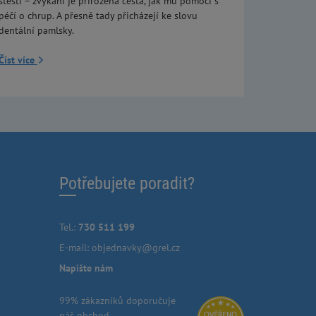
štěstí – žvýkání je přirozená cesta, jak mu pomoci s
péčí o chrup. A přesně tady přicházejí ke slovu
dentální pamlsky.
Číst více
Potřebujete poradit?
Tel.:
730 511 199
E-mail:
objednavky@grel.cz
Napište nám
99% zákazníků doporučuje
náš obchod.