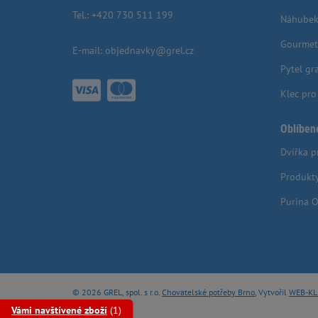
Tel.:
+420 730 511 199
Náhubek
Gourmet
E-mail:
objednavky@grel.cz
Pytel gr
Klec pr
Oblíben
Dvířka p
Produkt
Purina O
© 2026 GREL, spol. s r.o.
Chovatelské potřeby Brno
, Vytvořil
WEB-KL
Vámi navštívené zboží
(1)