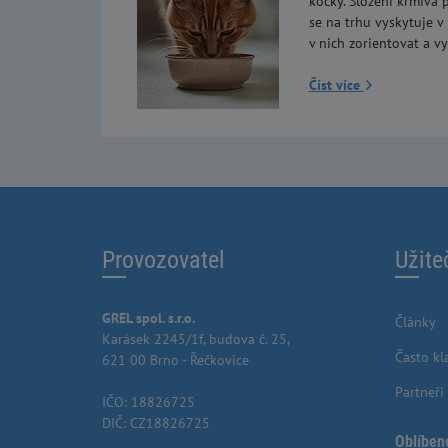
kočky. Složení krmiva p
se na trhu vyskytuje v
v nich zorientovat a vy
Číst více
Provozovatel
Užite
GREL spol. s.r.o.
Články
Karásek 2245/1f, budova č. 25,
Často kl
621 00 Brno - Řečkovice
Partneři
IČO: 18826725
DIČ: CZ18826725
Oblíben