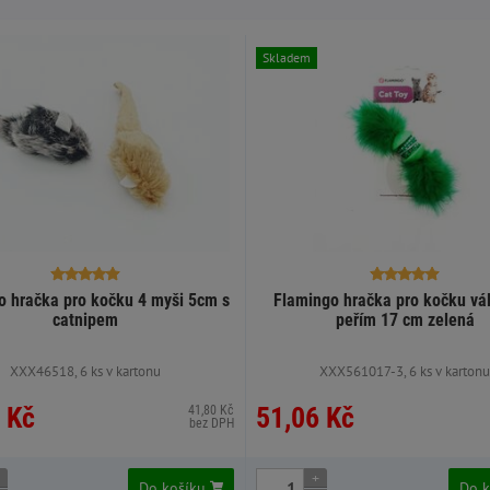
Skladem
o hračka pro kočku 4 myši 5cm s
Flamingo hračka pro kočku vá
catnipem
peřím 17 cm zelená
XXX46518, 6 ks v kartonu
XXX561017-3, 6 ks v karton
 Kč
51,06 Kč
41,80 Kč
bez DPH
+
Do košíku
Do 