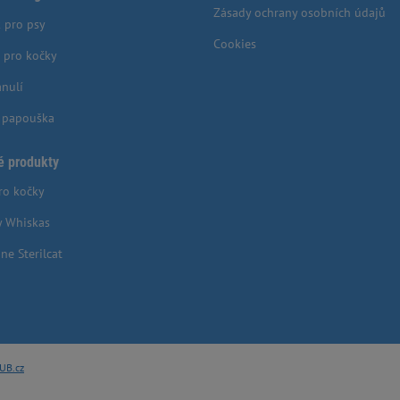
Zásady ochrany osobních údajů
 pro psy
Cookies
 pro kočky
anulí
o papouška
é produkty
ro kočky
y Whiskas
ne Sterilcat
UB.cz