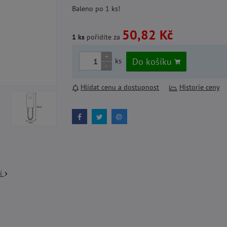
Baleno po 1 ks!
50,82 Kč
1 ks
pořídíte za
+
Do košíku
ks
-
Hlídat cenu a dostupnost
Historie ceny
cí