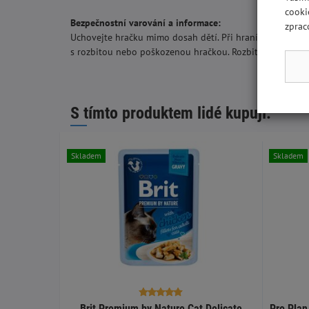
cooki
Bezpečnostní varování a informace:
zprac
Uchovejte hračku mimo dosah dětí. Při hraní s hračkami
s rozbitou nebo poškozenou hračkou. Rozbité nebo pošk
S tímto produktem lidé kupují:
Skladem
Skladem
Brit Premium by Nature Cat Delicate
Pro Plan