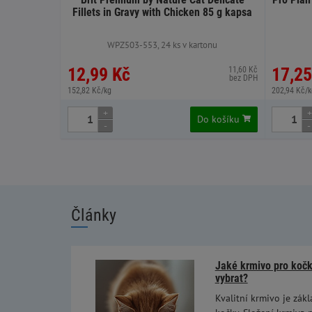
Fillets in Gravy with Chicken 85 g kapsa
WPZ503-553, 24 ks v kartonu
12,99 Kč
17,25
11,60 Kč
bez DPH
152,82 Kč/kg
202,94 Kč/k
+
+
Do košíku
-
-
Články
Jaké krmivo pro kočky
vybrat?
Kvalitní krmivo je zákl