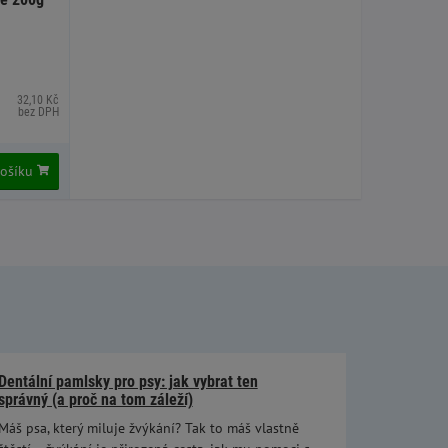
32,10 Kč
bez DPH
košíku
Dentální pamlsky pro psy: jak vybrat ten
správný (a proč na tom záleží)
Máš psa, který miluje žvýkání? Tak to máš vlastně