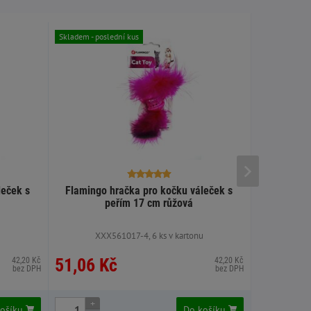
Skladem - pos
Skladem - poslední kus
leček s
Flamingo hračka pro kočku váleček s
Tatrapet hr
peřím 17 cm růžová
u
XXX561017-4, 6 ks v kartonu
X
51,06 Kč
51,18 
42,20 Kč
42,20 Kč
bez DPH
bez DPH
+
+
košíku
Do košíku