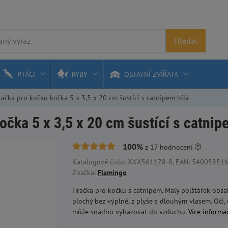
Hledat
PTÁCI
RYBY
OSTATNÍ ZVÍŘATA
ačka pro kočku kočka 5 x 3,5 x 20 cm šustící s catnipem bílá
čka 5 x 3,5 x 20 cm šustící s catnip
100%
z
17
hodnocení
Katalogové číslo: XXX561178-8, EAN: 54005851693
Značka:
Flamingo
Hračka pro kočku s catnipem. Malý polštářek obsahu
plochý bez výplně, z plyše s dlouhým vlasem. Oči, č
může snadno vyhazovat do vzduchu.
Více informa