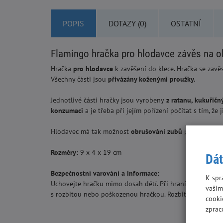
POPIS
DOTAZY (0)
OSTATNÍ
Flamingo hračka pro hlodavce závěs na 
Hračka
pro hlod
a
vce
k zavěšení do klece. Hračka se zavě
Všechny části jsou
přivázány koženými proužky.
Jednotlivé části hračky jsou vyrobeny
z ratanu, kukuř
i
čný
konzumaci
a je třeba při jejím pořízení počítat s tím, ž
Hlodavec má tak možnost
ob
r
ušování zubů
přirozeně o p
Rozměry:
9 x 4 x 19 cm
Dát
Bezpečnostní varování a informace:
K spr
Uchovejte hračku mimo dosah dětí. Při hraní s hračkami
vašim
s rozbitou nebo poškozenou hračkou. Rozbité nebo pošk
cooki
zprac