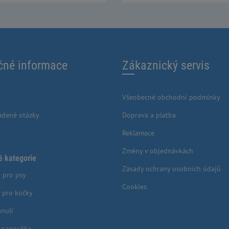
čné informace
Zákaznický servis
Všeobecné obchodní podmínky
adené otázky
Doprava a platba
Reklamace
Změny v objednávkách
é kategorie
Zásady ochrany osobních údajů
 pro psy
Cookies
 pro kočky
anulí
o papouška