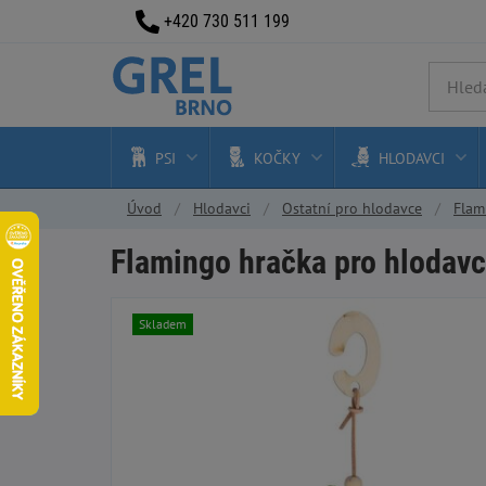
+420 730 511 199
PSI
KOČKY
HLODAVCI
Úvod
Hlodavci
Ostatní pro hlodavce
Flam
Flamingo hračka pro hlodavc
Skladem