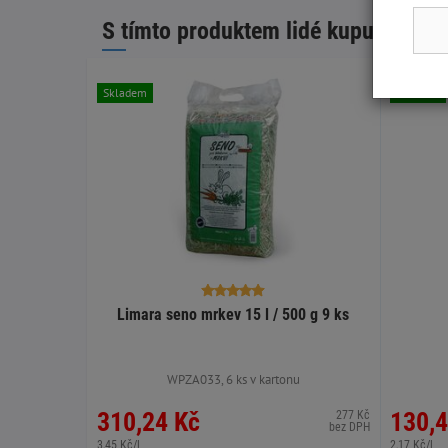
S tímto produktem lidé kupují:
Skladem
Skladem
Limara seno mrkev 15 l / 500 g 9 ks
WPZA033, 6 ks v kartonu
310,24 Kč
130,4
277 Kč
bez DPH
3,45 Kč/l
2,17 Kč/l