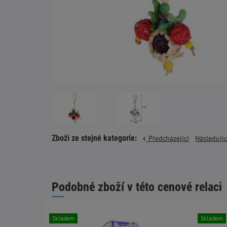
Zboží ze stejné kategorie:
Předcházející
Následují
Podobné zboží v této cenové relaci
Skladem
Skladem