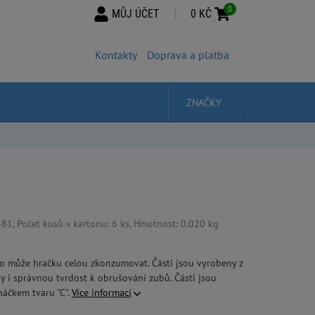
0
MŮJ ÚČET
0 KČ
Kontakty
Doprava a platba
ZNAČKY
, Počet kusů v kartonu: 6 ks, Hmotnost: 0.020 kg
ko může hračku celou zkonzumovat. Části jsou vyrobeny z
edy i správnou tvrdost k obrušování zubů. Části jsou
áčkem tvaru "C".
Více informací