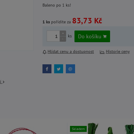
Baleno po 1 ks!
83,73 Kč
1 ks
pořídíte za
+
Do košíku
ks
-
Hlídat cenu a dostupnost
Historie ceny
cí
Skladem