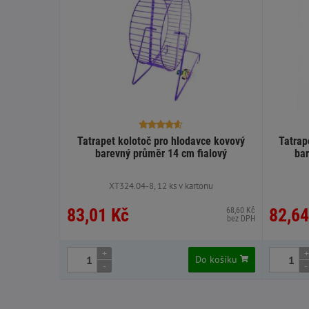
Tatrapet kolotoč pro hlodavce kovový
Tatrap
barevný průměr 14 cm fialový
bar
XT324.04-8, 12 ks v kartonu
83,01 Kč
82,64
68,60 Kč
bez DPH
+
+
Do košíku
-
-