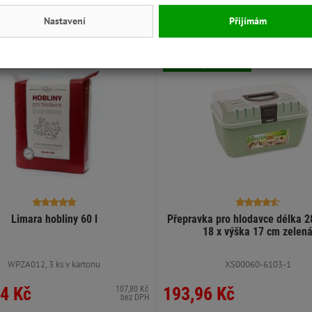
Nastavení
Přijímám
Skladem - poslední kus
Limara hobliny 60 l
Přepravka pro hlodavce délka 28
18 x výška 17 cm zelen
WPZA012, 3 ks v kartonu
XS00060-6103-1
4 Kč
193,96 Kč
107,80 Kč
bez DPH