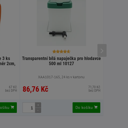
e 3 ks
Transparentní bílá napaječka pro hlodavce
Tatrapet 
měr 2cm,
500 ml 10127
bare
XAA1017-165, 24 ks v kartonu
XT
86,76 Kč
87,60 
67 Kč
71,70 Kč
bez DPH
bez DPH
+
+
košíku
Do košíku
-
-