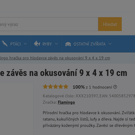
Hledat
PTÁCI
RYBY
OSTATNÍ ZVÍŘATA
ingo hračka pro hlodavce závěs na okusování 9 x 4 x 19 cm
e závěs na okusování 9 x 4 x 19 cm
100%
z
1
hodnocení
Katalogové číslo: XXX210397, EAN: 5400585297881
Značka:
Flamingo
Přírodní hračka pro hlodavce k okusování. Zvířát
ratanu, kukuřičných listů, lufy a dřeva. Najde si t
přivázány koženými proužky. Zavěsí se dřevěným h