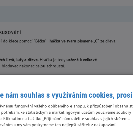
okusování
sí do klece pomocí "Céčka" -
háčku ve tvaru písmene „C“
ze dřeva.
ch listů, lufy a dřeva.
Hračka je tedy
určená k celkové
e ji hlodavec nakonec celou schroustá.
řírodní materiály, a přitom si vybrat tu správnou tvrdost.
e nám souhlas s využíváním cookies, pros
ávnému fungování vašeho oblíbeného e-shopu, k přizpůsobení obsahu st
 mějte svého mazlíčka pod dohledem a nedovolte mu, aby si hrál
 potřebám, ke statistickým a marketingovým účelům používáme soubory
ozené hračky vyhoďte/vyměňte. Před použitím sejměte obal.
e. Kliknutím na tlačítko „Přijímám“ nám udělíte souhlas s jejich sběrem a
ováním a my vám poskytneme ten nejlepší zážitek z nakupování.