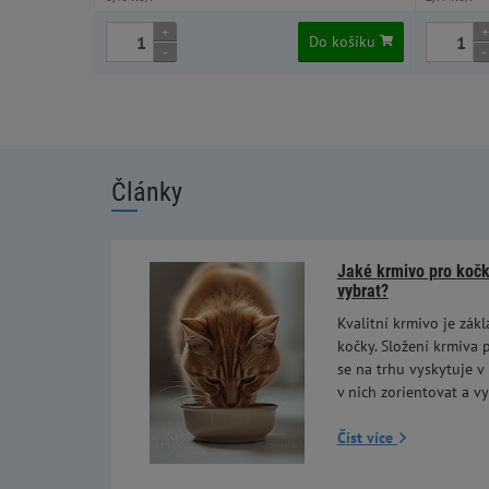
+
+
Do košíku
-
-
Články
Jaké krmivo pro kočky
vybrat?
Kvalitní krmivo je zákl
kočky. Složení krmiva p
se na trhu vyskytuje v
v nich zorientovat a vy
Číst více