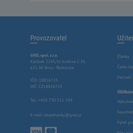
Provozovatel
Užite
GREL spol. s.r.o.
Články
Karásek 2245/1f, budova č. 25,
Často kl
621 00 Brno - Řečkovice
Partneři
IČO: 18826725
DIČ: CZ18826725
Oblíben
Tel.:
+420 730 511 199
Náhubek
Gourmet
E-mail:
objednavky@grel.cz
Pytel gr
Klec pr