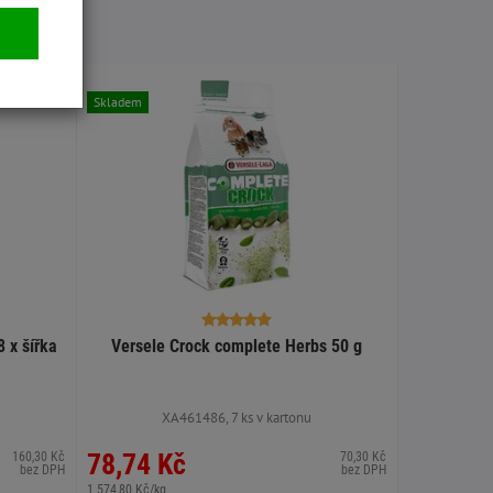
Skladem
 x šířka
Versele Crock complete Herbs 50 g
á
XA461486, 7 ks v kartonu
78,74 Kč
160,30 Kč
70,30 Kč
bez DPH
bez DPH
1 574,80 Kč/kg