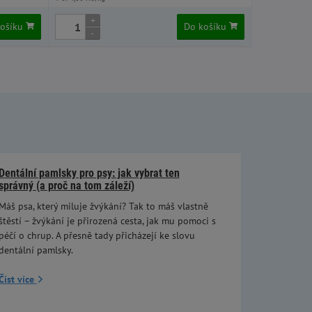
+
košíku
Do košíku
-
Dentální pamlsky pro psy: jak vybrat ten
správný (a proč na tom záleží)
Máš psa, který miluje žvýkání? Tak to máš vlastně
štěstí – žvýkání je přirozená cesta, jak mu pomoci s
péčí o chrup. A přesně tady přicházejí ke slovu
dentální pamlsky.
Číst více