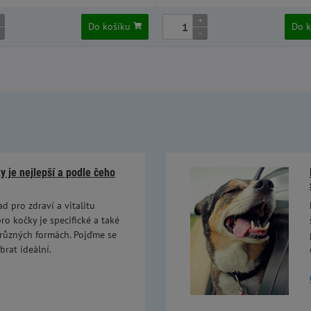
+
Do košíku
Do 
-
 je nejlepší a podle čeho
ad pro zdraví a vitalitu
ro kočky je specifické a také
 různých formách. Pojďme se
brat ideální.