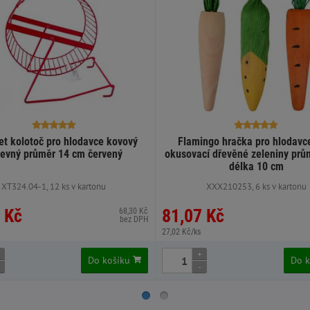
et kolotoč pro hlodavce kovový
Flamingo hračka pro hlodavc
evný průměr 14 cm červený
okusovací dřevěné zeleniny prů
délka 10 cm
XT324.04-1, 12 ks v kartonu
XXX210253, 6 ks v kartonu
 Kč
81,07 Kč
68,30 Kč
bez DPH
27,02 Kč/ks
+
Do košíku
Do 
-