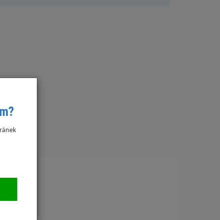
ím?
ránek