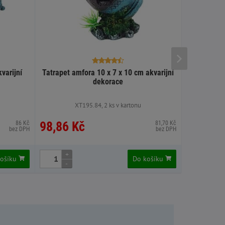
varijní
Tatrapet amfora 10 x 7 x 10 cm akvarijní
Flamingo ak
dekorace
XT195.84, 2 ks v kartonu
XX
98,86 Kč
96,56 
86 Kč
81,70 Kč
bez DPH
bez DPH
+
+
košíku
Do košíku
-
-