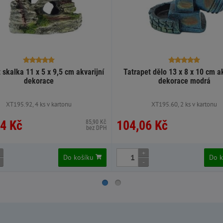
 skalka 11 x 5 x 9,5 cm akvarijní
Tatrapet dělo 13 x 8 x 10 cm ak
dekorace
dekorace modrá
XT195.92, 4 ks v kartonu
XT195.60, 2 ks v kartonu
4 Kč
104,06 Kč
85,90 Kč
bez DPH
+
Do košíku
Do 
-