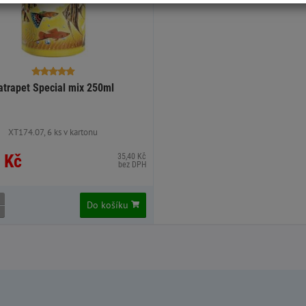
atrapet Special mix 250ml
XT174.07, 6 ks v kartonu
 Kč
35,40 Kč
bez DPH
Do košíku