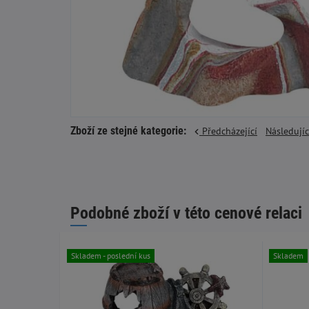
Zboží ze stejné kategorie:
Předcházející
Následují
Podobné zboží v této cenové relaci
Skladem - poslední kus
Skladem