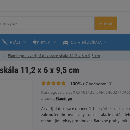
Hledat
PTÁCI
RYBY
OSTATNÍ ZVÍŘATA
Flamingo akvarijní dekorace skála 11,2 x 6 x 9,5 cm
skála 11,2 x 6 x 9,5 cm
100%
z
7
hodnocení
Katalogové číslo: XXX401428, EAN: 5400274746553
Značka:
Flamingo
Akvarijní dekorace do menších akvárií - skalka. Je
zabroušen do rovna, aby skalka stála. Je dutá a le
mohou jím rybky proplouvat. Barevné pruhy imitu