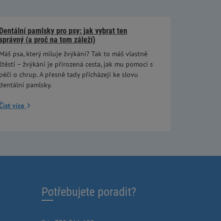
Dentální pamlsky pro psy: jak vybrat ten
správný (a proč na tom záleží)
Máš psa, který miluje žvýkání? Tak to máš vlastně
štěstí – žvýkání je přirozená cesta, jak mu pomoci s
péčí o chrup. A přesně tady přicházejí ke slovu
dentální pamlsky.
Číst více
Potřebujete poradit?