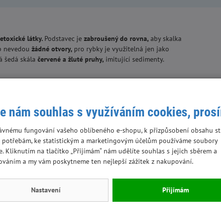
netoxické látky.
Podstavec je
zabroušený do rovna,
aby skalka
ob nevedou
žádné otvory,
pro rybky je využitelná jen jako
má šedá skála
červené a žluté pruhy,
imitující sedimenty.
e nám souhlas s využíváním cookies, pros
ávnému fungování vašeho oblíbeného e-shopu, k přizpůsobení obsahu st
 potřebám, ke statistickým a marketingovým účelům používáme soubory
e. Kliknutím na tlačítko „Přijímám“ nám udělíte souhlas s jejich sběrem a
ováním a my vám poskytneme ten nejlepší zážitek z nakupování.
Nastavení
Přijímám