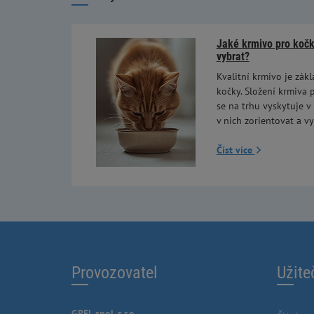
Jaké krmivo pro kočky
vybrat?
Kvalitní krmivo je zákl
kočky. Složení krmiva p
se na trhu vyskytuje v
v nich zorientovat a vy
Číst více
Provozovatel
Užite
GREL spol. s.r.o.