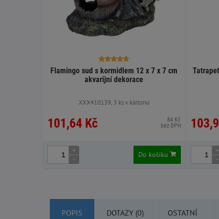
Flamingo sud s kormidlem 12 x 7 x 7 cm
Tatrapet
akvarijní dekorace
XXX410139, 3 ks v kartonu
101,64 Kč
103,9
84 Kč
bez DPH
+
+
Do košíku
-
-
POPIS
DOTAZY (0)
OSTATNÍ