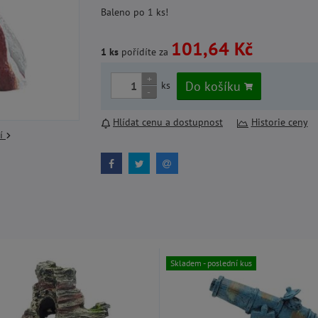
Baleno po 1 ks!
101,64 Kč
1 ks
pořídíte za
+
Do košíku
ks
-
Hlídat cenu a dostupnost
Historie ceny
cí
Skladem - poslední kus