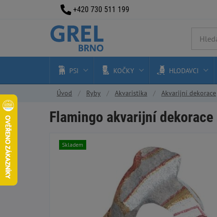
+420 730 511 199
PSI
KOČKY
HLODAVCI
Úvod
Ryby
Akvaristika
Akvarijní dekorace
Flamingo akvarijní dekorace 
Skladem