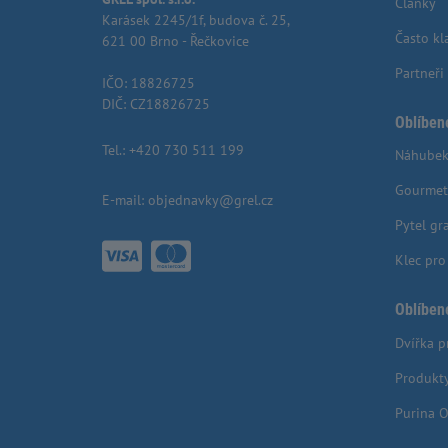
Články
Karásek 2245/1f, budova č. 25,
Často kl
621 00 Brno - Řečkovice
Partneři
IČO: 18826725
DIČ: CZ18826725
Oblíben
Tel.:
+420 730 511 199
Náhubek
Gourmet
E-mail:
objednavky@grel.cz
Pytel gr
Klec pr
Oblíben
Dvířka p
Produkt
Purina O