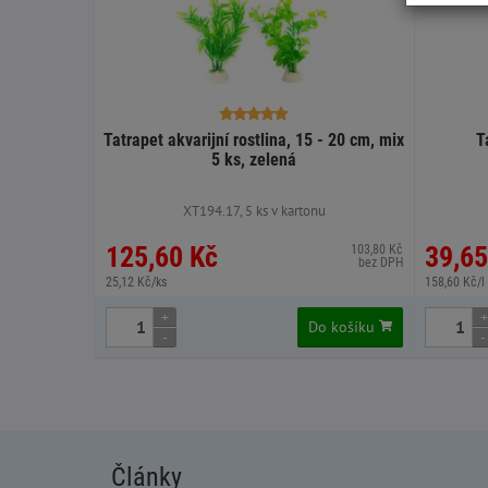
Tatrapet akvarijní rostlina, 15 - 20 cm, mix
T
5 ks, zelená
XT194.17, 5 ks v kartonu
125,60 Kč
39,65
103,80 Kč
bez DPH
25,12 Kč/ks
158,60 Kč/l
+
+
Do košíku
-
-
Články