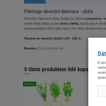
Flamingo akvarijní dekorace - skála
Akvarijní dekorace skála. Skalka je odlitá
z polyresinu - 
dobře stála. Skála je sice
dutá a lehká,
ale do jejích útr
proplavávačka, nikoli jako skrýš. Pro větší aktraktivitu 
Vhodné do menších akvárii (50 - 100 l).
Rozměry:
11,2 x 6 x 9,5 cm
Dát
K spr
vašim
S tímto produktem lidé kupují:
cooki
zprac
Skladem
Skladem