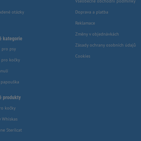
Všeobecné obchodní podmínky
adené otázky
Doprava a platba
Reklamace
Změny v objednávkách
é kategorie
Zásady ochrany osobních údajů
 pro psy
Cookies
 pro kočky
anulí
o papouška
é produkty
ro kočky
y Whiskas
ne Sterilcat