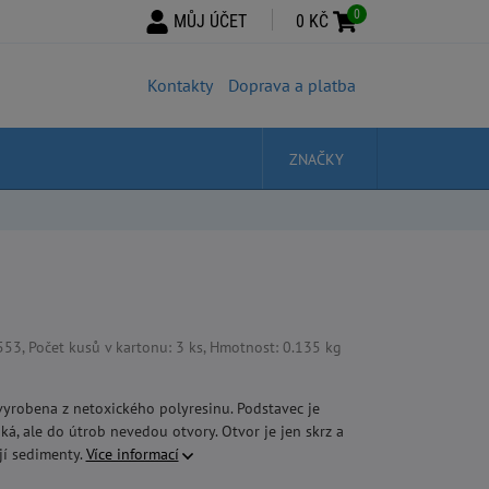
0
MŮJ ÚČET
0 KČ
Kontakty
Doprava a platba
ZNAČKY
, Počet kusů v kartonu: 3 ks, Hmotnost: 0.135 kg
 vyrobena z netoxického polyresinu. Podstavec je
hká, ale do útrob nevedou otvory. Otvor je jen skrz a
jí sedimenty.
Více informací