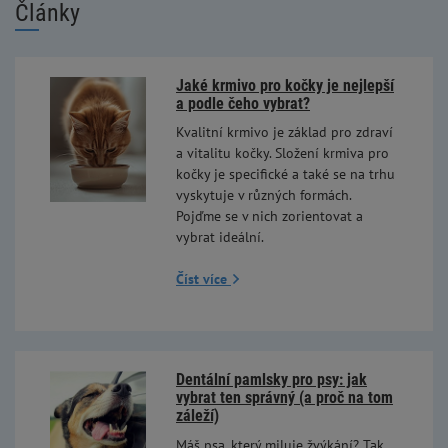
Články
Jaké krmivo pro kočky je nejlepší
a podle čeho vybrat?
Kvalitní krmivo je základ pro zdraví
a vitalitu kočky. Složení krmiva pro
kočky je specifické a také se na trhu
vyskytuje v různých formách.
Pojďme se v nich zorientovat a
vybrat ideální.
Číst více
Dentální pamlsky pro psy: jak
vybrat ten správný (a proč na tom
záleží)
Máš psa, který miluje žvýkání? Tak