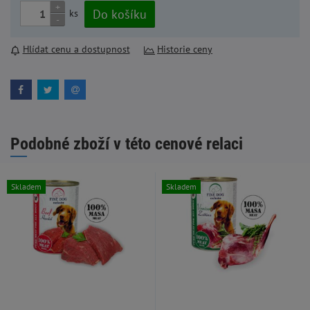
+
Do košíku
ks
-
Hlídat cenu a dostupnost
Historie ceny
Podobné zboží v této cenové relaci
Skladem
Skladem