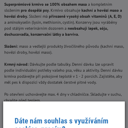
Superprémiové krmivo se 100% obsahem masa
a kompletním
složením
pro dospělé psy
. Krmivo obsahuje
kachní a hovězí maso a
hovězí droby.
Složení má
přirozeně vysoký obsah vitamínů (A, E, D)
a aminokyselin (lysin, methionín, cystín). Konzervy jsou vyráběny
pod stálým veterinárním dozorem a
neobsahují lepek, sóju,
dochucovadla, konzervační látky a barviva.
Složení:
maso a vedlejší produkty živočišného původu (kachní maso,
hovězí droby, hovězí maso).
Krmný návod:
Dávkujte podle tabulky. Denní dávku lze upravit
podle individuální potřeby vašeho psa, věku a aktivity. Denní dávku
krmiva podávejte při pokojové teplotě v 1 - 2 porcích. Zajistěte, aby
měl pes k dispozici vždy dostatek čerstvé pitné vody.
Po otevření uchovávejte max. 4 dny v chladničce. Skladujte v suchu,
chraňte před teplem.
VYROBENO V ČR
Dáte nám souhlas s využíváním
Analyticky