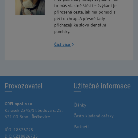
to máš vlastně štěstí – žvýkání je
přirozená cesta, jak mu pomoci s
péčí o chrup. A přesně tady
přicházejí ke slovu dentální
pamlsky.
Číst více
Provozovatel
Užitečné informace
GREL spol. s.r.o.
Články
Karásek 2245/1f, budova č. 25,
Často kladené otázky
621 00 Brno - Řečkovice
Partneři
IČO: 18826725
DIČ: CZ18826725