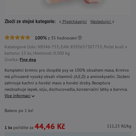
Zboží ze stejné kategorie:
Předcházející
Následující
100%
z
35
hodnocení
Katalogové číslo: XB346-753, EAN: 8595657307753, Počet kusů v
kartonu: 15 ks, Hmotnost: 0.500 kg
Značka:
Fine dog
Kompletní krmivo pro dospělé psy se 100% obsahem masa. Krmivo
má přirozeně vysoký obsah vitamínů (A,E,D) a aminokyselin. Složení
zahrnuje kachní a hovězí maso a hovězí droby. Receptura
neobsahuje lepek, sóju, dochucovadla, konzervační látky a barviva.
Více informací
Baleno po 1 ks!
44,46 Kč
111,15 Kč/kg
1 ks
pořídíte za