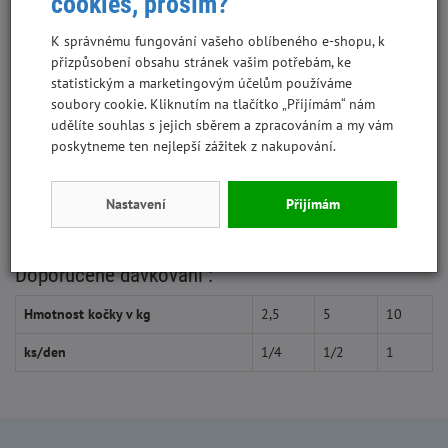
cookies, prosím?
Protein
16,00 %
K správnému fungování vašeho oblíbeného e-shopu, k
přizpůsobení obsahu stránek vašim potřebám, ke
Tuk
11,00 %
statistickým a marketingovým účelům používáme
soubory cookie. Kliknutím na tlačítko „Přijímám“ nám
Vláknina
0,50 %
udělíte souhlas s jejich sběrem a zpracováním a my vám
Popel
2,50 %
poskytneme ten nejlepší zážitek z nakupování.
Vlhkost
70,00 %
Nastavení
Přijímám
Doporučené dávkování :
Hmotnost kočky v kg
2,5
5
10
ks/den
1/4
1/2
1