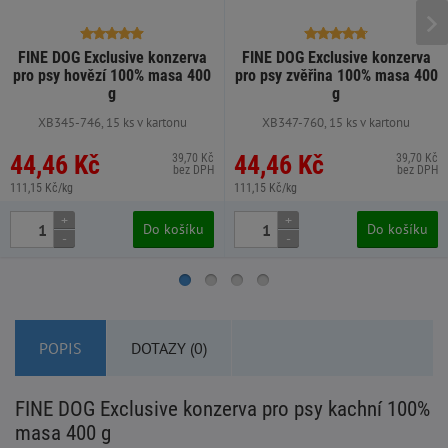
FINE DOG Exclusive konzerva
FINE DOG Exclusive konzerva
pro psy hovězí 100% masa 400
pro psy zvěřina 100% masa 400
g
g
XB345-746, 15 ks v kartonu
XB347-760, 15 ks v kartonu
44,46 Kč
44,46 Kč
39,70 Kč
39,70 Kč
bez DPH
bez DPH
111,15 Kč/kg
111,15 Kč/kg
+
+
Do košíku
Do košíku
-
-
POPIS
DOTAZY (0)
FINE DOG Exclusive konzerva pro psy kachní 100%
masa 400 g