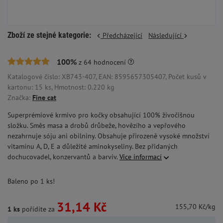
Zboží ze stejné kategorie:
Předcházející
Následující
100%
z
64
hodnocení
Katalogové číslo: XB743-407, EAN: 8595657305407, Počet kusů v
kartonu: 15 ks, Hmotnost: 0.220 kg
Značka:
Fine cat
Superprémiové krmivo pro kočky obsahující 100% živočišnou
složku. Směs masa a drobů drůbeže, hovězího a vepřového
nezahrnuje sóju ani obilniny. Obsahuje přirozeně vysoké množství
vitamínu A, D, E a důležité aminokyseliny. Bez přidaných
dochucovadel, konzervantů a barviv.
Více informací
Baleno po 1 ks!
31,14 Kč
155,70 Kč/kg
1 ks
pořídíte za