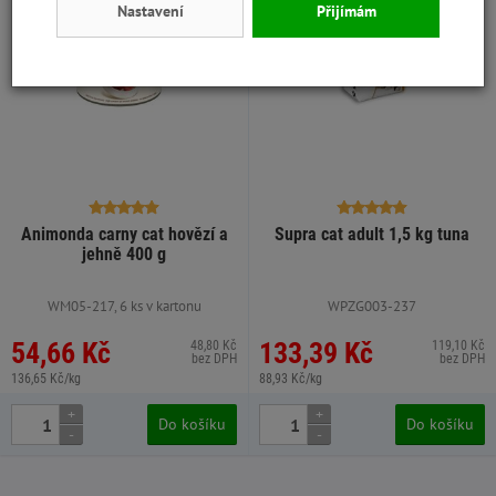
Nastavení
Přijímám
Animonda carny cat hovězí a
Supra cat adult 1,5 kg tuna
jehně 400 g
WM05-217, 6 ks v kartonu
WPZG003-237
54,66 Kč
133,39 Kč
48,80 Kč
119,10 Kč
bez DPH
bez DPH
136,65 Kč/kg
88,93 Kč/kg
+
+
Do košíku
Do košíku
-
-