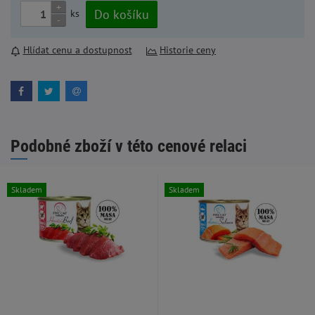
+
Do košíku
ks
-
Hlídat cenu a dostupnost
Historie ceny
Podobné zboží v této cenové relaci
Skladem
Skladem