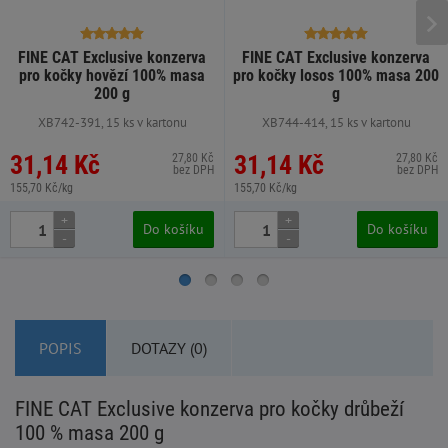
FINE CAT Exclusive konzerva
FINE CAT Exclusive konzerva
pro kočky hovězí 100% masa
pro kočky losos 100% masa 200
200 g
g
XB742-391, 15 ks v kartonu
XB744-414, 15 ks v kartonu
31,14 Kč
31,14 Kč
27,80 Kč
27,80 Kč
bez DPH
bez DPH
155,70 Kč/kg
155,70 Kč/kg
+
+
Do košíku
Do košíku
-
-
POPIS
DOTAZY (0)
FINE CAT Exclusive konzerva pro kočky drůbeží
100 % masa 200 g