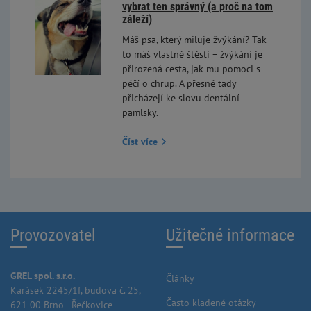
vybrat ten správný (a proč na tom
záleží)
Máš psa, který miluje žvýkání? Tak
to máš vlastně štěstí – žvýkání je
přirozená cesta, jak mu pomoci s
péčí o chrup. A přesně tady
přicházejí ke slovu dentální
pamlsky.
Číst více
Provozovatel
Užitečné informace
GREL spol. s.r.o.
Články
Karásek 2245/1f, budova č. 25,
Často kladené otázky
621 00 Brno - Řečkovice