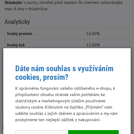
Skladujte:
v suchu, chraňte před teplem. Po otevření uchovávejte
max. 4 dny v chladničce.
Analyticky
hrubý protein
16,00%
hrubý tuk
11,00%
hrubá vláknina
0,50%
Dáte nám souhlas s využíváním
hrubý popel
2,50%
cookies, prosím?
vlhkost
70,00%
K správnému fungování vašeho oblíbeného e-shopu, k
přizpůsobení obsahu stránek vašim potřebám, ke
statistickým a marketingovým účelům používáme
S tímto produktem lidé kupují:
soubory cookie. Kliknutím na tlačítko „Přijímám“ nám
udělíte souhlas s jejich sběrem a zpracováním a my vám
poskytneme ten nejlepší zážitek z nakupování.
Skladem
Skladem