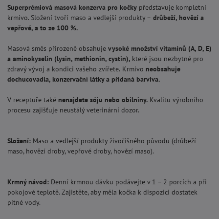
Superprémiová masová konzerva pro kočky
představuje kompletní
krmivo. Složení tvoří maso a vedlejší produkty –
drůbež
í, hovězí a
vepřové, a to ze 100 %.
Masová směs přirozeně obsahuje
vysoké množství vitamínů (A, D, E)
a aminokyselin (lysin, methionin, cystin),
které jsou nezbytné pro
zdravý vývoj a kondici vašeho zvířete
.
Krmivo
neobsahuje
dochucovadla, konzervační látky a přidaná barviva.
V receptuře také
nenajdete sóju nebo obilniny.
Kvalitu výrobního
procesu zajišťuje neustálý veterinární dozor.
Složení:
Maso a vedlejší produkty živočišného původu (drůbeží
maso, hovězí droby, vepřové droby, hovězí maso).
Krmný návod:
Denní krmnou dávku podávejte v 1 – 2 porcích a při
pokojové teplotě. Zajistěte, aby měla kočka k dispozici dostatek
pitné vody.