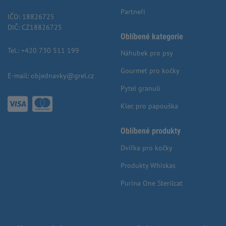
Partneři
IČO: 18826725
DIČ: CZ18826725
Oblíbené kategorie
Tel.:
+420 730 511 199
Náhubek pro psy
Gourmet pro kočky
E-mail:
objednavky@grel.cz
Pytel granulí
Klec pro papouška
Oblíbené produkty
Dvířka pro kočky
Produkty Whiskas
Purina One Sterilcat