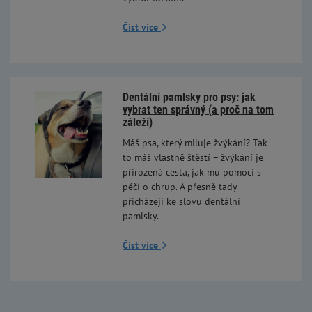
Číst více
Dentální pamlsky pro psy: jak
vybrat ten správný (a proč na tom
záleží)
Máš psa, který miluje žvýkání? Tak
to máš vlastně štěstí – žvýkání je
přirozená cesta, jak mu pomoci s
péčí o chrup. A přesně tady
přicházejí ke slovu dentální
pamlsky.
Číst více