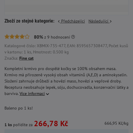
Zboží ze stejné kategorie:
Předcházející
Následující
80%
z
9
hodnocení
Katalogové číslo: XBMIX-735-477, EAN: 8595657308477, Počet kusů
v kartonu: 1 ks, Hmotnost: 0.500 kg
Značka:
Fine cat
Kompletní krmivo pro dospělé kočky se 100% obsahem masa.
Krmivo má přirozeně vysoký obsah vitamínů (A,E,D) a aminokyselin.
Složení zahrnuje drůbeží a hovězí maso, hovězí a vepřové droby.
Receptura neobsahuje lepek, sóju, dochucovadla, konzervační látky a
barviva.
Více informací
Baleno po 1 ks!
266,78 Kč
666,95 Kč/kg
1 ks
pořídíte za