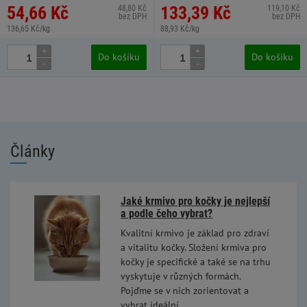
54,66 Kč
133,39 Kč
48,80 Kč
119,10 Kč
bez DPH
bez DPH
136,65 Kč/kg
88,93 Kč/kg
+
+
Do košíku
Do košíku
-
-
Články
Jaké krmivo pro kočky je nejlepší
a podle čeho vybrat?
Kvalitní krmivo je základ pro zdraví
a vitalitu kočky. Složení krmiva pro
kočky je specifické a také se na trhu
vyskytuje v různých formách.
Pojďme se v nich zorientovat a
vybrat ideální.