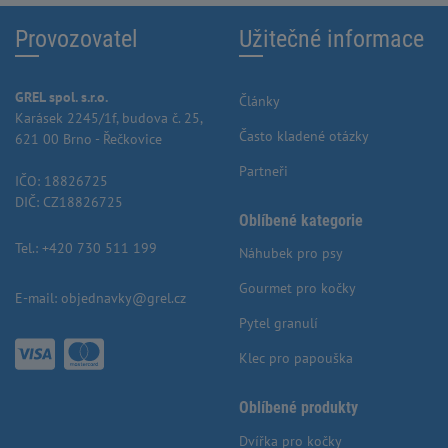
Provozovatel
Užitečné informace
GREL spol. s.r.o.
Články
Karásek 2245/1f, budova č. 25,
Často kladené otázky
621 00 Brno - Řečkovice
Partneři
IČO: 18826725
DIČ: CZ18826725
Oblíbené kategorie
Tel.:
+420 730 511 199
Náhubek pro psy
Gourmet pro kočky
E-mail:
objednavky@grel.cz
Pytel granulí
Klec pro papouška
Oblíbené produkty
Dvířka pro kočky