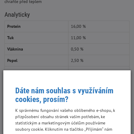
chraňte před teplem
Analyticky
Protein
16,00 %
Tuk
11,00 %
Vláknina
0,50 %
Popel
2,50 %
Vlhkost
70,00 %
Dáte nám souhlas s využíváním
cookies, prosím?
Doporučené dávkování :
K správnému fungování vašeho oblíbeného e-shopu, k
Hmotnost kočky v kg
3
5
10
přizpůsobení obsahu stránek vašim potřebám, ke
statistickým a marketingovým účelům používáme
g/den
180
240
300
soubory cookie. Kliknutím na tlačítko „Přijímám“ nám