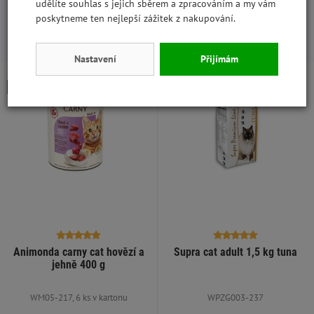
udělíte souhlas s jejich sběrem a zpracováním a my vám
poskytneme ten nejlepší zážitek z nakupování.
S tímto produktem lidé kupují:
Nastavení
Přijímám
Skladem
Skladem
Animonda carny cat hovězí a
Supra cat adult 1,5 kg tuna
jehně 400 g
WM05-217, 6 ks v kartonu
WPZG003-237