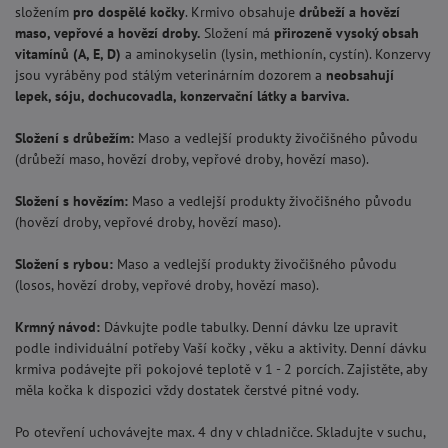
složením
pro dospělé kočky
. Krmivo obsahuje
drůbeží a hovězí
maso, vepřové a hovězí droby.
Složení má
přirozeně vysoký obsah
vitamínů (A, E, D)
a aminokyselin (lysin, methionín, cystín). Konzervy
jsou vyráběny pod stálým veterinárním dozorem a
neobsahují
lepek, sóju, dochucovadla, konzervační látky a barviva.
Složení s drůbežím:
Maso a vedlejší produkty živočišného původu
(drůbeží maso, hovězí droby, vepřové droby, hovězí maso).
Složení s hovězím:
Maso a vedlejší produkty živočišného původu
(hovězí droby, vepřové droby, hovězí maso).
Složení s rybou:
Maso a vedlejší produkty živočišného původu
(losos, hovězí droby, vepřové droby, hovězí maso).
Krmný návod:
Dávkujte podle tabulky. Denní dávku lze upravit
podle individuální potřeby Vaší kočky , věku a aktivity. Denní dávku
krmiva podávejte při pokojové teplotě v 1 - 2 porcích. Zajistěte, aby
měla kočka k dispozici vždy dostatek čerstvé pitné vody.
Po otevření uchovávejte max. 4 dny v chladničce. Skladujte v suchu,