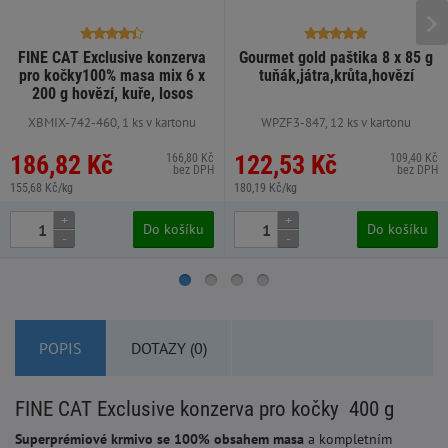
FINE CAT Exclusive konzerva
Gourmet gold paštika 8 x 85 g
pro kočky100% masa mix 6 x
tuňák,játra,krůta,hovězí
200 g hovězí, kuře, losos
XBMIX-742-460, 1 ks v kartonu
WPZF3-847, 12 ks v kartonu
186,82 Kč
122,53 Kč
166,80 Kč
109,40 Kč
bez DPH
bez DPH
155,68 Kč/kg
180,19 Kč/kg
+
+
Do košíku
Do košíku
-
-
POPIS
DOTAZY (0)
FINE CAT Exclusive konzerva pro kočky 400 g
Superprémiové krmivo se 100% obsahem masa
a kompletním