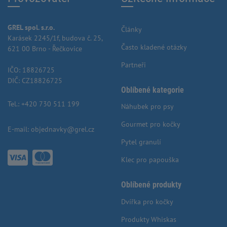
GREL spol. s.r.o.
Články
Karásek 2245/1f, budova č. 25,
Často kladené otázky
621 00 Brno - Řečkovice
Partneři
IČO: 18826725
DIČ: CZ18826725
Oblíbené kategorie
Tel.:
+420 730 511 199
Náhubek pro psy
Gourmet pro kočky
E-mail:
objednavky@grel.cz
Pytel granulí
Klec pro papouška
Oblíbené produkty
Dvířka pro kočky
Produkty Whiskas