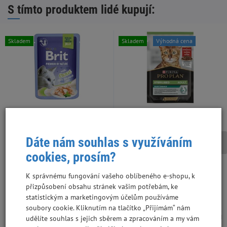
S tímto produktem lidé kupují:
Skladem
Skladem
Výhodná cena
Dáte nám souhlas s využíváním
cookies, prosím?
Brit Premium by Nature Cat
Pro Plan kapsa cat Sterilised
Delicate Fillets 85 g pstruh v
hovězí ve šťávě 85 g
K správnému fungování vašeho oblíbeného e-shopu, k
želé kapsa
přizpůsobení obsahu stránek vašim potřebám, ke
WPZ503-690, 24 ks v kartonu
WL3-883, 26 ks v kartonu
statistickým a marketingovým účelům používáme
soubory cookie. Kliknutím na tlačítko „Přijímám“ nám
12,66 Kč
17 Kč
11,30 Kč
15,18 Kč
udělíte souhlas s jejich sběrem a zpracováním a my vám
bez DPH
bez DPH
148,94 Kč/kg
200 Kč/kg