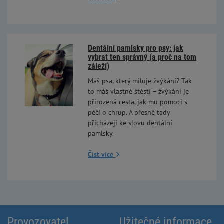
Dentální pamlsky pro psy: jak
vybrat ten správný (a proč na tom
záleží)
Máš psa, který miluje žvýkání? Tak
to máš vlastně štěstí – žvýkání je
přirozená cesta, jak mu pomoci s
péčí o chrup. A přesně tady
přicházejí ke slovu dentální
pamlsky.
Číst více
Provozovatel
Užitečné informace