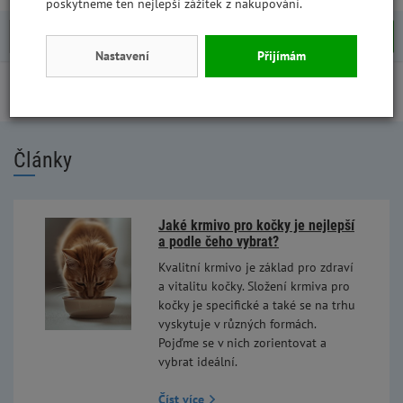
poskytneme ten nejlepší zážitek z nakupování.
+
+
Do košíku
Do košíku
-
-
Nastavení
Přijímám
Články
Jaké krmivo pro kočky je nejlepší
a podle čeho vybrat?
Kvalitní krmivo je základ pro zdraví
a vitalitu kočky. Složení krmiva pro
kočky je specifické a také se na trhu
vyskytuje v různých formách.
Pojďme se v nich zorientovat a
vybrat ideální.
Číst více