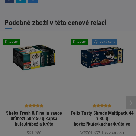
Podobné zboží v této cenové relaci
Skladem
Skladem
Výhodná cena
Sheba Fresh & Fine in sauce
Felix Tasty Shreds Multipack 44
drůbeží 50 x 50 g kapsa
x 80 g
kuře,drůbež a krůta
hovězí/kuře/kachna/krůta ve
šťávě
SK4-286
WPZC4-637, 1 ks v kartonu