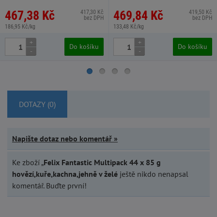
467,38 Kč
469,84 Kč
417,30 Kč
419,50 Kč
bez DPH
bez DPH
186,95 Kč/kg
133,48 Kč/kg
+
+
Do košíku
Do košíku
-
-
DOTAZY (0)
Napište dotaz nebo komentář »
Ke zboží „
Felix Fantastic Multipack 44 x 85 g
hovězí,kuře,kachna,jehně v želé
ještě nikdo nenapsal
komentář. Buďte první!