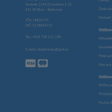
Články
Karásek 2245/1f, budova č. 25,
Často kl
621 00 Brno - Řečkovice
Partneři
IČO: 18826725
DIČ: CZ18826725
Oblíben
Tel.:
+420 730 511 199
Náhubek
Gourmet
E-mail:
objednavky@grel.cz
Pytel gr
Klec pr
Oblíben
Dvířka p
Produkt
Purina O