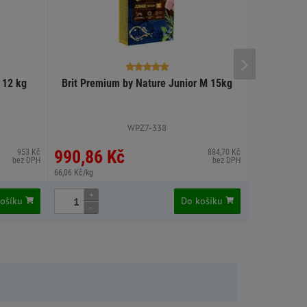
 12 kg
Brit Premium by Nature Junior M 15kg
Bardog sup
WPZ7-338
990,86 Kč
990,86
953 Kč
884,70 Kč
bez DPH
bez DPH
66,06 Kč/kg
70,78 Kč/kg
+
+
košíku
Do košíku
-
-