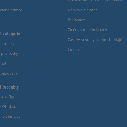
Všeobecné obchodní podmínky
adené otázky
Doprava a platba
Reklamace
Změny v objednávkách
é kategorie
Zásady ochrany osobních údajů
 pro psy
Cookies
 pro kočky
anulí
o papouška
é produkty
ro kočky
y Whiskas
ne Sterilcat