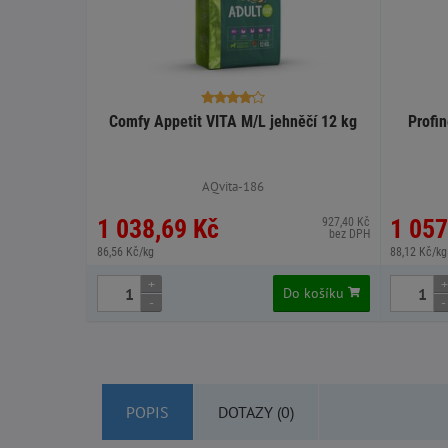
Comfy Appetit VITA M/L jehněčí 12 kg
Profi
AQvita-186
1 038,69 Kč
1 057
927,40 Kč
bez DPH
86,56 Kč/kg
88,12 Kč/kg
+
+
Do košíku
-
-
POPIS
DOTAZY (0)