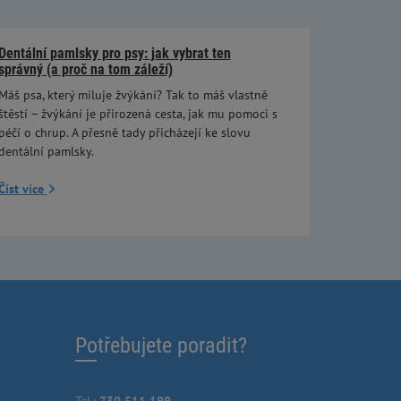
Dentální pamlsky pro psy: jak vybrat ten
správný (a proč na tom záleží)
Máš psa, který miluje žvýkání? Tak to máš vlastně
štěstí – žvýkání je přirozená cesta, jak mu pomoci s
péčí o chrup. A přesně tady přicházejí ke slovu
dentální pamlsky.
Číst více
Potřebujete poradit?