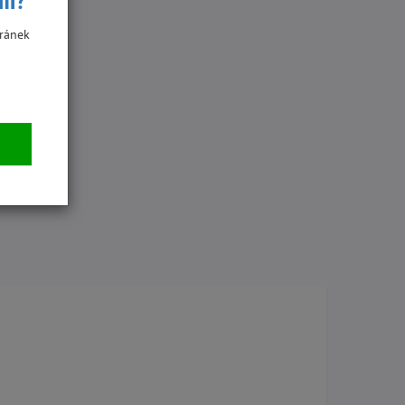
ím?
ránek