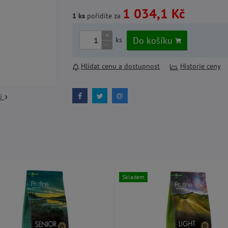
1 034,1 Kč
1 ks
pořídíte za
+
Do košíku
ks
-
Hlídat cenu a dostupnost
Historie ceny
cí
Skladem