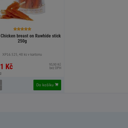
hicken breast on Rawhide stick
250g
XP16.525, 48 ks v kartonu
1 Kč
95,90 Kč
bez DPH
g
Do košíku