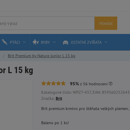
Hledat
PTÁCI
RYBY
OSTATNÍ ZVÍŘATA
Brit Premium by Nature Junior L 15 kg
or L 15 kg
95%
z
56
hodnocení
Katalogové číslo: WPZ7-437, EAN: 8595602526437
Značka:
Brit
Brit premium krmivo pro štěňata velkých plemen.
Baleno po 1 ks!