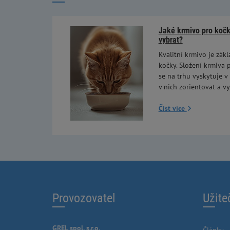
Jaké krmivo pro kočky
vybrat?
Kvalitní krmivo je zákl
kočky. Složení krmiva p
se na trhu vyskytuje v
v nich zorientovat a vy
Číst více
Provozovatel
Užite
GREL spol. s.r.o.