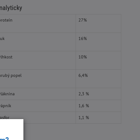
nalyticky
protein
27%
tuk
16%
vlhkost
10%
hrubý popel
6,4%
vláknina
2,3 %
vápník
1,6 %
fosfor
1,1 %