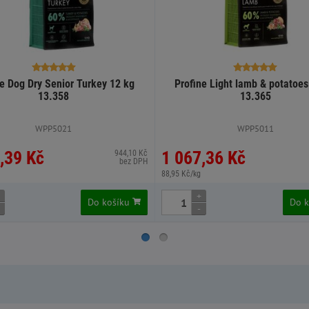
ne Dog Dry Senior Turkey 12 kg
Profine Light lamb & potatoes
13.358
13.365
WPP5021
WPP5011
,39 Kč
1 067,36 Kč
944,10 Kč
bez DPH
88,95 Kč/kg
+
Do košíku
Do 
-