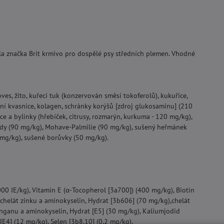
ula značka Brit krmivo pro dospělé psy středních plemen. Vhodné
s, žito, kuřecí tuk (konzervován směsí tokoferolů), kukuřice,
ivní kvasnice, kolagen, schránky korýšů [zdroj glukosaminu] (210
e a bylinky (hřebíček, citrusy, rozmarýn, kurkuma - 120 mg/kg),
dy (90 mg/kg), Mohave-Palmilie (90 mg/kg), sušený heřmánek
mg/kg), sušené borůvky (50 mg/kg).
00 IE/kg), Vitamin E (α-Tocopherol [3a700]) (400 mg/kg), Biotin
 chelát zinku a aminokyselin, Hydrat [3b606] (70 mg/kg),chelát
anganu a aminokyselin, Hydrat [E5] (30 mg/kg), Kaliumjodid
[E4] (12 mg/kg), Selen [3b8.10] (0,2 mg/kg).