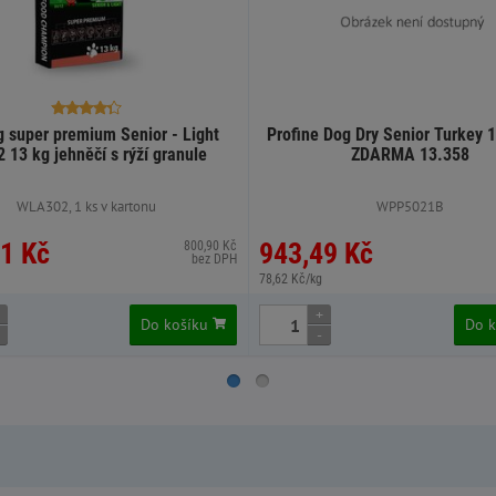
 super premium Senior - Light
Profine Dog Dry Senior Turkey 1
2 13 kg jehněčí s rýží granule
ZDARMA 13.358
WLA302, 1 ks v kartonu
WPP5021B
1 Kč
943,49 Kč
800,90 Kč
bez DPH
78,62 Kč/kg
+
Do košíku
Do 
-