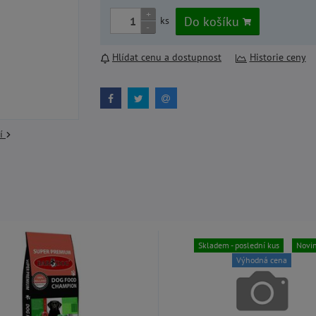
+
Do košíku
ks
-
Hlídat cenu a dostupnost
Historie ceny
cí
Skladem - poslední kus
Novi
Výhodná cena