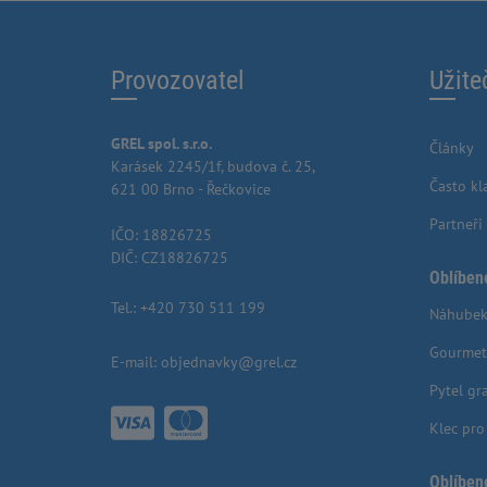
Provozovatel
Užite
GREL spol. s.r.o.
Články
Karásek 2245/1f, budova č. 25,
Často kl
621 00 Brno - Řečkovice
Partneři
IČO: 18826725
DIČ: CZ18826725
Oblíben
Tel.:
+420 730 511 199
Náhubek
Gourmet
E-mail:
objednavky@grel.cz
Pytel gr
Klec pr
Oblíben