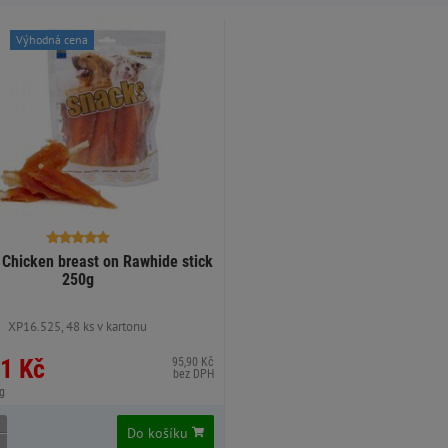
Výhodná cena
hicken breast on Rawhide stick
250g
XP16.525, 48 ks v kartonu
1 Kč
95,90 Kč
bez DPH
g
Do košíku