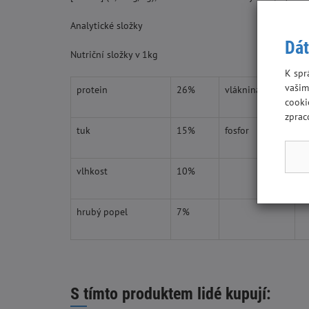
Analytické složky
Dát
Nutriční složky v 1kg
K spr
vašim
protein
26%
vláknina
2
cooki
zprac
tuk
15%
fosfor
1
vlhkost
10%
hrubý popel
7%
S tímto produktem lidé kupují: