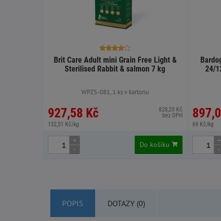
Brit Care Adult mini Grain Free Light &
Bardog
Sterilised Rabbit & salmon 7 kg
24/1
WPZ5-081, 1 ks v kartonu
927,58 Kč
897,0
828,20 Kč
bez DPH
132,51 Kč/kg
69 Kč/kg
+
+
Do košíku
-
-
POPIS
DOTAZY (0)