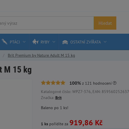
Hledat
PTÁCI
RYBY
OSTATNÍ ZVÍŘATA
Brit Premium by Nature Adult M 15 kg
t M 15 kg
100%
z
121
hodnocení
Katalogové číslo: WPZ7-376, EAN: 859560252637
Značka:
Brit
Baleno po 1 ks!
919,86 Kč
1 ks
pořídíte za