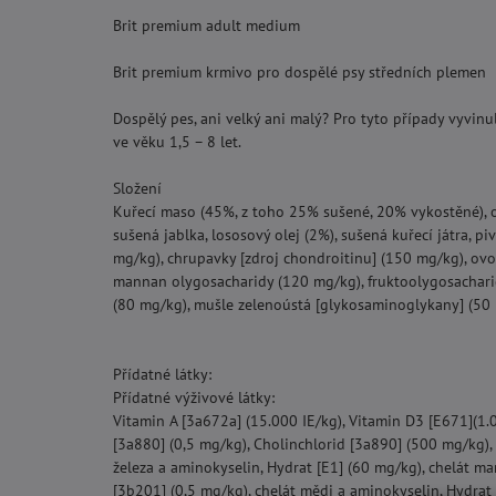
Brit premium adult medium
Brit premium krmivo pro dospělé psy středních plemen
Dospělý pes, ani velký ani malý? Pro tyto případy vyvin
ve věku 1,5 – 8 let.
Složení
Kuřecí maso (45%, z toho 25% sušené, 20% vykostěné), ove
sušená jablka, lososový olej (2%), sušená kuřecí játra, p
mg/kg), chrupavky [zdroj chondroitinu] (150 mg/kg), ovoc
mannan olygosacharidy (120 mg/kg), fruktoolygosachari
(80 mg/kg), mušle zelenoústá [glykosaminoglykany] (50 
Přídatné látky:
Přídatné výživové látky:
Vitamin A [3a672a] (15.000 IE/kg), Vitamin D3 [E671](1.0
[3a880] (0,5 mg/kg), Cholinchlorid [3a890] (500 mg/kg),
železa a aminokyselin, Hydrat [E1] (60 mg/kg), chelát m
[3b201] (0,5 mg/kg), chelát mědi a aminokyselin, Hydrat 