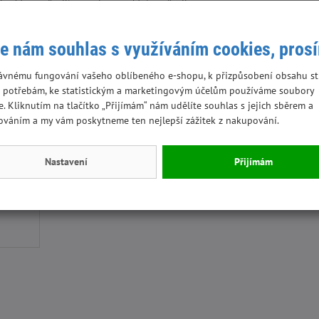
e nám souhlas s využíváním cookies, pros
ávnému fungování vašeho oblíbeného e-shopu, k přizpůsobení obsahu st
 potřebám, ke statistickým a marketingovým účelům používáme soubory
,2%
e. Kliknutím na tlačítko „Přijímám“ nám udělíte souhlas s jejich sběrem a
ováním a my vám poskytneme ten nejlepší zážitek z nakupování.
,1%
Nastavení
Přijímám