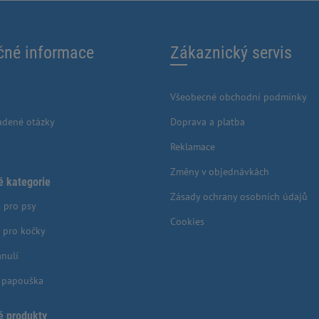
čné informace
Zákaznický servis
Všeobecné obchodní podmínky
adené otázky
Doprava a platba
Reklamace
Změny v objednávkách
é kategorie
Zásady ochrany osobních údajů
 pro psy
Cookies
 pro kočky
anulí
o papouška
é produkty