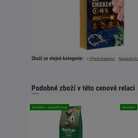
Zboží ze stejné kategorie:
Předcházející
Následují
Podobné zboží v této cenové relaci
Skladem - poslední kus
Skladem