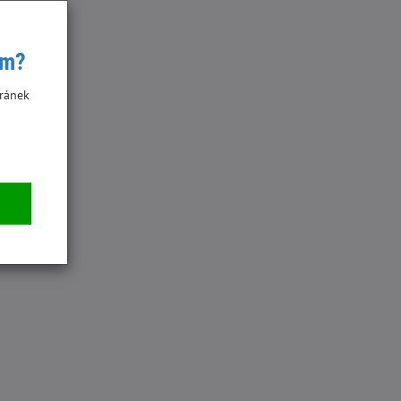
ím?
ránek