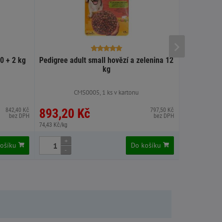
0 + 2 kg
Pedigree adult small hovězí a zelenina 12
Profine Ju
kg
CMS0005, 1 ks v kartonu
893,20 Kč
952,22
842,40 Kč
797,50 Kč
bez DPH
bez DPH
74,43 Kč/kg
79,35 Kč/kg
+
+
košíku
Do košíku
-
-