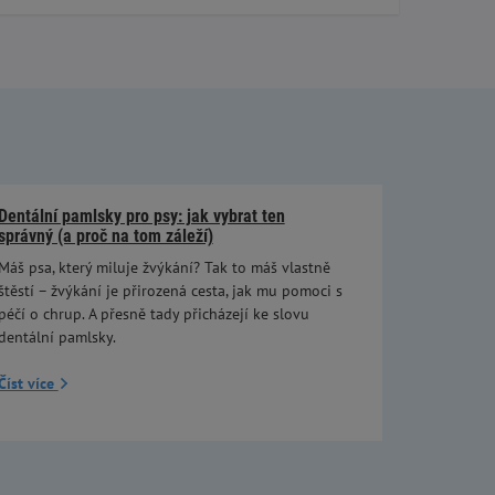
Dentální pamlsky pro psy: jak vybrat ten
správný (a proč na tom záleží)
Máš psa, který miluje žvýkání? Tak to máš vlastně
štěstí – žvýkání je přirozená cesta, jak mu pomoci s
péčí o chrup. A přesně tady přicházejí ke slovu
dentální pamlsky.
Číst více