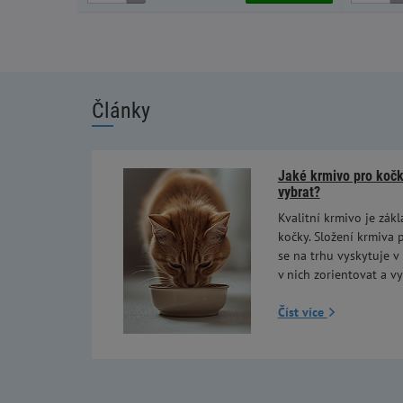
Články
Jaké krmivo pro kočky
vybrat?
Kvalitní krmivo je zákl
kočky. Složení krmiva p
se na trhu vyskytuje v
v nich zorientovat a vy
Číst více