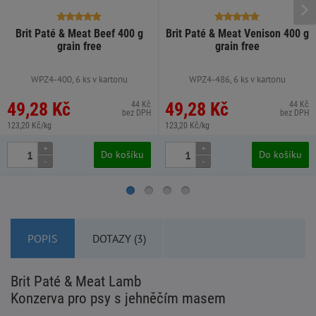
Brit Paté & Meat Beef 400 g
Brit Paté & Meat Venison 400 g
grain free
grain free
WPZ4-400, 6 ks v kartonu
WPZ4-486, 6 ks v kartonu
49,28 Kč
49,28 Kč
44 Kč
44 Kč
bez DPH
bez DPH
123,20 Kč/kg
123,20 Kč/kg
+
+
Do košíku
Do košíku
-
-
POPIS
DOTAZY (3)
Brit Paté & Meat Lamb
Konzerva pro psy s jehněčím masem