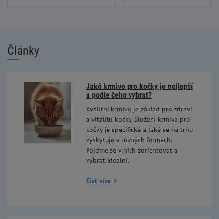
Články
Jaké krmivo pro kočky je nejlepší
a podle čeho vybrat?
Kvalitní krmivo je základ pro zdraví
a vitalitu kočky. Složení krmiva pro
kočky je specifické a také se na trhu
vyskytuje v různých formách.
Pojďme se v nich zorientovat a
vybrat ideální.
Číst více