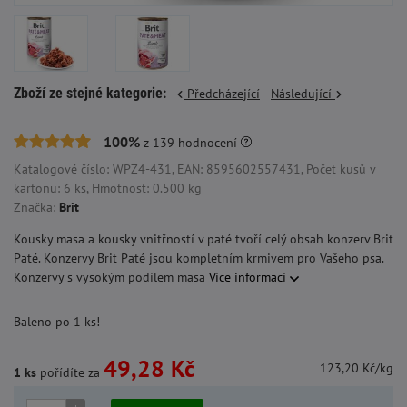
Zboží ze stejné kategorie:
Předcházející
Následující
100%
z
139
hodnocení
Katalogové číslo: WPZ4-431, EAN: 8595602557431, Počet kusů v
kartonu: 6 ks, Hmotnost: 0.500 kg
Značka:
Brit
Kousky masa a kousky vnitřností v paté tvoří celý obsah konzerv Brit
Paté. Konzervy Brit Paté jsou kompletním krmivem pro Vašeho psa.
Konzervy s vysokým podílem masa
Více informací
Baleno po 1 ks!
49,28 Kč
123,20 Kč/kg
1 ks
pořídíte za