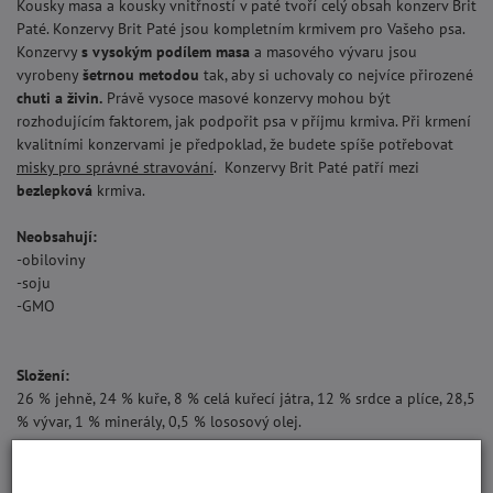
Kousky masa a kousky vnitřností v paté tvoří celý obsah konzerv Brit
Paté. Konzervy Brit Paté jsou kompletním krmivem pro Vašeho psa.
Konzervy
s vysokým podílem masa
a masového vývaru jsou
vyrobeny
šetrnou metodou
tak, aby si uchovaly co nejvíce přirozené
chuti a živin.
Právě vysoce masové konzervy mohou být
rozhodujícím faktorem, jak podpořit psa v příjmu krmiva. Při krmení
kvalitními konzervami je předpoklad, že budete spíše potřebovat
misky pro správné stravování
. Konzervy Brit Paté patří mezi
bezlepková
krmiva.
Neobsahují:
-obiloviny
-soju
-GMO
Složení:
26 % jehně, 24 % kuře, 8 % celá kuřecí játra, 12 % srdce a plíce, 28,5
% vývar, 1 % minerály, 0,5 % lososový olej.
Nutriční složení:
vitamin D3 (E671) 250 IU, vitamin E (3a700) 100 mg, zinek (3b606)