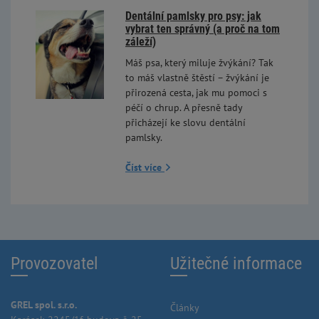
Dentální pamlsky pro psy: jak
vybrat ten správný (a proč na tom
záleží)
Máš psa, který miluje žvýkání? Tak
to máš vlastně štěstí – žvýkání je
přirozená cesta, jak mu pomoci s
péčí o chrup. A přesně tady
přicházejí ke slovu dentální
pamlsky.
Číst více
Provozovatel
Užitečné informace
GREL spol. s.r.o.
Články