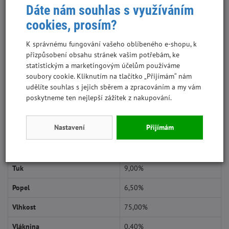
Dáte nám souhlas s využíváním
15 mg, železo (E1) 10 mg, mangan (E5) 3 mg, jód (3b201) 0.75 mg,
měď (E4) 0,5 mg, biotin 0,2 mg.
cookies, prosím?
Dávkování:
K správnému fungování vašeho oblíbeného e-shopu, k
pes 25 kg 1 x 400g konzerva na den.
přizpůsobení obsahu stránek vašim potřebám, ke
statistickým a marketingovým účelům používáme
Krmivo podávejte ohřáté na pokojovou teplotu a zajistěte přístup k
soubory cookie. Kliknutím na tlačítko „Přijímám“ nám
pitné vodě. Nespotřebované krmivo uchovávejte v lednici.
udělíte souhlas s jejich sběrem a zpracováním a my vám
poskytneme ten nejlepší zážitek z nakupování.
Analytické složky:
Nastavení
Přijímám
Analyticky
Protein
11,00%
Tuk
9,00%
Popel
6,50%
Vlhkost
75,00%
Vláknina
0,40%