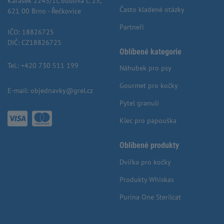
Karásek 2245/1f, budova č. 25,
Často kladené otázky
621 00 Brno - Řečkovice
Partneři
IČO: 18826725
DIČ: CZ18826725
Oblíbené kategorie
Tel.:
+420 730 511 199
Náhubek pro psy
Gourmet pro kočky
E-mail:
objednavky@grel.cz
Pytel granulí
Klec pro papouška
Oblíbené produkty
Dvířka pro kočky
Produkty Whiskas
Purina One Sterilcat