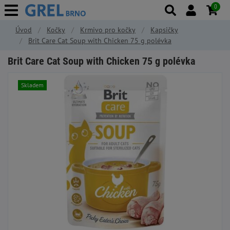
0
Úvod
Kočky
Krmivo pro kočky
Kapsičky
Brit Care Cat Soup with Chicken 75 g polévka
Brit Care Cat Soup with Chicken 75 g polévka
Skladem