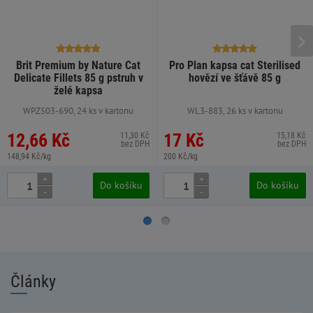
Brit Premium by Nature Cat
Pro Plan kapsa cat Sterilised
Delicate Fillets 85 g pstruh v
hovězí ve šťávě 85 g
želé kapsa
WPZ503-690, 24 ks v kartonu
WL3-883, 26 ks v kartonu
12,66 Kč
17 Kč
11,30 Kč
15,18 Kč
bez DPH
bez DPH
148,94 Kč/kg
200 Kč/kg
+
+
Do košíku
Do košíku
-
-
Články