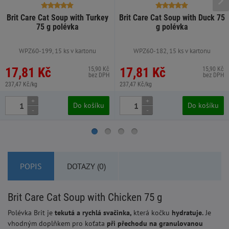
Brit Care Cat Soup with Turkey
Brit Care Cat Soup with Duck 75
75 g polévka
g polévka
WPZ60-199, 15 ks v kartonu
WPZ60-182, 15 ks v kartonu
17,81 Kč
17,81 Kč
15,90 Kč
15,90 Kč
bez DPH
bez DPH
237,47 Kč/kg
237,47 Kč/kg
+
+
Do košíku
Do košíku
-
-
POPIS
DOTAZY (0)
Brit Care Cat Soup with Chicken 75 g
Polévka Brit je
tekutá a rychlá svačinka,
která kočku
hydratuje.
Je
vhodným doplňkem pro koťata
při přechodu na granulovanou