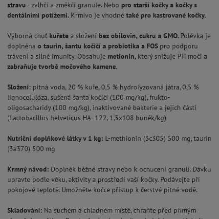
stravu
- zvlhčí a změkčí granule. Nebo
pro starší kočky a kočky s
dentálními potížemi.
Krmivo je vhodné
také pro kastrované kočky.
Výborná chuť
kuřete
a složení
bez obilovin, cukru a GMO.
Polévka je
doplněna
o taurin, šantu kočičí a probiotika a FOS
pro podporu
trávení a silné imunity. Obsahuje
metionin,
který snižuje PH moči a
zabraňuje tvorbě močového kamene.
Složení:
pitná voda, 20 % kuře, 0,5 % hydrolyzovaná játra, 0,5 %
lignocelulóza, sušená šanta kočičí (100 mg/kg), frukto-
oligosacharidy (100 mg/kg), inaktivované bakterie a jejich části
(Lactobacillus helveticus HA–122, 1,5x108 buněk/kg)
Nutriční doplňkové látky v 1 kg:
L-methionin (3c305) 500 mg, taurin
(3a370) 500 mg
Krmný návod:
Doplněk běžné stravy nebo k ochucení granulí. Dávku
upravte podle věku, aktivity a prostředí vaší kočky. Podávejte při
pokojové teplotě. Umožněte kočce přístup k čerstvé pitné vodě.
Skladování:
Na suchém a chladném místě, chraňte před přímým