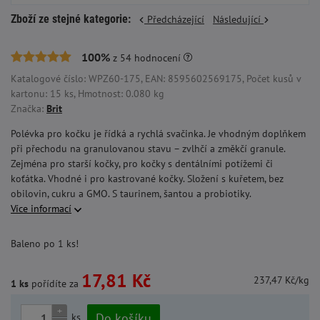
Zboží ze stejné kategorie:
Předcházející
Následující
100%
z
54
hodnocení
Katalogové číslo: WPZ60-175, EAN: 8595602569175, Počet kusů v
kartonu: 15 ks, Hmotnost: 0.080 kg
Značka:
Brit
Polévka pro kočku je řídká a rychlá svačinka. Je vhodným doplňkem
při přechodu na granulovanou stavu – zvlhčí a změkčí granule.
Zejména pro starší kočky, pro kočky s dentálními potížemi či
koťátka. Vhodné i pro kastrované kočky. Složení s kuřetem, bez
obilovin, cukru a GMO. S taurinem, šantou a probiotiky.
Více informací
Baleno po 1 ks!
17,81 Kč
237,47 Kč/kg
1 ks
pořídíte za
+
Do košíku
ks