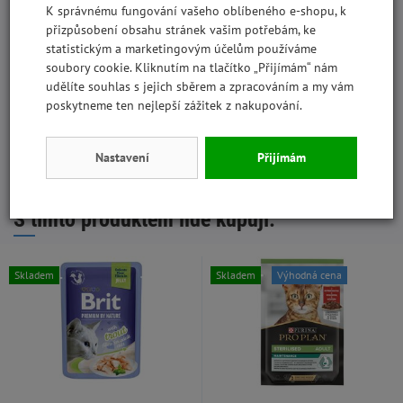
K správnému fungování vašeho oblíbeného e-shopu, k
sodík
0,05%
přizpůsobení obsahu stránek vašim potřebám, ke
statistickým a marketingovým účelům používáme
soubory cookie. Kliknutím na tlačítko „Přijímám“ nám
Metabolizovatelná energie:
225 kcal/kg
udělíte souhlas s jejich sběrem a zpracováním a my vám
poskytneme ten nejlepší zážitek z nakupování.
Doporučené dávkování:
dospělá kočka - 2 ks/den.
Nastavení
Přijímám
S tímto produktem lidé kupují:
Skladem
Skladem
Výhodná cena