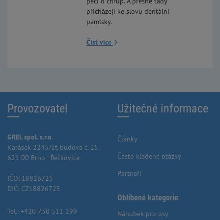
péčí o chrup. A přesně tady
přicházejí ke slovu dentální
pamlsky.
Číst více
Provozovatel
Užitečné informace
GREL spol. s.r.o.
Články
Karásek 2245/1f, budova č. 25,
Často kladené otázky
621 00 Brno - Řečkovice
Partneři
IČO: 18826725
DIČ: CZ18826725
Oblíbené kategorie
Tel.:
+420 730 511 199
Náhubek pro psy