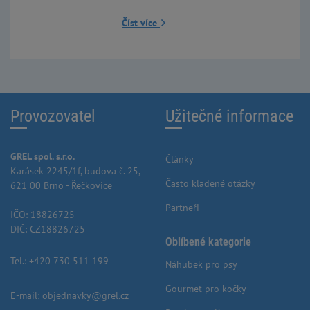
Číst více
Provozovatel
Užitečné informace
GREL spol. s.r.o.
Články
Karásek 2245/1f, budova č. 25,
Často kladené otázky
621 00 Brno - Řečkovice
Partneři
IČO: 18826725
DIČ: CZ18826725
Oblíbené kategorie
Tel.:
+420 730 511 199
Náhubek pro psy
Gourmet pro kočky
E-mail:
objednavky@grel.cz