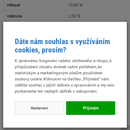
vlhkost
10,00 %
vláknina
1,50 %
popel
6,60 %
Dáte nám souhlas s využíváním
cookies, prosím?
S tímto produktem lidé kupují:
K správnému fungování vašeho oblíbeného e-shopu, k
přizpůsobení obsahu stránek vašim potřebám, ke
statistickým a marketingovým účelům používáme
Skladem
Skladem
soubory cookie. Kliknutím na tlačítko „Přijímám“ nám
udělíte souhlas s jejich sběrem a zpracováním a my vám
poskytneme ten nejlepší zážitek z nakupování.
Nastavení
Přijímám