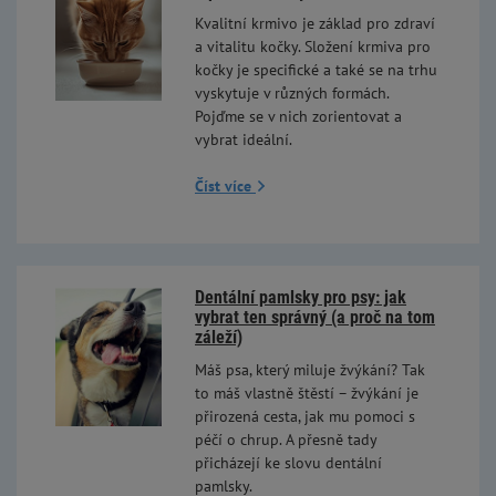
Kvalitní krmivo je základ pro zdraví
a vitalitu kočky. Složení krmiva pro
kočky je specifické a také se na trhu
vyskytuje v různých formách.
Pojďme se v nich zorientovat a
vybrat ideální.
Číst více
Dentální pamlsky pro psy: jak
vybrat ten správný (a proč na tom
záleží)
Máš psa, který miluje žvýkání? Tak
to máš vlastně štěstí – žvýkání je
přirozená cesta, jak mu pomoci s
péčí o chrup. A přesně tady
přicházejí ke slovu dentální
pamlsky.