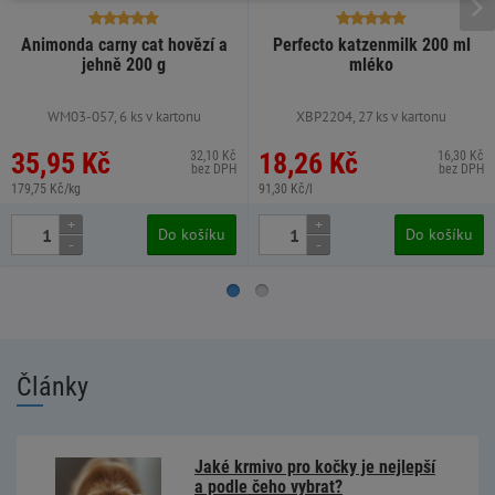
Animonda carny cat hovězí a
Perfecto katzenmilk 200 ml
jehně 200 g
mléko
WM03-057, 6 ks v kartonu
XBP2204, 27 ks v kartonu
35,95 Kč
18,26 Kč
32,10 Kč
16,30 Kč
bez DPH
bez DPH
179,75 Kč/kg
91,30 Kč/l
+
+
Do košíku
Do košíku
-
-
Články
Jaké krmivo pro kočky je nejlepší
a podle čeho vybrat?