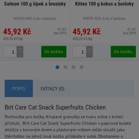
Salmon 100 g šípek a brusinky
Kitten 100 g kokos a borůvky
WPZ9-449, 6 ks v kartonu
WPZ9-425, 6 ks v kartonu
45,92 Kč
45,92 Kč
41 Kč
41 Kč
bez DPH
bez DPH
459,20 Kč/kg
459,20 Kč/kg
+
+
Do košíku
Do košíku
-
-
POPIS
DOTAZY (0)
Brit Care Cat Snack Superfruits Chicken
Pochoutka pro kočky. Křupavé granulky ve tvaru srdce s kuřecí
příchutí. Brit Care Cat Snack Superfruits Chicken v papírové kulaté
dózičce s kovovým dnem a plastovým vrškem může sloužit jako
štěrchátko na jehož zvuk kočku přilákáte k sobě. Obohaceno o