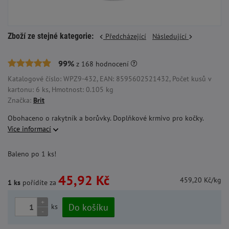
Zboží ze stejné kategorie:
Předcházející
Následující
99%
z
168
hodnocení
Katalogové číslo: WPZ9-432, EAN: 8595602521432, Počet kusů v
kartonu: 6 ks, Hmotnost: 0.105 kg
Značka:
Brit
Obohaceno o rakytník a borůvky. Doplňkové krmivo pro kočky.
Více informací
Baleno po 1 ks!
45,92 Kč
459,20 Kč/kg
1 ks
pořídíte za
+
Do košíku
ks
-