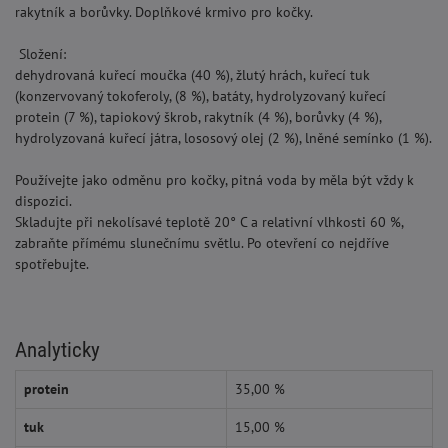
rakytník a borůvky. Doplňkové krmivo pro kočky.
Složení:
dehydrovaná kuřecí moučka (40 %), žlutý hrách, kuřecí tuk
(konzervovaný tokoferoly, (8 %), batáty, hydrolyzovaný kuřecí
protein (7 %), tapiokový škrob, rakytník (4 %), borůvky (4 %),
hydrolyzovaná kuřecí játra, lososový olej (2 %), lněné semínko (1 %).
Používejte jako odměnu pro kočky, pitná voda by měla být vždy k
dispozici.
Skladujte při nekolísavé teplotě 20° C a relativní vlhkosti 60 %,
zabraňte přímému slunečnímu světlu. Po otevření co nejdříve
spotřebujte.
Analyticky
protein
35,00 %
tuk
15,00 %