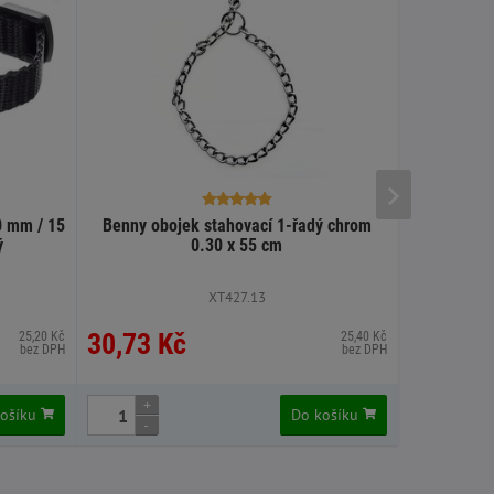
0 mm / 15
Benny obojek stahovací 1-řadý chrom
Record obo
ý
0.30 x 55 cm
XT427.13
30,73 Kč
30,98 
25,20 Kč
25,40 Kč
bez DPH
bez DPH
+
+
košíku
Do košíku
-
-