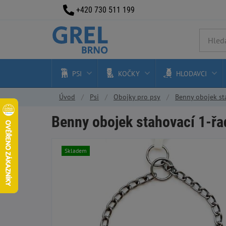
+420 730 511 199
PSI
KOČKY
HLODAVCI
Úvod
Psi
Obojky pro psy
Benny obojek st
Benny obojek stahovací 1-řa
Skladem