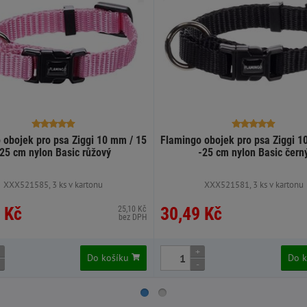
 obojek pro psa Ziggi 10 mm / 15
Flamingo obojek pro psa Ziggi 1
-25 cm nylon Basic růžový
-25 cm nylon Basic čern
XXX521585, 3 ks v kartonu
XXX521581, 3 ks v kartonu
 Kč
30,49 Kč
25,10 Kč
bez DPH
+
Do košíku
Do 
-