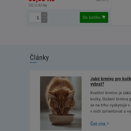
bez DPH
352,12 Kč/kg
+
Do košíku
-
Články
Jaké krmivo pro kočky
vybrat?
Kvalitní krmivo je zákl
kočky. Složení krmiva p
se na trhu vyskytuje v
v nich zorientovat a vy
Číst více