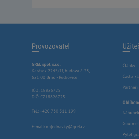
Provozovatel
Užite
GREL spol. s.r.o.
Články
Karásek 2245/1f, budova č. 25,
Často kl
621 00 Brno - Řečkovice
Partneři
IČO: 18826725
DIČ: CZ18826725
Oblíben
Tel.:
+420 730 511 199
Náhubek
Gourmet
E-mail:
objednavky@grel.cz
Pytel gr