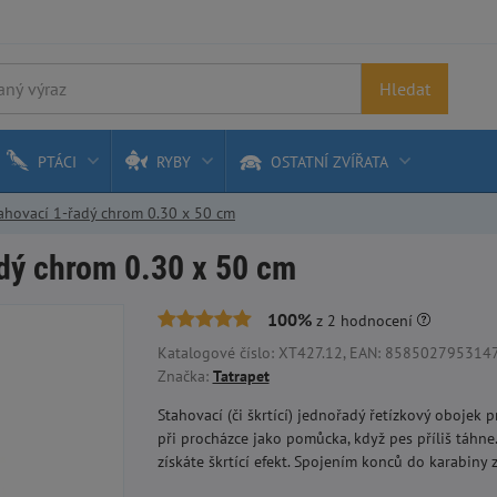
Hledat
PTÁCI
RYBY
OSTATNÍ ZVÍŘATA
ahovací 1-řadý chrom 0.30 x 50 cm
dý chrom 0.30 x 50 cm
100%
z
2
hodnocení
Katalogové číslo: XT427.12, EAN: 8585027953147
Značka:
Tatrapet
Stahovací (či škrtící) jednořadý řetízkový obojek 
při procházce jako pomůcka, když pes příliš táhn
získáte škrtící efekt. Spojením konců do karabiny 