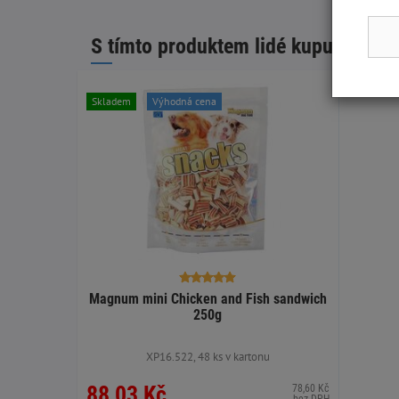
S tímto produktem lidé kupují:
Skladem
Výhodná cena
Magnum mini Chicken and Fish sandwich
250g
XP16.522, 48 ks v kartonu
88,03 Kč
78,60 Kč