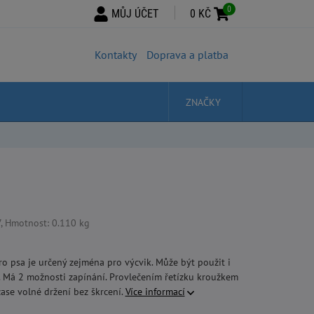
0
MŮJ ÚČET
0 KČ
Kontakty
Doprava a platba
ZNAČKY
, Hmotnost: 0.110 kg
pro psa je určený zejména pro výcvik. Může být použit i
e. Má 2 možnosti zapínání. Provlečením řetízku kroužkem
zase volné držení bez škrcení.
Více informací