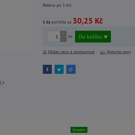
Baleno po 1 ks!
30,25 Kč
1 ks
pořídíte za
+
Do košíku
ks
-
Hlídat cenu a dostupnost
Historie ceny
cí
Skladem