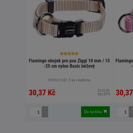
Flamingo obojek pro psa Ziggi 10 mm / 15
Flamingo
-25 cm nylon Basic béžový
XXX521587, 3 ks v kartonu
30,37 Kč
30,37
25,10 Kč
bez DPH
+
+
Do košíku
-
-