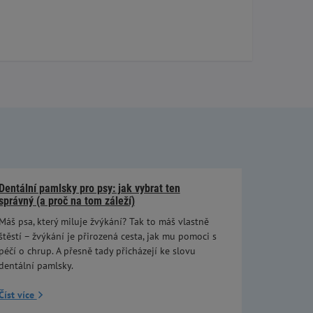
Dentální pamlsky pro psy: jak vybrat ten
správný (a proč na tom záleží)
Máš psa, který miluje žvýkání? Tak to máš vlastně
štěstí – žvýkání je přirozená cesta, jak mu pomoci s
péčí o chrup. A přesně tady přicházejí ke slovu
dentální pamlsky.
Číst více