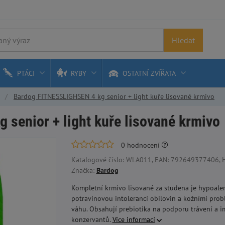
Hledat
PTÁCI
RYBY
OSTATNÍ ZVÍŘATA
Bardog FITNESSLIGHSEN 4 kg senior + light kuře lisované krmivo
senior + light kuře lisované krmivo
0
hodnocení
Katalogové číslo: WLA011, EAN: 792649377406, 
Značka:
Bardog
Kompletní krmivo lisované za studena je hypoalerg
potravinovou intolerancí obilovin a kožními probl
váhu. Obsahují prebiotika na podporu trávení a i
konzervantů.
Více informací