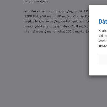
přírodním stavu.
Nutriční složení:
sodík 3,50 g/kg, hořčík 1,05 g/kg, dras
1200 IU/kg, Vitamin E 80 mg/kg, Vitamin K3 1,3 mg/kg, 
Dát
mg/kg, Niacin 36 mg/kg, Pantothenic acid 16 mg/kg, Vit
monohydrát síranu železnatého 60,8 mg/kg, oxid manga
K spr
síran zinečnatý monohydrát 106,6 mg/kg, jodičnan vápen
vašim
cooki
zprac