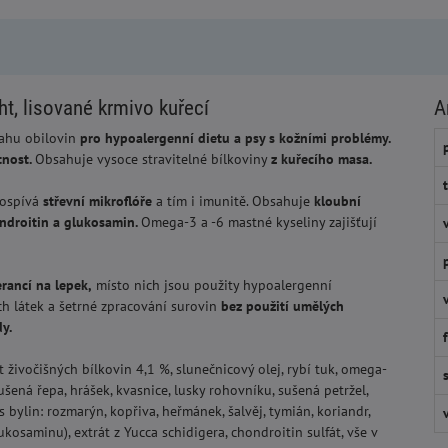
t, lisované krmivo kuřecí
A
ahu obilovin
pro hypoalergenní dietu a psy s kožními problémy.
tnost.
Obsahuje vysoce stravitelné bílkoviny
z kuřecího masa.
ospívá
střevní mikroflóře
a tím i imunitě. Obsahuje
kloubní
ndroitin a glukosamin.
Omega-3 a -6 mastné kyseliny zajišťují
erancí na lepek,
místo nich jsou použity hypoalergenní
h látek a šetrné zpracování surovin
bez použití umělých
y.
 živočišných bílkovin 4,1 %, slunečnicový olej, rybí tuk, omega-
šená řepa, hrášek, kvasnice, lusky rohovníku, sušená petržel,
 bylin: rozmarýn, kopřiva, heřmánek, šalvěj, tymián, koriandr,
ukosaminu), extrát z Yucca schidigera, chondroitin sulfát, vše v