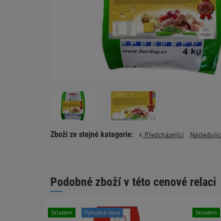
Zboží ze stejné kategorie:
Předcházející
Následují
Podobné zboží v této cenové relaci
Skladem
Výhodná cena
Skladem