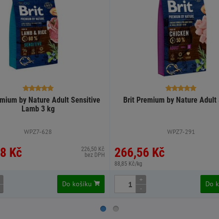
emium by Nature Adult Sensitive
Brit Premium by Nature Adult 
Lamb 3 kg
WPZ7-628
WPZ7-291
8 Kč
266,56 Kč
226,50 Kč
bez DPH
88,85 Kč/kg
+
Do košíku
Do 
-