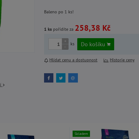
Baleno po 1 ks!
258,38 Kč
1 ks
pořídíte za
+
Do košíku
ks
-
Hlídat cenu a dostupnost
Historie ceny
cí
Skladem