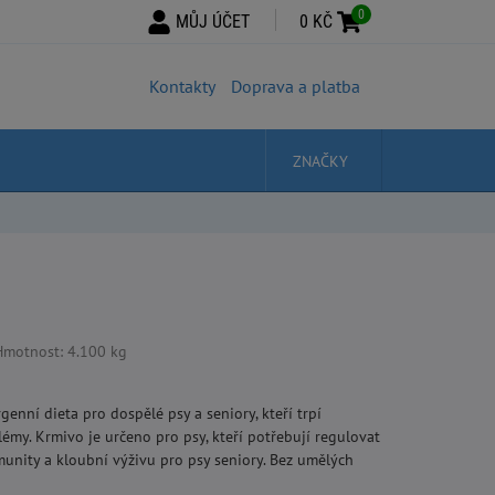
0
MŮJ ÚČET
0 KČ
Kontakty
Doprava a platba
ZNAČKY
Hmotnost: 4.100 kg
enní dieta pro dospělé psy a seniory, kteří trpí
émy. Krmivo je určeno pro psy, kteří potřebují regulovat
munity a kloubní výživu pro psy seniory. Bez umělých