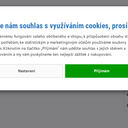
lík 8,00g/kg, lysin 15,30g/kg, Vitamin A 12000 IU/kg, Vitamin D3
En
Vitamin B1 5,8 mg/kg, Vitamin B2 8,6 mg/kg, Vitamín C 16
e nám souhlas s využíváním cookies, pros
amin B6 3,2 mg/kg, Vitamin B12 48 mcg/kg, Biotin 320 mcg/kg,
D
natý 22,1 mg/kg, pentahydrát síranu měďnatého 10,6 mg/kg,
ávnému fungování vašeho oblíbeného e-shopu, k přizpůsobení obsahu st
atý 1,0 mg/kg, seleničitan sodný 0,2 mg/kg,
 potřebám, ke statistickým a marketingovým účelům používáme soubory
e. Kliknutím na tlačítko „Přijímám“ nám udělíte souhlas s jejich sběrem a
ováním a my vám poskytneme ten nejlepší zážitek z nakupování.
Nastavení
Přijímám