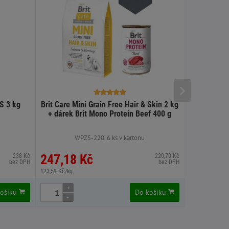
S 3 kg
Brit Care Mini Grain Free Hair & Skin 2 kg
Brit Prem
+ dárek Brit Mono Protein Beef 400 g
WPZ5-220, 6 ks v kartonu
247,18 Kč
271,49
238 Kč
220,70 Kč
bez DPH
bez DPH
123,59 Kč/kg
90,50 Kč/kg
+
+
košíku
Do košíku
-
-