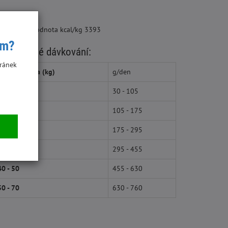
ergetická hodnota kcal/kg 3393
ím?
oporučené dávkování:
ránek
hmotnost psa (kg)
g/den
1 - 5
30 - 105
5 - 10
105 - 175
10 - 20
175 - 295
20- 40
295 - 455
40 - 50
455 - 630
50 - 70
630 - 760