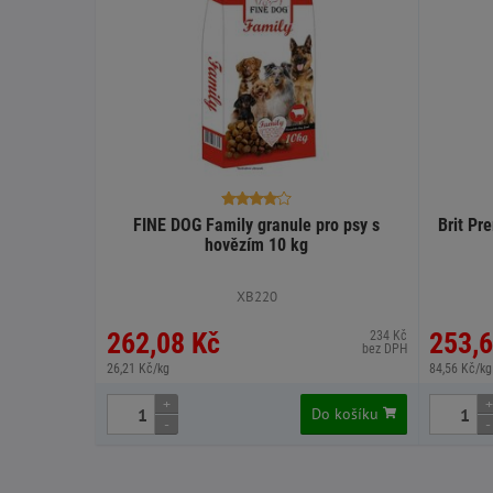
FINE DOG Family granule pro psy s
Brit Pr
hovězím 10 kg
XB220
262,08 Kč
253,6
234 Kč
bez DPH
26,21 Kč/kg
84,56 Kč/kg
+
+
Do košíku
-
-