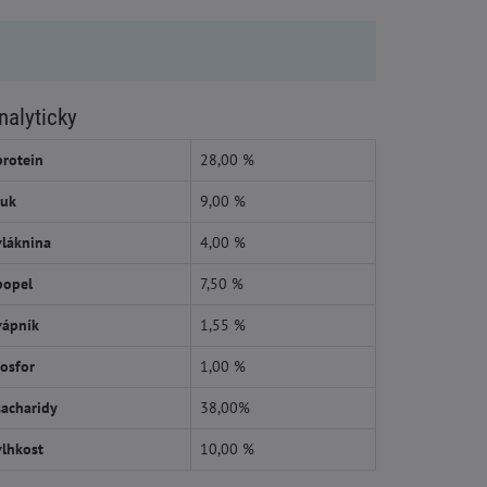
nalyticky
protein
28,00 %
tuk
9,00 %
vláknina
4,00 %
popel
7,50 %
vápník
1,55 %
fosfor
1,00 %
sacharidy
38,00%
vlhkost
10,00 %