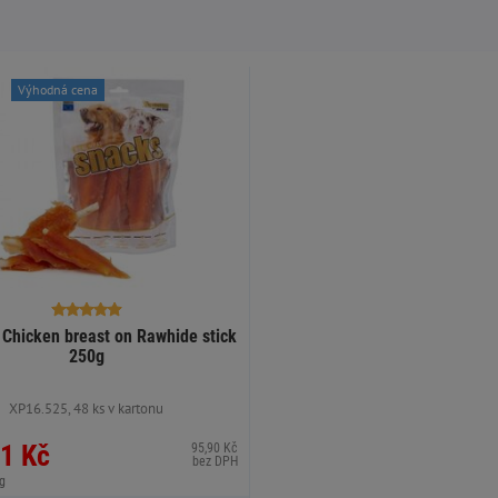
Výhodná cena
hicken breast on Rawhide stick
250g
XP16.525, 48 ks v kartonu
1 Kč
95,90 Kč
bez DPH
g