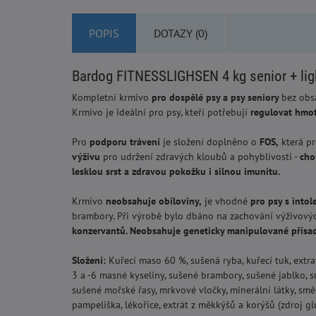
POPIS
DOTAZY (0)
Bardog FITNESSLIGHSEN 4 kg senior + ligh
Kompletní krmivo
pro dospělé psy a psy seniory
bez obs
Krmivo je ideální pro psy, kteří potřebují
regulovat hmo
Pro
podporu trávení
je složení doplněno o
FOS,
která pr
výživu
pro udržení zdravých kloubů a pohyblivosti -
cho
lesklou srst a zdravou pokožku i silnou imunitu.
Krmivo
neobsahuje obiloviny,
je vhodné
pro psy s intol
brambory. Při výrobě bylo dbáno na zachování výživovýc
konzervantů. Neobsahuje geneticky manipulované přísad
Složení:
Kuřecí maso 60 %, sušená ryba, kuřecí tuk, extrat
3 a -6 masné kyseliny, sušené brambory, sušené jablko, su
sušené mořské řasy, mrkvové vločky, minerální látky, směs
pampeliška, lékořice, extrát z měkkýšů a korýšů (zdroj gl