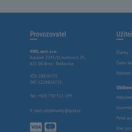
Provozovatel
Užite
GREL spol. s.r.o.
Články
Karásek 2245/1f, budova č. 25,
Často kl
621 00 Brno - Řečkovice
Partneři
IČO: 18826725
DIČ: CZ18826725
Oblíben
Tel.:
+420 730 511 199
Náhubek
Gourmet
E-mail:
objednavky@grel.cz
Pytel gr
Klec pr