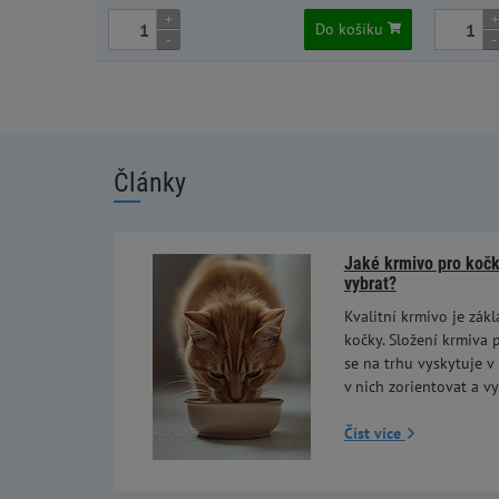
+
+
Do košíku
-
-
Články
Jaké krmivo pro kočky
vybrat?
Kvalitní krmivo je zákl
kočky. Složení krmiva p
se na trhu vyskytuje v
v nich zorientovat a vy
Číst více