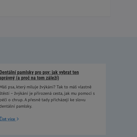
Dentální pamlsky pro psy: jak vybrat ten
správný (a proč na tom záleží)
Máš psa, který miluje žvýkání? Tak to máš vlastně
štěstí – žvýkání je přirozená cesta, jak mu pomoci s
péčí o chrup. A přesně tady přicházejí ke slovu
dentální pamlsky.
Číst více