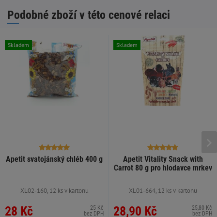
Podobné zboží v této cenové relaci
Skladem
Skladem
Apetit svatojánský chléb 400 g
Apetit Vitality Snack with
Carrot 80 g pro hlodavce mrkev
XL02-160, 12 ks v kartonu
XL01-664, 12 ks v kartonu
28 Kč
28,90 Kč
25 Kč
25,80 Kč
bez DPH
bez DPH