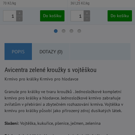
70 Kč/kg
361,25 Kč/kg
+
+
Do košíku
Do košíku
-
-
POPIS
DOTAZY (0)
Avicentra zelené kroužky s vojtěškou
Krmivo pro králíky Krmivo pro hlodavce
Granule pro králíky ve tvaru kroužků . Jednosložkové kompletní
krmivo pro králíky a hlodavce. Jednosložkové krmivo zabraňuje
zvířatům v přebírání a zbytečném rozhazování krmiva. Vojtěška v
krmivu pro králíky působí jako přirozený zdroj dusíkatých látek.
Složení:
Vojtěška, kukuřice, pšenice, ječmen, zelenina