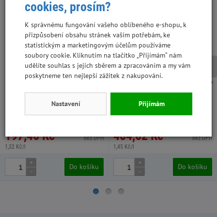
cookies, prosím?
K správnému fungování vašeho oblíbeného e-shopu, k
přizpůsobení obsahu stránek vašim potřebám, ke
statistickým a marketingovým účelům používáme
soubory cookie. Kliknutím na tlačítko „Přijímám“ nám
udělíte souhlas s jejich sběrem a zpracováním a my vám
poskytneme ten nejlepší zážitek z nakupování.
Limara seno prosívané 150 l /5
Rabbit Weed hobliny hrubé TOP
kg
1,5 kg 70 l 4 ks super kvalita
Nastavení
Přijímám
WPZA032, 2 ks v kartonu
WPZA113, 4 ks v kartonu
197,46 Kč
404,62 Kč
176,30 Kč
334,40 Kč
bez DPH
bez DPH
1,32 Kč/l
1,45 Kč/l
+
+
Do košíku
Do košíku
-
-