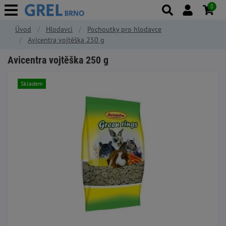
0
Úvod
Hlodavci
Pochoutky pro hlodavce
Avicentra vojtěška 250 g
Avicentra vojtěška 250 g
Skladem