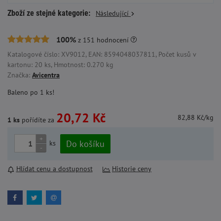
Zboží ze stejné kategorie:
Následující
100%
z
151
hodnocení
Katalogové číslo: XV9012, EAN: 8594048037811, Počet kusů v
kartonu: 20 ks, Hmotnost: 0.270 kg
Značka:
Avicentra
Baleno po 1 ks!
20,72 Kč
82,88 Kč/kg
1 ks
pořídíte za
+
Do košíku
ks
-
Hlídat cenu a dostupnost
Historie ceny