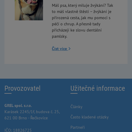
Máš psa, který miluje žvýkání? Tak
to máš vlastně štěstí – žvýkání je
přirozená cesta, jak mu pomoci s
péčí o chrup. A přesně tady
přicházejí ke slovu dentální
pamlsky.
Číst více
Provozovatel
Užitečné informace
GREL spol. s.r.o.
Články
Karásek 2245/1f, budova č. 25,
Často kladené otázky
621 00 Brno - Řečkovice
Partneři
IČO: 18826725