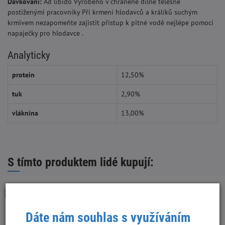
Dávkování:
Ad libido Vyrobeno v chráněné dílně tělesně
postiženými pracovníky Při krmení hlodavců a králíků suchým
krmivem nezapomeňte zajistit přístup k pitné vodě nejlépe pomocí
napaječky pro hlodavce .
Analyticky
protein
12,50%
tuk
2,90%
vláknina
13,00%
S tímto produktem lidé kupují:
Skladem
Skladem
Dáte nám souhlas s využíváním