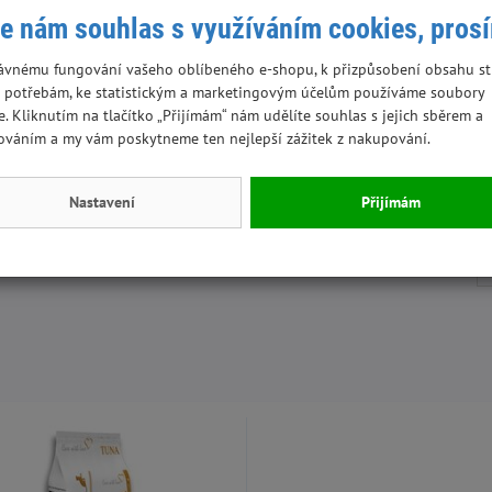
e nám souhlas s využíváním cookies, pros
g), mangan (1,4 mg/kg), jód (0,1 mg/kg).
ávnému fungování vašeho oblíbeného e-shopu, k přizpůsobení obsahu st
 potřebám, ke statistickým a marketingovým účelům používáme soubory
D
e. Kliknutím na tlačítko „Přijímám“ nám udělíte souhlas s jejich sběrem a
ováním a my vám poskytneme ten nejlepší zážitek z nakupování.
Nastavení
Přijímám