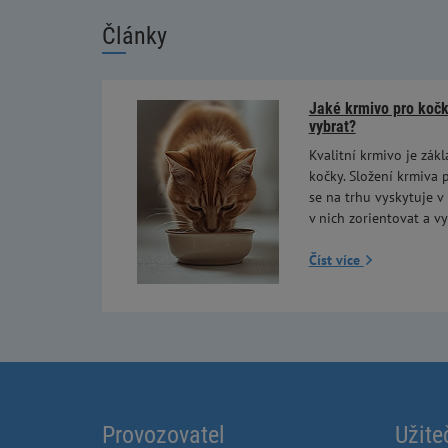
Články
Jaké krmivo pro kočky
vybrat?
Kvalitní krmivo je zákl
kočky. Složení krmiva p
se na trhu vyskytuje v
v nich zorientovat a vy
Číst více
Provozovatel
Užite