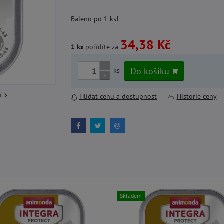
Baleno po 1 ks!
34,38 Kč
1 ks
pořídíte za
+
Do košíku
ks
-
cí
Hlídat cenu a dostupnost
Historie ceny
Skladem