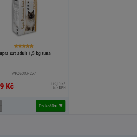
upra cat adult 1,5 kg tuna
WPZG003-237
9 Kč
119,10 Kč
bez DPH
Do košíku