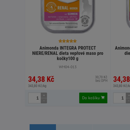
Animonda INTEGRA PROTECT
Animon
NIERE/RENAL dieta vepřové maso pro
di
kočky100 g
WM04-013
34,38 Kč
34,38
30,70 Kč
bez DPH
343,80 Kč/kg
343,80 Kč/k
+
+
Do košíku
-
-