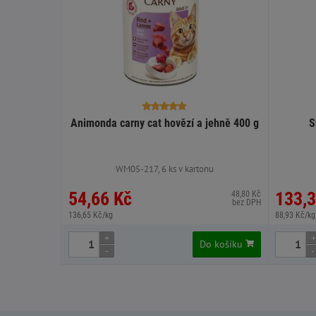
Animonda carny cat hovězí a jehně 400 g
S
WM05-217, 6 ks v kartonu
54,66 Kč
133,3
48,80 Kč
bez DPH
136,65 Kč/kg
88,93 Kč/kg
+
+
Do košíku
-
-