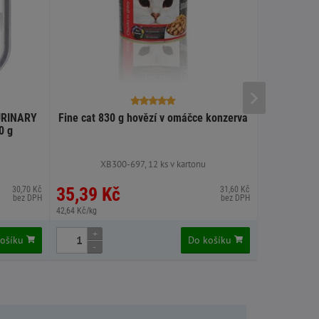
URINARY
Fine cat 830 g hovězí v omáčce konzerva
Fine cat 8
0 g
XB300-697, 12 ks v kartonu
XB
35,39 Kč
35,39 
30,70 Kč
31,60 Kč
bez DPH
bez DPH
42,64 Kč/kg
42,64 Kč/kg
+
+
košíku
Do košíku
-
-