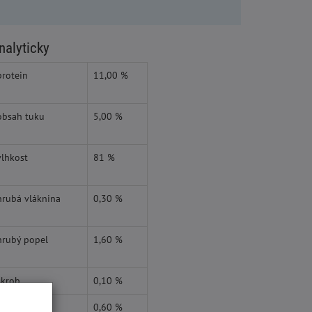
nalyticky
protein
11,00 %
obsah tuku
5,00 %
vlhkost
81 %
hrubá vláknina
0,30 %
hrubý popel
1,60 %
škrob
0,10 %
taurin
0,60 %