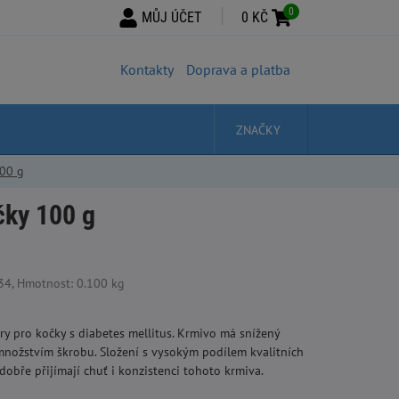
0
MŮJ ÚČET
0 KČ
Kontakty
Doprava a platba
ZNAČKY
100 g
čky 100 g
4, Hmotnost: 0.100 kg
ry pro kočky s diabetes mellitus. Krmivo má snížený
množstvím škrobu. Složení s vysokým podílem kvalitních
obře přijímají chuť i konzistenci tohoto krmiva.