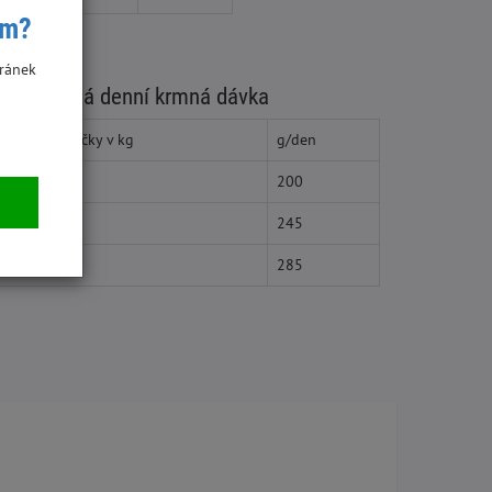
ím?
ránek
oporučená denní krmná dávka
Hmotnost kočky v kg
g/den
3
200
4
245
5
285