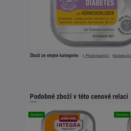
Zboží ze stejné kategorie:
Předcházející
Následují
Podobné zboží v této cenové relaci
Skladem
Skladem