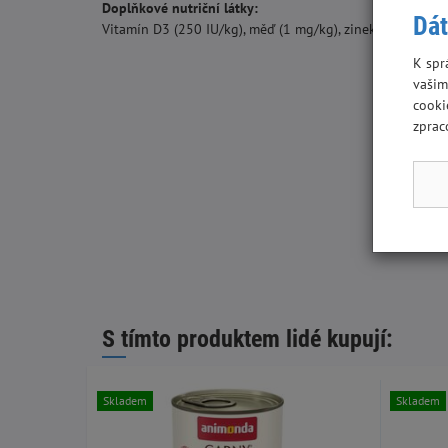
Doplňkové nutriční látky:
Dát
Vitamín D3 (250 IU/kg), měď (1 mg/kg), zinek (11,4 mg/k
K spr
vašim
cooki
zprac
S tímto produktem lidé kupují:
Skladem
Skladem