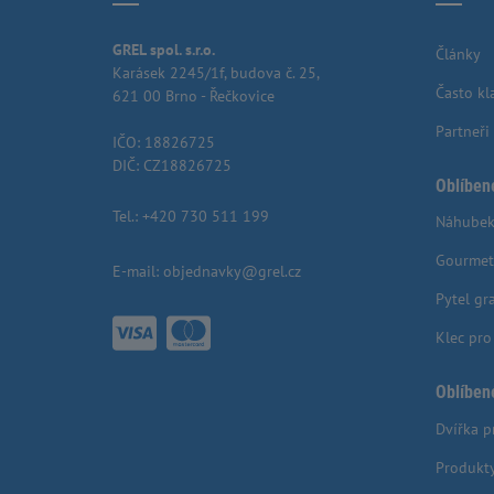
GREL spol. s.r.o.
Články
Karásek 2245/1f, budova č. 25,
Často kl
621 00 Brno - Řečkovice
Partneři
IČO: 18826725
DIČ: CZ18826725
Oblíben
Tel.:
+420 730 511 199
Náhubek
Gourmet
E-mail:
objednavky@grel.cz
Pytel gr
Klec pr
Oblíben
Dvířka p
Produkt