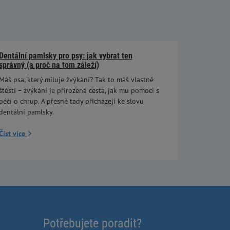
Dentální pamlsky pro psy: jak vybrat ten
správný (a proč na tom záleží)
Máš psa, který miluje žvýkání? Tak to máš vlastně
štěstí – žvýkání je přirozená cesta, jak mu pomoci s
péčí o chrup. A přesně tady přicházejí ke slovu
dentální pamlsky.
Číst více
Potřebujete poradit?