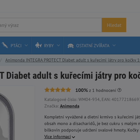
Hledat
PTÁCI
RYBY
OSTATNÍ ZVÍŘATA
Animonda INTEGRA PROTECT Diabet adult s kuřecími játry pro kočky 
iabet adult s kuřecími játry pro ko
100%
z
1
hodnocení
Katalogové číslo: WM04-934, EAN: 401772186693
Značka:
Animonda
Kompletní vyvážené a dietní krmivo s kuřecími ját
obsah mono a disacharidů, je bez cukru s malým 
bílkovin podporuje udržení svalové hmoty. Kočky d
Více informací