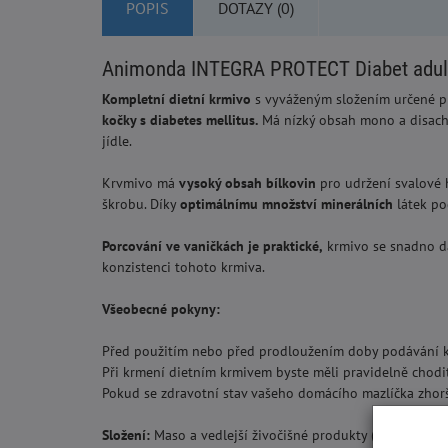
POPIS
DOTAZY (0)
Animonda INTEGRA PROTECT Diabet adult s
Kompletní dietní krmivo
s vyváženým složením určené pro
kočky s diabetes mellitus.
Má nízký obsah mono a disacha
jídle.
Krvmivo má
vysoký obsah bílkovin
pro udržení svalové
škrobu. Díky
optimálnímu množství minerálních
látek p
Porcování ve vaničkách je praktické,
krmivo se snadno dáv
konzistenci tohoto krmiva.
Všeobecné pokyny:
Před použitím nebo před prodloužením doby podávání kr
Při krmení dietním krmivem byste měli pravidelně chodit
Pokud se zdravotní stav vašeho domácího mazlíčka zhorší
Složení:
Maso a vedlejší živočišné produkty (hovězí, 14 % 