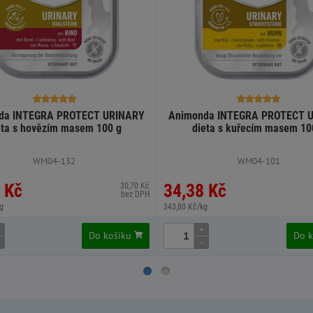
da INTEGRA PROTECT URINARY
Animonda INTEGRA PROTECT 
eta s hovězím masem 100 g
dieta s kuřecím masem 10
WM04-132
WM04-101
 Kč
34,38 Kč
30,70 Kč
bez DPH
g
343,80 Kč/kg
+
Do košíku
Do 
-