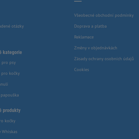
Všeobecné obchodní podmínky
adené otázky
Doprava a platba
Reklamace
Změny v objednávkách
é kategorie
Zásady ochrany osobních údajů
 pro psy
Cookies
 pro kočky
anulí
o papouška
é produkty
ro kočky
y Whiskas