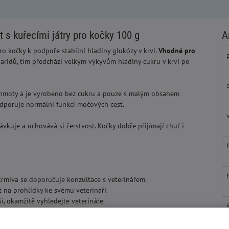
 kuřecími játry pro kočky 100 g
A
 kočky k podpoře stabilní hladiny glukózy v krvi.
Vhodné pro
ridů, tím předchází velkým výkyvům hladiny cukru v krvi po
 hmoty a je vyrobeno bez cukru a pouze s malým obsahem
odporuje normální funkci močových cest.
kuje a uchovává si čerstvost. Kočky dobře přijímají chuť i
miva se doporučuje konzultace s veterinářem.
 na prohlídky ke svému veterináři.
, okamžitě vyhledejte veterináře.
kuřecí játra, vepřové maso, drůbeží), minerální látky.