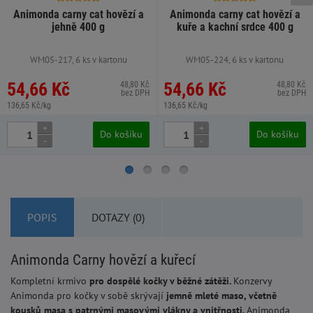
Animonda carny cat hovězí a
Animonda carny cat hovězí a
jehně 400 g
kuře a kachní srdce 400 g
WM05-217, 6 ks v kartonu
WM05-224, 6 ks v kartonu
54,66 Kč
54,66 Kč
48,80 Kč
48,80 Kč
bez DPH
bez DPH
136,65 Kč/kg
136,65 Kč/kg
+
+
Do košíku
Do košíku
-
-
POPIS
DOTAZY (0)
Animonda Carny hovězí a kuřecí
Kompletní krmivo
pro dospělé kočky v běžné zátěži.
Konzervy
Animonda pro kočky v sobě skrývají
jemně mleté maso, včetně
kousků masa s patrnými masovými vlákny a vnitřnosti.
Animonda