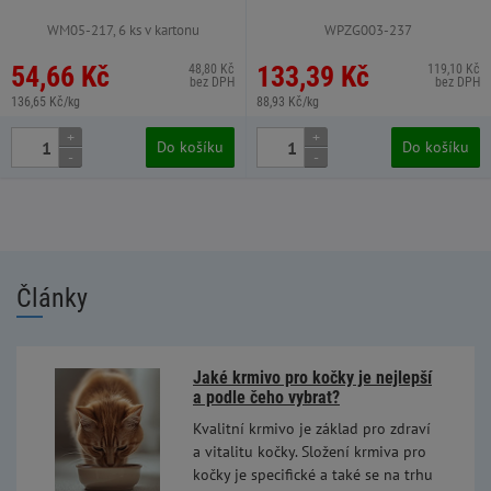
WM05-217, 6 ks v kartonu
WPZG003-237
54,66 Kč
133,39 Kč
48,80 Kč
119,10 Kč
bez DPH
bez DPH
136,65 Kč/kg
88,93 Kč/kg
+
+
Do košíku
Do košíku
-
-
Články
Jaké krmivo pro kočky je nejlepší
a podle čeho vybrat?
Kvalitní krmivo je základ pro zdraví
a vitalitu kočky. Složení krmiva pro
kočky je specifické a také se na trhu