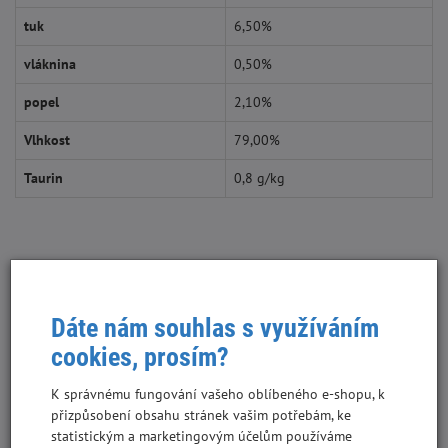
tuk
6,50%
vláknina
0,50%
popel
2,10%
Vlhkost
79,00%
Taurin
0,8 g/kg
Doporučená denní
Hmotnost kočky v kg
g/den
Dáte nám souhlas s využíváním
3
155 - 200
cookies, prosím?
4
190 - 245
K správnému fungování vašeho oblíbeného e-shopu, k
přizpůsobení obsahu stránek vašim potřebám, ke
5
220 - 285
statistickým a marketingovým účelům používáme