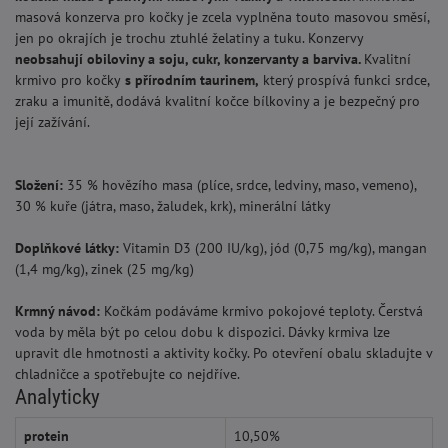
masová konzerva pro kočky je zcela vyplněna touto masovou směsí,
jen po okrajích je trochu ztuhlé želatiny a tuku. Konzervy
neobsahují obiloviny a soju, cukr, konzervanty a barviva.
Kvalitní
krmivo pro kočky
s přírodním taurinem,
který prospívá funkci srdce,
zraku a imunitě, dodává kvalitní kočce bílkoviny a je bezpečný pro
její zažívání.
Složení:
35 % hovězího masa (plíce, srdce, ledviny, maso, vemeno),
30 % kuře (játra, maso, žaludek, krk), minerální látky
Doplňkové látky:
Vitamin D3 (200 IU/kg), jód (0,75 mg/kg), mangan
(1,4 mg/kg), zinek (25 mg/kg)
Krmný návod:
Kočkám podáváme krmivo pokojové teploty. Čerstvá
voda by měla být po celou dobu k dispozici. Dávky krmiva lze
upravit dle hmotnosti a aktivity kočky. Po otevření obalu skladujte v
chladničce a spotřebujte co nejdříve.
Analyticky
protein
10,50%