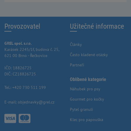
Provozovatel
Užitečné informace
GREL spol. s.r.o.
Články
Karásek 2245/1f, budova č. 25,
Často kladené otázky
621 00 Brno - Řečkovice
Partneři
IČO: 18826725
DIČ: CZ18826725
Oblíbené kategorie
Tel.:
+420 730 511 199
Náhubek pro psy
Gourmet pro kočky
E-mail:
objednavky@grel.cz
Pytel granulí
Klec pro papouška