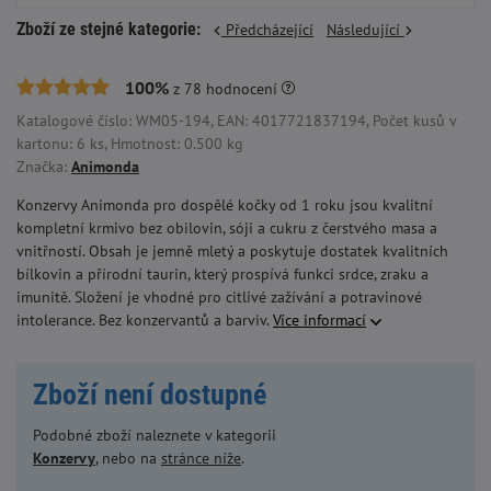
Zboží ze stejné kategorie:
Předcházející
Následující
100%
z
78
hodnocení
Katalogové číslo: WM05-194, EAN: 4017721837194, Počet kusů v
kartonu: 6 ks, Hmotnost: 0.500 kg
Značka:
Animonda
Konzervy Animonda pro dospělé kočky od 1 roku jsou kvalitní
kompletní krmivo bez obilovin, sóji a cukru z čerstvého masa a
vnitřností. Obsah je jemně mletý a poskytuje dostatek kvalitních
bílkovin a přírodní taurin, který prospívá funkci srdce, zraku a
imunitě. Složení je vhodné pro citlivé zažívání a potravinové
intolerance. Bez konzervantů a barviv.
Více informací
Zboží není dostupné
Podobné zboží naleznete v kategorii
Konzervy
, nebo na
stránce níže
.