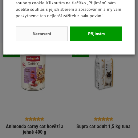
soubory cookie. Kliknutím na tlačítko „Přijímám“ nám
6
250 - 320
udělíte souhlas s jejich sběrem a zpracováním a my vám
poskytneme ten nejlepší zážitek z nakupování.
S tímto produktem lidé kupují:
Nastavení
Přijímám
Skladem
Skladem
Animonda carny cat hovězí a
Supra cat adult 1,5 kg tuna
jehně 400 g