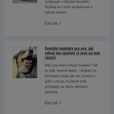
vyskytuje v různých formách.
Pojďme se v nich zorientovat a
vybrat ideální.
Číst více
Dentální pamlsky pro psy: jak
vybrat ten správný (a proč na tom
záleží)
Máš psa, který miluje žvýkání? Tak
to máš vlastně štěstí – žvýkání je
přirozená cesta, jak mu pomoci s
péčí o chrup. A přesně tady
přicházejí ke slovu dentální
pamlsky.
Číst více