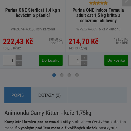
Purina ONE Sterilcat 1,4 kg s
Purina ONE Indoor Formula
hovězím a pšenicí
adult cat 1,5 kg krůta a
celozrnné obiloviny
WPZC74-401, 6 ks v kartonu
WPZC74-669, 6 ks v kartonu
222,43 Kč
214,70 Kč
198,60 Kč
191,70 Kč
bez DPH
bez DPH
158,88 Kč/kg
143,13 Kč/kg
+
+
Do košíku
Do košíku
-
-
POPIS
DOTAZY (0)
Animonda Carny Kitten - kuře 1,75kg
Kompletní krmivo pro rostoucí kočky
s obsahem čerstvého kuřecího
masa.
S vysokým podílem masa a živočišných složek
postkytuje