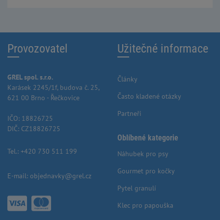
Provozovatel
Užitečné informace
GREL spol. s.r.o.
Články
Karásek 2245/1f, budova č. 25,
Často kladené otázky
621 00 Brno - Řečkovice
Partneři
IČO: 18826725
DIČ: CZ18826725
Oblíbené kategorie
Tel.:
+420 730 511 199
Náhubek pro psy
Gourmet pro kočky
E-mail:
objednavky@grel.cz
Pytel granulí
Klec pro papouška