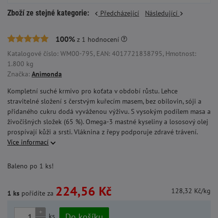
Zboží ze stejné kategorie:
Předcházející
Následující
100%
z
1
hodnocení
Katalogové číslo: WM00-795, EAN: 4017721838795, Hmotnost:
1.800 kg
Značka:
Animonda
Kompletní suché krmivo pro koťata v období růstu. Lehce
stravitelné složení s čerstvým kuřecím masem, bez obilovin, sóji a
přidaného cukru dodá vyváženou výživu. S vysokým podílem masa a
živočišných složek (65 %). Omega-3 mastné kyseliny a lososový olej
prospívají kůži a srsti. Vláknina z řepy podporuje zdravé trávení.
Více informací
Baleno po 1 ks!
224,56 Kč
128,32 Kč/kg
1 ks
pořídíte za
+
Do košíku
ks