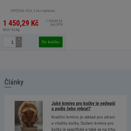
WPZC6b-424, 1 ks v kartonu
1 450,29 Kč
1 294,90 Kč
bez DPH
80,57 Kč/kg
+
Do košíku
-
Články
Jaké krmivo pro kočky je nejlepší
a podle čeho vybrat?
Kvalitní krmivo je základ pro zdraví
a vitalitu kočky. Složení krmiva pro
kočky je specifické a také se na trhu