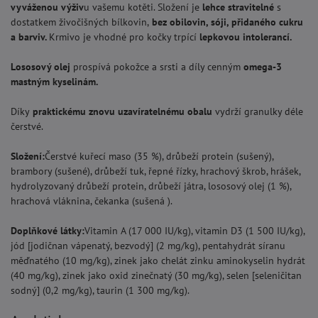
vyváženou výživ
u vašemu kotěti. Složení je
lehce stravitelné
s
dostatkem živočišných bílkovin,
bez obilovin, sóji, přidaného cukru
a barviv.
Krmivo je vhodné pro kočky trpící
lepkovou intolerancí.
Lososový olej
prospívá pokožce a srsti a díly cenným
omega-3
mastným kyselinám.
Díky
praktickému znovu uzavíratelnému obalu
vydrží granulky déle
čerstvé.
Složení:
Čerstvé kuřecí maso (35 %), drůbeží protein (sušený),
brambory (sušené), drůbeží tuk, řepné řízky, hrachový škrob, hrášek,
hydrolyzovaný drůbeží protein, drůbeží játra, lososový olej (1 %),
hrachová vláknina, čekanka (sušená ).
Doplňkové látky:
Vitamin A (17 000 IU/kg), vitamin D3 (1 500 IU/kg),
jód [jodičnan vápenatý, bezvodý] (2 mg/kg), pentahydrát síranu
měďnatého (10 mg/kg), zinek jako chelát zinku aminokyselin hydrát
(40 mg/kg), zinek jako oxid zinečnatý (30 mg/kg), selen [seleničitan
sodný] (0,2 mg/kg), taurin (1 300 mg/kg).