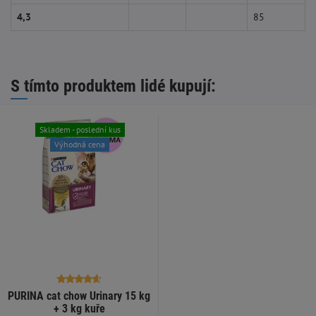
4,3
85
S tímto produktem lidé kupují:
Skladem - poslední kus
Výhodná cena
PURINA cat chow Urinary 15 kg
+ 3 kg kuře