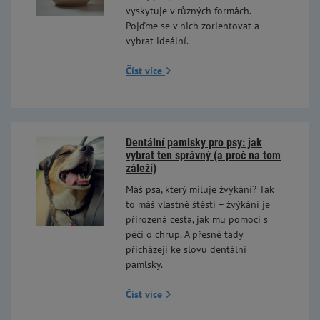
vyskytuje v různých formách.
Pojďme se v nich zorientovat a
vybrat ideální.
Číst více
Dentální pamlsky pro psy: jak
vybrat ten správný (a proč na tom
záleží)
Máš psa, který miluje žvýkání? Tak
to máš vlastně štěstí – žvýkání je
přirozená cesta, jak mu pomoci s
péčí o chrup. A přesně tady
přicházejí ke slovu dentální
pamlsky.
Číst více