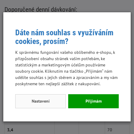
Doporučené denní dávkování:
Hmotnost kočky v kg
Věk v měsících / denní dávka v g
Dáte nám souhlas s využíváním
3 měsíce
5 měsíců
7 měsíců
cookies, prosím?
0,9
45
K správnému fungování vašeho oblíbeného e-shopu, k
přizpůsobení obsahu stránek vašim potřebám, ke
1,2
55
statistickým a marketingovým účelům používáme
soubory cookie. Kliknutím na tlačítko „Přijímám“ nám
1,5
65
udělíte souhlas s jejich sběrem a zpracováním a my vám
poskytneme ten nejlepší zážitek z nakupování.
1,8
55
2,4
70
Nastavení
Přijímám
3
80
2,6
60
3,4
70