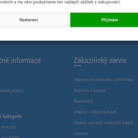
ováním a my vám poskytneme ten nejlepší zážitek z nakupování.
Nastavení
Přijímám
čné informace
Zákaznický servis
Všeobecné obchodní podmínky
adené otázky
Doprava a platba
Reklamace
Změny v objednávkách
é kategorie
Zásady ochrany osobních údajů
 pro psy
Cookies
 pro kočky