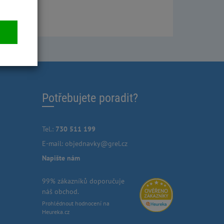
Číst více
Potřebujete poradit?
Tel.:
730 511 199
E-mail:
objednavky@grel.cz
Napište nám
99% zákazníků doporučuje
náš obchod.
Prohlédnout hodnocení na
Heureka.cz