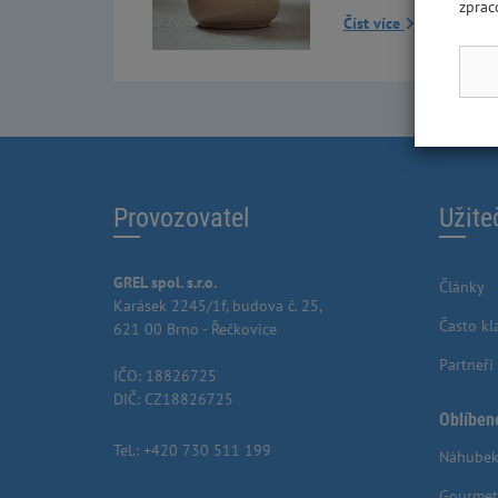
zprac
Číst více
Provozovatel
Užite
GREL spol. s.r.o.
Články
Karásek 2245/1f, budova č. 25,
Často kl
621 00 Brno - Řečkovice
Partneři
IČO: 18826725
DIČ: CZ18826725
Oblíben
Tel.:
+420 730 511 199
Náhubek
Gourmet