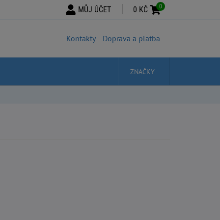
0
MŮJ ÚČET
0 KČ
Kontakty
Doprava a platba
ZNAČKY