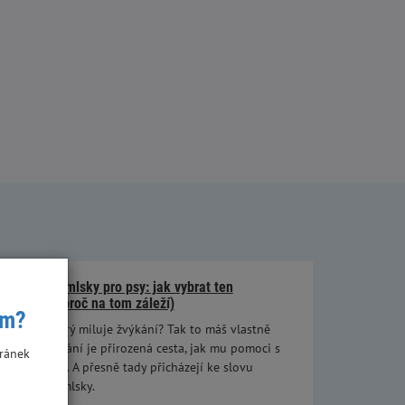
Dentální pamlsky pro psy: jak vybrat ten
správný (a proč na tom záleží)
ím?
Máš psa, který miluje žvýkání? Tak to máš vlastně
štěstí – žvýkání je přirozená cesta, jak mu pomoci s
ránek
péčí o chrup. A přesně tady přicházejí ke slovu
dentální pamlsky.