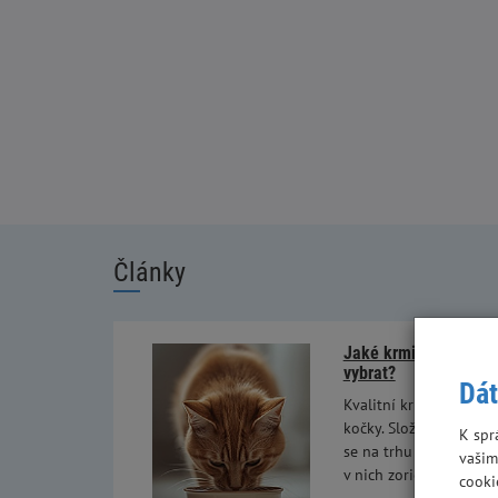
Články
Jaké krmivo pro kočky
vybrat?
Dát
Kvalitní krmivo je zákl
kočky. Složení krmiva p
K spr
se na trhu vyskytuje v
vašim
v nich zorientovat a vy
cooki