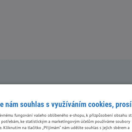
 je nejlepší a podle čeho
e nám souhlas s využíváním cookies, pros
ad pro zdraví a vitalitu
ro kočky je specifické a také
ávnému fungování vašeho oblíbeného e-shopu, k přizpůsobení obsahu st
 různých formách. Pojďme se
 potřebám, ke statistickým a marketingovým účelům používáme soubory
brat ideální.
e. Kliknutím na tlačítko „Přijímám“ nám udělíte souhlas s jejich sběrem a