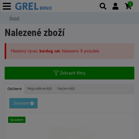
0
Úvod
Nalezené zboží
Hledaný výraz:
bardog cat
. Nalezeno 8 položek.
Zobrazit filtry
Nejprodávanější
Nejlevnější
Oblíbené
Skladem
Skladem