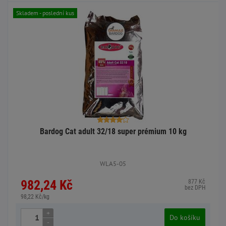
Skladem - poslední kus
Bardog Cat adult 32/18 super prémium 10 kg
WLA5-05
982,24 Kč
877 Kč
bez DPH
98,22 Kč/kg
+
Do košíku
-