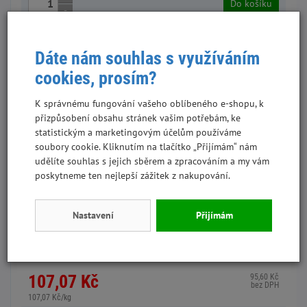
Do košíku
-
Skladem
Novinka
Dáte nám souhlas s využíváním
cookies, prosím?
K správnému fungování vašeho oblíbeného e-shopu, k
přizpůsobení obsahu stránek vašim potřebám, ke
statistickým a marketingovým účelům používáme
soubory cookie. Kliknutím na tlačítko „Přijímám“ nám
udělíte souhlas s jejich sběrem a zpracováním a my vám
poskytneme ten nejlepší zážitek z nakupování.
Bardog Sensitive Cat 32/18 Super premium 1 kg
Nastavení
Přijímám
WLA5-06
107,07 Kč
95,60 Kč
bez DPH
107,07 Kč/kg