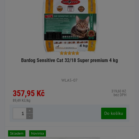
Bardog Sensitive Cat 32/18 Super premium 4 kg
WLA5-07
357,95 Kč
319,60 Kč
bez DPH
89,49 Kč/kg
+
Do košíku
-
Skladem
Novinka