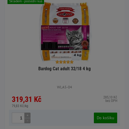
Skladem - poslední kus
Bardog Cat adult 32/18 4 kg
WLA5-04
319,31 Kč
285,10 Kč
bez DPH
79,83 Kč/kg
+
Do košíku
-