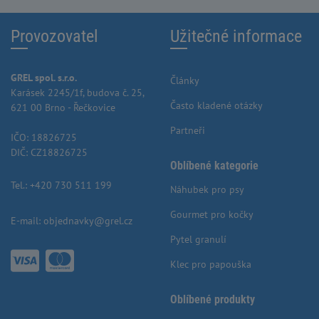
Provozovatel
Užitečné informace
GREL spol. s.r.o.
Články
Karásek 2245/1f, budova č. 25,
Často kladené otázky
621 00 Brno - Řečkovice
Partneři
IČO: 18826725
DIČ: CZ18826725
Oblíbené kategorie
Tel.:
+420 730 511 199
Náhubek pro psy
Gourmet pro kočky
E-mail:
objednavky@grel.cz
Pytel granulí
Klec pro papouška
Oblíbené produkty