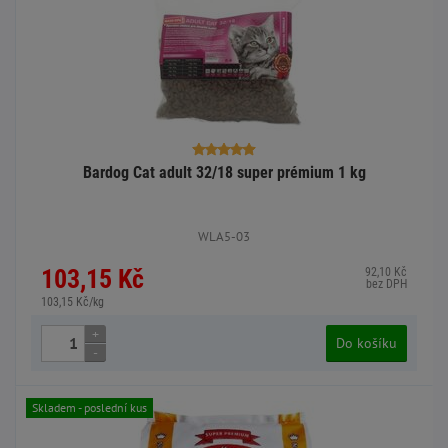
Bardog Cat adult 32/18 super prémium 1 kg
WLA5-03
103,15 Kč
92,10 Kč
bez DPH
103,15 Kč/kg
+
Do košíku
-
Skladem - poslední kus