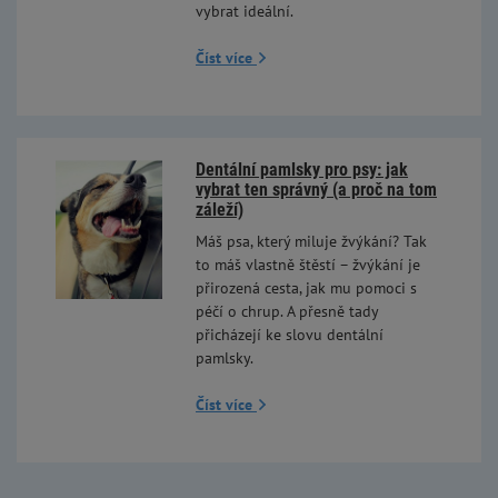
vybrat ideální.
Číst více
Dentální pamlsky pro psy: jak
vybrat ten správný (a proč na tom
záleží)
Máš psa, který miluje žvýkání? Tak
to máš vlastně štěstí – žvýkání je
přirozená cesta, jak mu pomoci s
péčí o chrup. A přesně tady
přicházejí ke slovu dentální
pamlsky.
Číst více