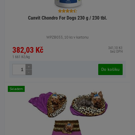
Canvit Chondro For Dogs 230 g / 230 tbl.
WPZB033, 10 ks v kartonu
382,03 Kč
341,10 Kč
bez DPH
1 661 Kč/kg
+
Do košíku
-
Skladem