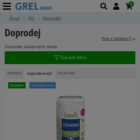
0
Úvod
Psi
Doprodej
Doprodej
Více o kategorii
Doprodej skladových zásob
Zobrazit filtry
Oblíbené
Nejlevnější
Nejprodávanější
Skladem
Výhodná cena