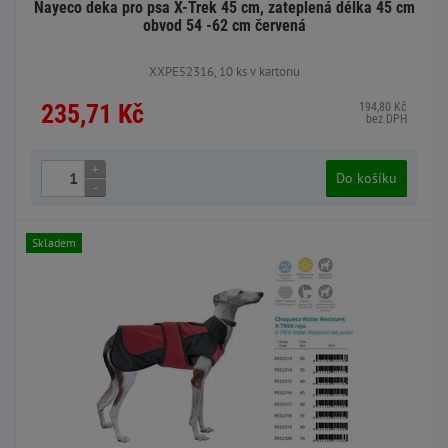
Nayeco deka pro psa X-Trek 45 cm, zateplená délka 45 cm
obvod 54 -62 cm červená
XXPE52316, 10 ks v kartonu
235,71 Kč
194,80 Kč
bez DPH
+
Do košíku
-
Skladem