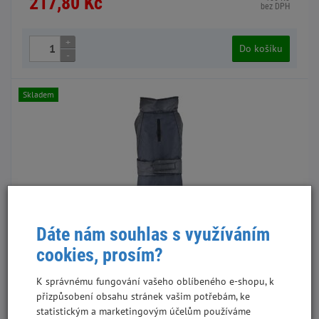
217,80 Kč
bez DPH
+
Do košíku
-
Skladem
Dáte nám souhlas s využíváním
cookies, prosím?
Nayeco deka pro psa 45 cm zateplená, délka 48 cm, obvod
56 cm černá
K správnému fungování vašeho oblíbeného e-shopu, k
přizpůsobení obsahu stránek vašim potřebám, ke
XXPE52855
statistickým a marketingovým účelům používáme