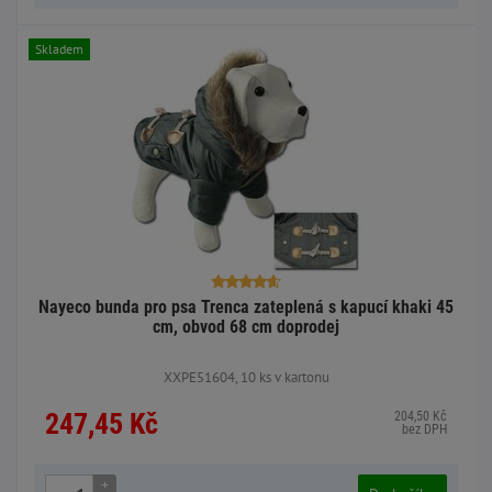
Skladem
Nayeco bunda pro psa Trenca zateplená s kapucí khaki 45
cm, obvod 68 cm doprodej
XXPE51604, 10 ks v kartonu
247,45 Kč
204,50 Kč
bez DPH
+