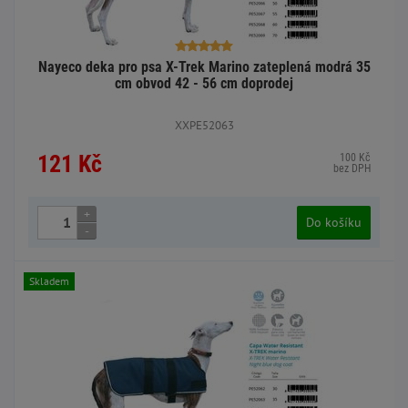
Nayeco deka pro psa X-Trek Marino zateplená modrá 35
cm obvod 42 - 56 cm doprodej
XXPE52063
121 Kč
100 Kč
bez DPH
+
Do košíku
-
Skladem