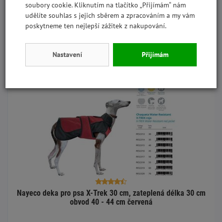
soubory cookie. Kliknutím na tlačítko „Přijímám“ nám
181,50 Kč
150 Kč
udělíte souhlas s jejich sběrem a zpracováním a my vám
bez DPH
poskytneme ten nejlepší zážitek z nakupování.
+
Do košíku
-
Nastavení
Přijímám
Skladem
Nayeco deka pro psa X-Trek 30 cm, zateplená délka 30 cm
obvod 40 - 44 cm červená