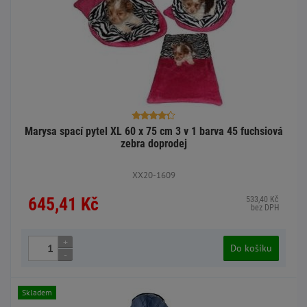
Marysa spací pytel XL 60 x 75 cm 3 v 1 barva 45 fuchsiová
zebra doprodej
XX20-1609
645,41 Kč
533,40 Kč
bez DPH
+
Do košíku
-
Skladem