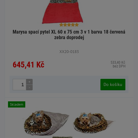
Marysa spací pytel XL 60 x 75 cm 3 v 1 barva 18 červená
zebra doprodej
XX20-0183
645,41 Kč
533,40 Kč
bez DPH
+
Do košíku
-
Skladem