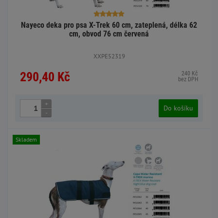
Nayeco deka pro psa X-Trek 60 cm, zateplená, délka 62
cm, obvod 76 cm červená
XXPE52319
290,40 Kč
240 Kč
bez DPH
+
Do košíku
-
Skladem