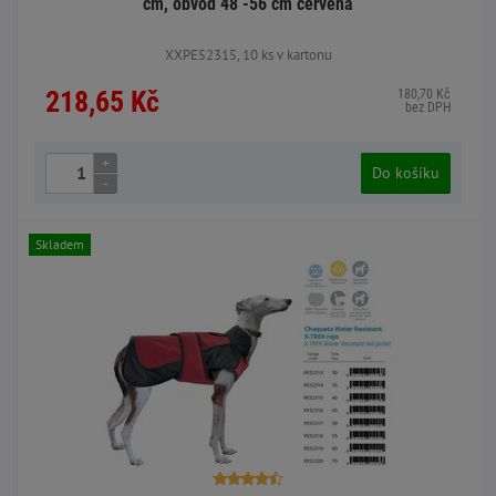
cm, obvod 48 -56 cm červená
XXPE52315, 10 ks v kartonu
218,65 Kč
180,70 Kč
bez DPH
+
Do košíku
-
Skladem