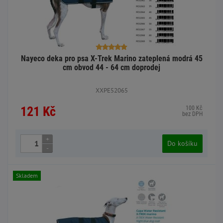
Nayeco deka pro psa X-Trek Marino zateplená modrá 45
cm obvod 44 - 64 cm doprodej
XXPE52065
121 Kč
100 Kč
bez DPH
+
Do košíku
-
Skladem