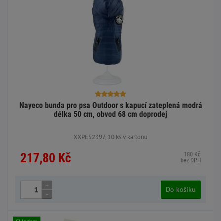
Nayeco bunda pro psa Outdoor s kapucí zateplená modrá
délka 50 cm, obvod 68 cm doprodej
XXPE52397, 10 ks v kartonu
217,80 Kč
180 Kč
bez DPH
+
Do košíku
-