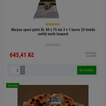
Marysa spací pytel XL 60 x 75 cm 3 v 1 barva 25 hnědá
světlý melír leopard
XX20-0251
645,41 Kč
533,40 Kč
bez DPH
+
Do košíku
-
Skladem