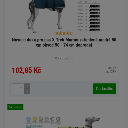
Nayeco deka pro psa X-Trek Marino zateplená modrá 50
cm obvod 50 - 74 cm doprodej
XXPE52066
102,85 Kč
85 Kč
bez DPH
+
Do košíku
-
Skladem