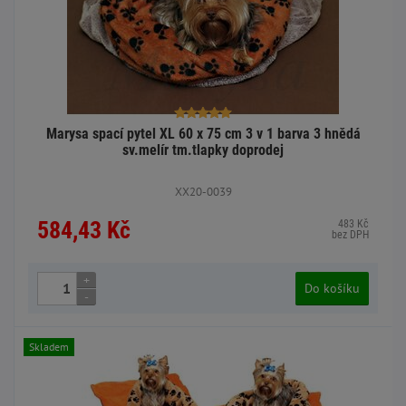
Marysa spací pytel XL 60 x 75 cm 3 v 1 barva 3 hnědá
sv.melír tm.tlapky doprodej
XX20-0039
584,43 Kč
483 Kč
bez DPH
+
Do košíku
-
Skladem