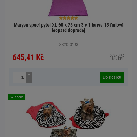
Marysa spací pytel XL 60 x 75 cm 3 v 1 barva 13 fialová
leopard doprodej
XX20-0138
645,41 Kč
533,40 Kč
bez DPH
+
Do košíku
-
Skladem