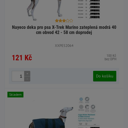
Nayeco deka pro psa X-Trek Marino zateplená modrá 40
cm obvod 42 - 58 cm doprodej
XXPE52064
121 Kč
100 Kč
bez DPH
+
Do košíku
-
Skladem