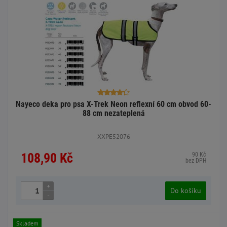
Nayeco deka pro psa X-Trek Neon reflexní 60 cm obvod 60-
88 cm nezateplená
XXPE52076
108,90 Kč
90 Kč
bez DPH
+
Do košíku
-
Skladem