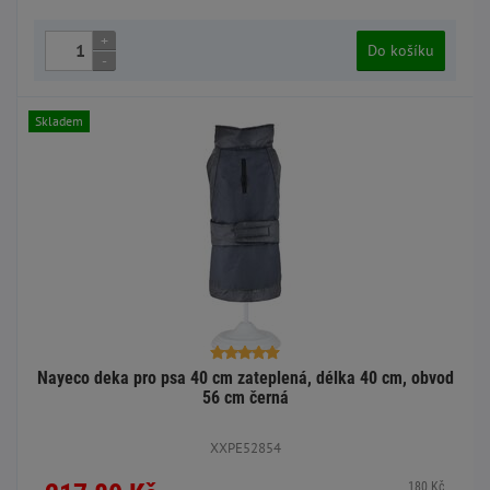
+
Do košíku
-
Skladem
Nayeco deka pro psa 40 cm zateplená, délka 40 cm, obvod
56 cm černá
XXPE52854
180 Kč