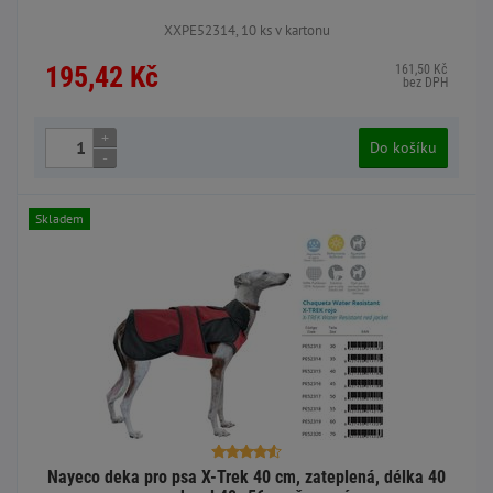
XXPE52314, 10 ks v kartonu
195,42 Kč
161,50 Kč
bez DPH
+
Do košíku
-
Skladem
Nayeco deka pro psa X-Trek 40 cm, zateplená, délka 40