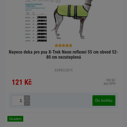
Nayeco deka pro psa X-Trek Neon reflexní 55 cm obvod 52-
80 cm nezateplená
XXPE52075
121 Kč
100 Kč
bez DPH
+
Do košíku
-
Skladem