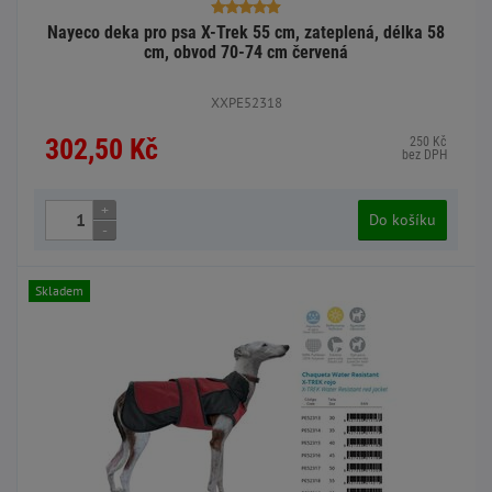
Nayeco deka pro psa X-Trek 55 cm, zateplená, délka 58
cm, obvod 70-74 cm červená
XXPE52318
302,50 Kč
250 Kč
bez DPH
+
Do košíku
-
Skladem