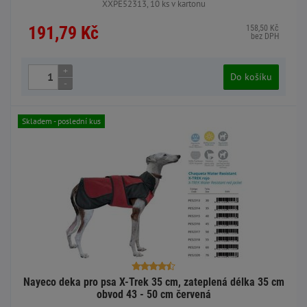
XXPE52313, 10 ks v kartonu
191,79 Kč
158,50 Kč
bez DPH
+
Do košíku
-
Skladem - poslední kus
Nayeco deka pro psa X-Trek 35 cm, zateplená délka 35 cm
obvod 43 - 50 cm červená