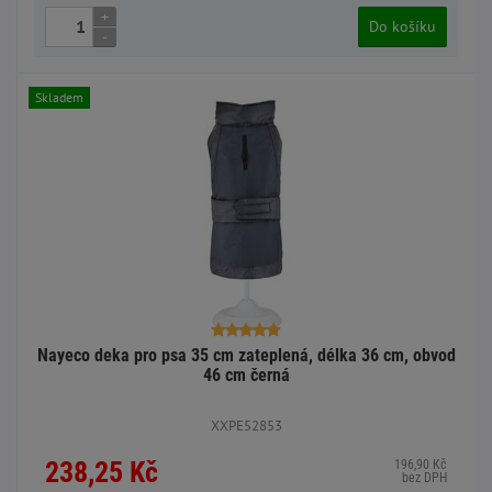
+
Do košíku
-
Skladem
Nayeco deka pro psa 35 cm zateplená, délka 36 cm, obvod
46 cm černá
XXPE52853
238,25 Kč
196,90 Kč
bez DPH