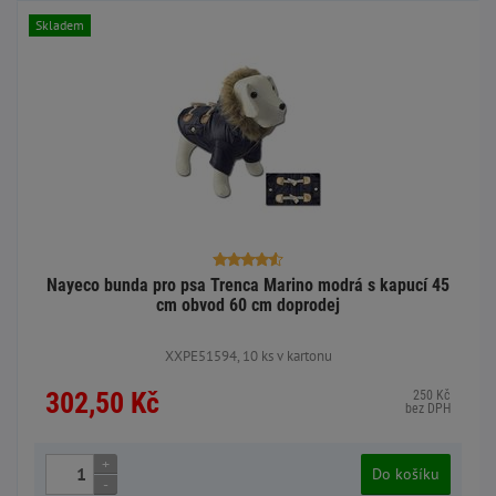
Skladem
Nayeco bunda pro psa Trenca Marino modrá s kapucí 45
cm obvod 60 cm doprodej
XXPE51594, 10 ks v kartonu
302,50 Kč
250 Kč
bez DPH
+
Do košíku
-