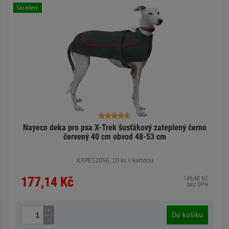
Skladem
Nayeco deka pro psa X-Trek šusťákový zateplený černo
červený 40 cm obvod 48-53 cm
XXPE52056, 10 ks v kartonu
177,14 Kč
146,40 Kč
bez DPH
+
Do košíku
-