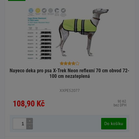
Nayeco deka pro psa X-Trek Neon reflexní 70 cm obvod 72-
100 cm nezateplená
XXPE52077
108,90 Kč
90 Kč
bez DPH
+
Do košíku
-