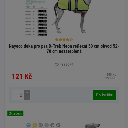
Nayeco deka pro psa X-Trek Neon reflexní 50 cm obvod 52-
70 cm nezateplená
XXPE52074
121 Kč
100 Kč
bez DPH
+
Do košíku
-
Skladem