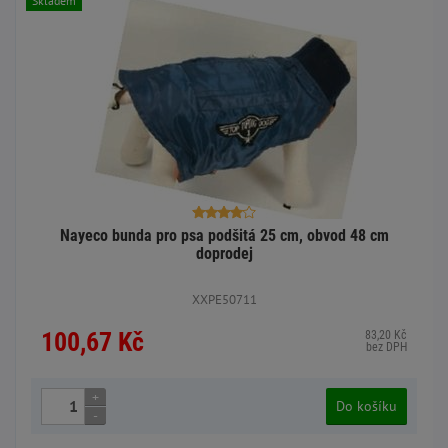
Skladem
Nayeco bunda pro psa podšitá 25 cm, obvod 48 cm
doprodej
XXPE50711
100,67 Kč
83,20 Kč
bez DPH
+
Do košíku
-