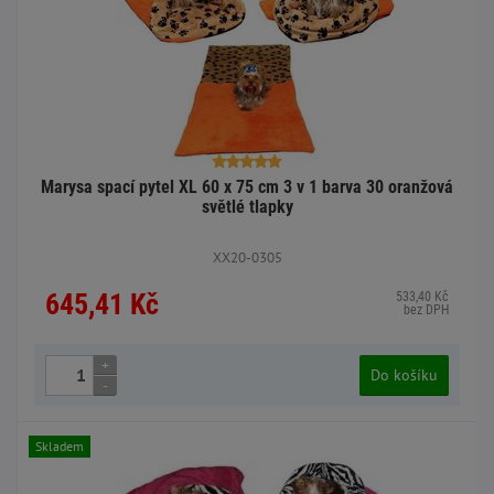
Marysa spací pytel XL 60 x 75 cm 3 v 1 barva 30 oranžová
světlé tlapky
XX20-0305
645,41 Kč
533,40 Kč
bez DPH
+
Do košíku
-
Skladem