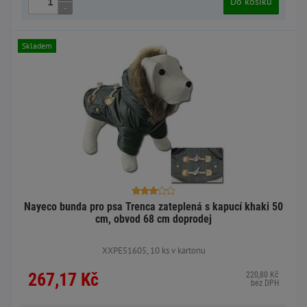
Do košíku
-
Skladem
Nayeco bunda pro psa Trenca zateplená s kapucí khaki 50
cm, obvod 68 cm doprodej
XXPE51605, 10 ks v kartonu
267,17 Kč
220,80 Kč
bez DPH